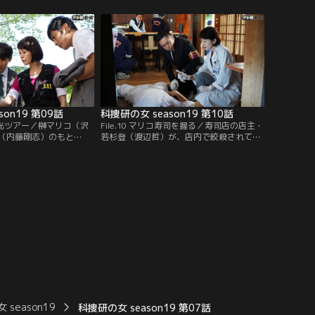
ていたようだ。臨場した
被害者を薬で眠らせた上で、倉庫に火を放
子）らは、部屋にうずく
ったようだった。また、現場の近くで古い
愛猫“ももちゃん”を発
モノクロ写真が落ちているのが見つかっ
た。そこには、日本人の青年2人とセーラ
ー服の日本人少女が写っていた…。
son19 第09話
科捜研の女 season19 第10話
弾観光ツアー／榊マリコ（沢
File.10 マリコ寿司を握る／寿司店の店主・
（内藤剛志）のもと
若杉登（渡辺哲）が、店内で絞殺されてい
進センター”の園崎乙弥
るのが見つかった。若杉は寿司に強いこだ
相談が舞い込んだ。園崎
わりを持つ頑固な職人として知られてお
を訪れた観光客たちに、
り、彼の店は予約1年待ちという人気店だ
させる“音”を専用アプリ
った。カウンターには、数貫、食べた形跡
“京都観光サウンドAR”と
のある江戸前寿司の盛り合わせが残されて
を進めていたのだが…。
いた。また、店内のゴミ箱から、4人の男
の名前の上に…。
season19
科捜研の女 season19 第07話