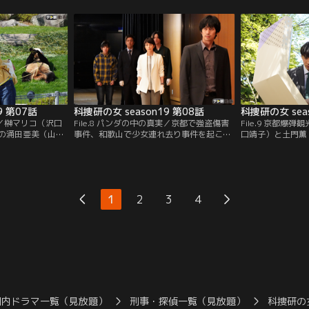
榊マリコ（沢口靖
いう連絡が入った。ところが、相馬が顔を
昼から一時帰宅し
が現場を調べてい
出す予定の日、射殺死体が発見され、榊マ
榊マリコ（沢口靖
と会う約束をして
リコ（沢口靖子）たちは慌ただしく現場へ
まっていた由子の
。
向かうことに…。
見。
9 第07話
科捜研の女 season19 第08話
科捜研の女 sea
の謎／榊マリコ（沢口
File.8 パンダの中の真実／京都で強盗傷害
File.9 京都爆
の涌田亜美（山本
事件、和歌山で少女連れ去り事件を起こし
口靖子）と土門薫
部秀）と休暇を取
て逃走していた容疑者・新浜陽一（小柳
に、“京都観光促
、パンダで人気の
友）が、刺殺体となって発見された。新浜
（松田悟志）から
、不審な男が家族
は少女のリュックの中に隠した“大切なも
らは、京都の名所
香（小南希良梨）
の”を取り戻すため、逮捕される危険を冒
京都らしさを感じ
る場面に遭遇！
してまで彼女を連れ回したに違いない--。
で体験してもらう
1
2
3
4
榊マリコ（沢口靖子）たちはそうにらんで
いうプロジェクト
いたが…。
国内ドラマ一覧（見放題）
刑事・探偵一覧（見放題）
科捜研の女 