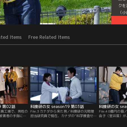
クを
（小
Seri
ated Items
Free Related Items
9 第02話
科捜研の女 season19 第03話
科捜研の女 sea
計画／廃工場で、男性の
File.3 カナダから来た男／科捜研の元物理
File.4 8億円
被害者の手指には
担当研究員で現在、カナダの“科学捜査セ
由子（室井滋）が
か、現場の壁には
ンター”で働く相馬涼（長田成哉）から突
て殺害された。由
れる、見事な馬の
然、京都に行くから科捜研に立ち寄る、と
2カ月前から入院