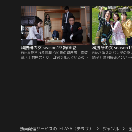
ドラゴン 鈴木拓）の姿が、京都駅の防犯カ
絵が残されていた--。
メラで発見された。京都府警にも捜査協力
子）たち科捜研メンバー
が命じられ、榊マリコ（沢口靖子）ら科捜
ると、その廃工場で知人
研でも防犯カメラ映像の分析を開始する。
いたという女性が現れた
科捜研の女 season19 第06話
科捜研の女 season1
File.6 愛される悪魔／80歳の資産家・森留
File.7 消えたパンダ
蔵（上村厚文）が、自宅で死んでいるのが
靖子）は科捜研メンバー
見つかった。臨場した榊マリコ（沢口靖
ひかる）、橋口呂太（渡
子）は、病死と決めつける40歳年下の妻・
って和歌山へ。ところが
聡美（鶴田真由）に疑念を抱く。実は、聡
テーマパークを訪れた際
美は過去3回、資産家の高齢男性と結婚
旅行中の小学生・笠倉桃
し、いずれの夫も不審死を遂げた疑惑の女
のリュックを奪おうとす
だった。
動画配信サービスのTELASA（テラサ）
ジャンル