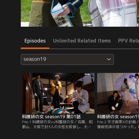
Episodes
Unlimited Related Items
PPV Rel
season19
科捜研の女 season19 第01話
科捜研の女 season1
File.1 科捜研の女vs科警研の女／兵庫、和
File.2 天才画家Xの
歌山、大阪で計3人の女性を絞殺し、大阪
撲殺死体が見つかった。
府警に逮捕されたものの、弁護士との接見
絵の具が付着していたほ
中に逃走した容疑者・荒木田修（ドランク
描き終えたばかりと思わ