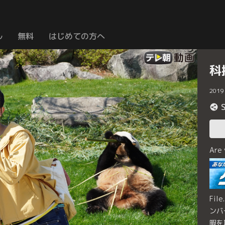
ル
無料
はじめての方へ
科
2019
Are
Fi
ンバ
暇を