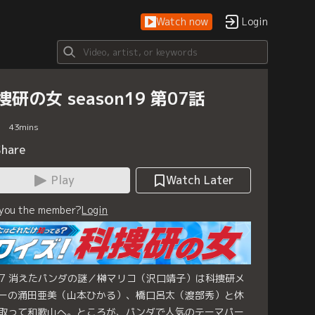
Watch now
Login
捜研の女 season19 第07話
43
mins
Share
Play
Watch Later
 you the member?
Login
le.7 消えたパンダの謎／榊マリコ（沢口靖子）は科捜研メ
ーの涌田亜美（山本ひかる）、橋口呂太（渡部秀）と休
取って和歌山へ。ところが、パンダで人気のテーマパー