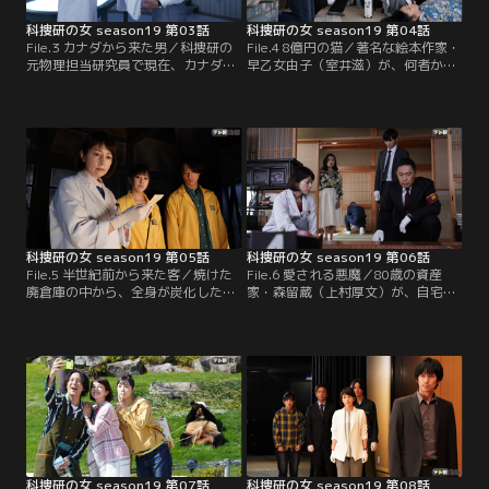
科捜研の女 season19 第03話
科捜研の女 season19 第04話
File.3 カナダから来た男／科捜研の
File.4 8億円の猫／著名な絵本作家・
元物理担当研究員で現在、カナダ
早乙女由子（室井滋）が、何者かに
の“科学捜査センター”で働く相馬涼
頭部を殴られて殺害された。由子は
（長田成哉）から突然、京都に行く
心臓に持病があり、2カ月前から入
から科捜研に立ち寄る、という連絡
院していたが、事件当日は昼から一
が入った。ところが、相馬が顔を出
時帰宅していたようだ。臨場した榊
す予定の日、射殺死体が発見され、
マリコ（沢口靖子）らは、部屋にう
榊マリコ（沢口靖子）たちは慌ただ
ずくまっていた由子の愛猫“ももち
しく現場へ向かうことに…。
ゃん”を発見。
科捜研の女 season19 第05話
科捜研の女 season19 第06話
File.5 半世紀前から来た客／焼けた
File.6 愛される悪魔／80歳の資産
廃倉庫の中から、全身が炭化した遺
家・森留蔵（上村厚文）が、自宅で
体が発見された。榊マリコ（沢口靖
死んでいるのが見つかった。臨場し
子）らの鑑定の結果、70歳過ぎの白
た榊マリコ（沢口靖子）は、病死と
人男性とわかる。犯人は被害者を薬
決めつける40歳年下の妻・聡美（鶴
で眠らせた上で、倉庫に火を放った
田真由）に疑念を抱く。実は、聡美
ようだった。また、現場の近くで古
は過去3回、資産家の高齢男性と結
いモノクロ写真が落ちているのが見
婚し、いずれの夫も不審死を遂げた
つかった。そこには、日本人の青年
疑惑の女だった。
2人とセーラー服の日本人少女が写
っていた…。
科捜研の女 season19 第07話
科捜研の女 season19 第08話