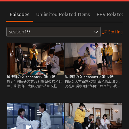
Episodes
Unlimited Related Items
PPV Related I
season19
Sorting
科捜研の女 season19 第01話
科捜研の女 season19 第02話
File.1 科捜研の女vs科警研の女／兵
File.2 天才画家Xの計画／廃工場で、
庫、和歌山、大阪で計3人の女性を
男性の撲殺死体が見つかった。被害
絞殺し、大阪府警に逮捕されたもの
者の手指には絵の具が付着していた
の、弁護士との接見中に逃走した容
ほか、現場の壁には描き終えたばか
疑者・荒木田修（ドランクドラゴン
りと思われる、見事な馬の絵が残さ
鈴木拓）の姿が、京都駅の防犯カメ
れていた--。榊マリコ（沢口靖子）
ラで発見された。京都府警にも捜査
たち科捜研メンバーが現場を調べて
協力が命じられ、榊マリコ（沢口靖
いると、その廃工場で知人と会う約
子）ら科捜研でも防犯カメラ映像の
束をしていたという女性が現れた。
分析を開始する。