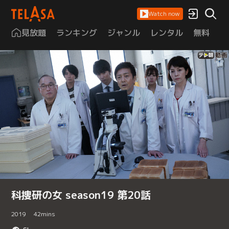
Watch now
見放題
ランキング
ジャンル
レンタル
無料
は
科捜研の女 season19 第20話
2019
42
mins