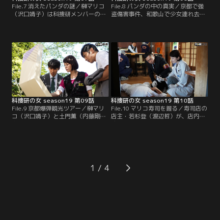
File.7 消えたパンダの謎／榊マリコ
File.8 パンダの中の真実／京都で強
（沢口靖子）は科捜研メンバーの涌
盗傷害事件、和歌山で少女連れ去り
田亜美（山本ひかる）、橋口呂太
事件を起こして逃走していた容疑
（渡部秀）と休暇を取って和歌山
者・新浜陽一（小柳友）が、刺殺体
へ。ところが、パンダで人気のテー
となって発見された。新浜は少女の
マパークを訪れた際、不審な男が家
リュックの中に隠した“大切なも
族旅行中の小学生・笠倉桃香（小南
の”を取り戻すため、逮捕される危
希良梨）のリュックを奪おうとする
険を冒してまで彼女を連れ回したに
場面に遭遇！
違いない--。榊マリコ（沢口靖子）
たちはそうにらんでいたが…。
科捜研の女 season19 第09話
科捜研の女 season19 第10話
File.9 京都爆弾観光ツアー／榊マリ
File.10 マリコ寿司を握る／寿司店の
コ（沢口靖子）と土門薫（内藤剛
店主・若杉登（渡辺哲）が、店内で
志）のもとに、“京都観光促進セン
絞殺されているのが見つかった。若
ター”の園崎乙弥（松田悟志）から
杉は寿司に強いこだわりを持つ頑固
相談が舞い込んだ。園崎らは、京都
な職人として知られており、彼の店
の名所を訪れた観光客たちに、京都
は予約1年待ちという人気店だっ
らしさを感じさせる“音”を専用アプ
た。カウンターには、数貫、食べた
リで体験してもらう“京都観光サウ
形跡のある江戸前寿司の盛り合わせ
1
ンドAR”というプロジェクトを進め
が残されていた。また、店内のゴミ
ていたのだが…。
箱から、4人の男の名前の上に…。