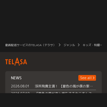
動画配信サービスのTELASA（テラサ）
ジャンル
キッズ・特撮一覧
NEWS
See all
2026.08.01
浮所飛貴主演！ 【夏色の風が僕の家にやってきた】 本日よりテラサで独占配信スタート！
2026.07.18
『夏色の雲が恋と嵐をまきおこす』スペシャルメイキング 【Part1】2026年７月18日（土）23時30分～配信スタート！話題のシーンの裏側を大公開！豪華キャスト大集合！ 『武宮家 真夏の家族会議』開催！
2026.07.15
救命医・遥（今田）の《心揺さぶる過去》や、 麻酔科医・権野（船越英一郎）の《謎多きプライベート》など… 《知られざるエピソード》を独占配信！