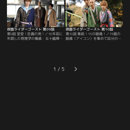
け、彼らが住む団地へと向かう。そ
たことを告白する。マコトの妹・カ
の団地にインセクト眼魔（ガンマ）
ノンが眼魂（アイコン）となったの
が出現。タケルがゴーストに変身す
も、龍の実験が原因なのか。西園寺
るとスペクターが割って入るが…。
の言葉にマコトの心は揺れる。
仮面ライダーゴースト 第09話
仮面ライダーゴースト 第10話
第9話 堂堂！忠義の男！／10年前に
第10話 集結！15の眼魂！／15個の
失踪した物理学の権威・五十嵐博士
眼魂（アイコン）を集めて自分の命
（モロ師岡）が使っていた研究所で
ではなく、マコト（山本涼介）の妹
不可思議現象が起きた。五十嵐はタ
カノンを助けたい。タケル（西銘
ケル（西銘駿）の父・龍（西村和
駿）は、そんな思いをマコトに伝え
彦）とも親しかったらしい。父の研
るのだが…。その一方でアカリ（大
究の秘密がわかるかもしれない。タ
沢ひかる）のタケルを思う気持ちを
ケルらは調査を開始する。タケルの
知り、タケルは自らの行動に後ろめ
1
前に現れた五十嵐は、龍の死ととも
たさを感じる。西園寺（森下能幸）
に全てが失われたと絶望を露にす
に操られたシブヤ（溝口琢矢）によ
る。
って…。