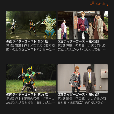
Sorting
仮面ライダーゴースト 第01話
仮面ライダーゴースト 第02話
第1話 開眼！俺！／亡き父（西村和
第2話 電撃！発明王！／次に現れる
彦）のようなゴーストハンターにな
英雄は誰なのか？なんとしても、あ
るため、修業するタケル（西銘駿）
と14個の眼魂（アイコン）を集めな
だが、肝心のゴーストが見えないこ
ければ…、と焦るタケル（西銘駿）
とにはやる気すら起きない。そんな
だが、仙人（竹中直人）は「エジソ
折、街では奇妙な事件が続発。タケ
ン」という言葉を残して消えてしま
ルのもとには父から眼魂（アイコ
う。奇妙な発明に熱中する発明家・
ン）が届けられる。その眼魂を手に
園田（南部虎弾）の研究所の周辺で
したタケルは、2体のゴースト、眼
奇妙な現象が続発。園田がエジソン
魔（ガンマ）に襲われ命を落として
に心酔していることを知り…。
しまう。
仮面ライダーゴースト 第03話
仮面ライダーゴースト 第04話
第3話 必中！正義の弓矢！／不当に
第4話 驚愕！空の城！／大企業の羽
ため込んだ金を盗み、貧しい人に配
柴社長（湯江健幸）の性格が突如横
る怪盗リトルジョンによる事件が続
暴になり、社内の物が浮かび上がる
発した。リポーターのマリ（滝裕可
不可思議現象が発生した。相談を受