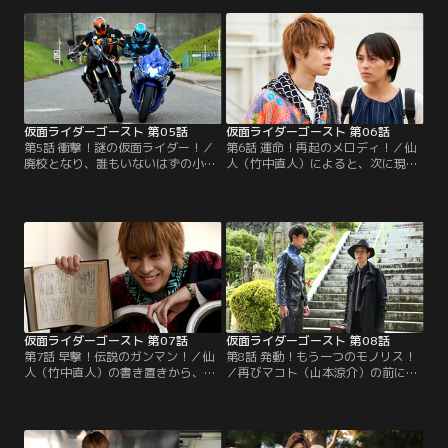
里）はリトルジョンの犯行を「ロビ
けたタケル（西銘駿）らは調査を開
ンフッド」に例えて義賊と賞賛。理
始。タケルは社内でブック眼魔（ガ
不尽な暴力で父の命を奪われていた
ンマ）を発見、ゴーストに変身する
マリは、隠れた悪に敵意を抱いてい
が取り逃がしてしまう。調査を続け
た。リトルジョンから美術品を守っ
たタケルは、羽柴が秘書の理沙（渡
て欲しいという依頼が不可思議現象
辺舞）によってたきつけられ…。
研究所に舞い込んだ。
仮面ライダーゴースト 第05話
仮面ライダーゴースト 第06話
第5話 衝撃！謎の仮面ライダー！／
第6話 運命！再起のメロディ！／仙
廃校となり、誰もいないはずの小学
人（竹中直人）によると、次に現れ
校で謎の銃撃事件が発生した。相談
る英雄はベートーベンらしい。勢い
を受けたタケル（西銘駿）は、その
込むタケル（西銘駿）だが、スペク
小学校でマシンガン眼魔（ガンマ）
ターの出現で不安や恐怖を抱えてい
を発見。ゴーストに変身し、逃げる
るため姿を消した状態に。陽子（小
マシンガン眼魔をゴーストライカー
林里乃）の兄で音楽家の康介（中山
で追跡する。しかし、突如現れた謎
龍也）の周囲で音が消える不可思議
のライダー、スペクターに邪魔をさ
な現象が起きた。そんな康介とベー
れると、一方的に攻撃され…。
トーベンを重ね合わせるタケル。
仮面ライダーゴースト 第07話
仮面ライダーゴースト 第08話
第7話 早撃！伝説のガンマン！／仙
第8話 発動！もう一つのモノリス！
人（竹中直人）の書き置きから、次
／再びマコト（山本涼介）の前に現
の英雄がビリー・ザ・キッドと悟っ
れた西園寺（森下能幸）は、自分が
たタケル（西銘駿）。親友の智則
かつてタケル（西銘駿）の父・龍
（福山翔大）の様子がおかしい、と
（西村和彦）とモノリスを眼魔（ガ
いう恒男（黒木辰哉）の依頼を受
ンマ）世界とつなげる実験をしてい