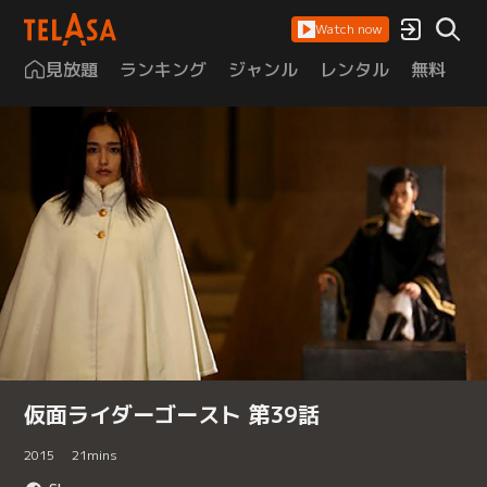
Watch now
見放題
ランキング
ジャンル
レンタル
無料
は
仮面ライダーゴースト 第39話
2015
21
mins