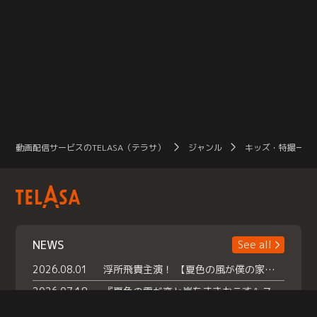
動画配信サービスのTELASA（テラサ）
ジャンル
キッズ・特撮一覧
NEWS
See all
2026.08.01
浮所飛貴主演！ 【夏色の風が僕の家にやってきた】 本日よりテラサで独占配信スタート！
2026.07.18
『夏色の雲が恋と嵐をまきおこす』スペシャルメイキング 【Part1】2026年７月18日（土）23時30分～配信スタート！話題のシーンの裏側を大公開！豪華キャスト大集合！ 『武宮家 真夏の家族会議』開催！
2026.07.15
救命医・遥（今田）の《心揺さぶる過去》や、 麻酔科医・権野（船越英一郎）の《謎多きプライベート》など… 《知られざるエピソード》を独占配信！