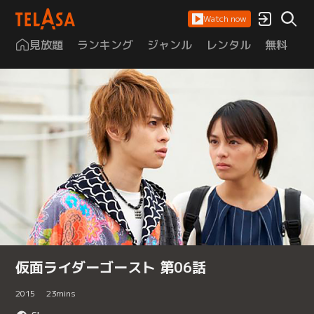
Watch now
見放題
ランキング
ジャンル
レンタル
無料
は
仮面ライダーゴースト 第06話
2015
23
mins