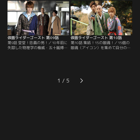
いう恒男（黒木辰哉）の依頼を受
ンマ）世界とつなげる実験をしてい
け、彼らが住む団地へと向かう。そ
たことを告白する。マコトの妹・カ
の団地にインセクト眼魔（ガンマ）
ノンが眼魂（アイコン）となったの
が出現。タケルがゴーストに変身す
も、龍の実験が原因なのか。西園寺
るとスペクターが割って入るが…。
の言葉にマコトの心は揺れる。
仮面ライダーゴースト 第09話
仮面ライダーゴースト 第10話
第9話 堂堂！忠義の男！／10年前に
第10話 集結！15の眼魂！／15個の
失踪した物理学の権威・五十嵐博士
眼魂（アイコン）を集めて自分の命
（モロ師岡）が使っていた研究所で
ではなく、マコト（山本涼介）の妹
不可思議現象が起きた。五十嵐はタ
カノンを助けたい。タケル（西銘
ケル（西銘駿）の父・龍（西村和
駿）は、そんな思いをマコトに伝え
彦）とも親しかったらしい。父の研
るのだが…。その一方でアカリ（大
究の秘密がわかるかもしれない。タ
沢ひかる）のタケルを思う気持ちを
ケルらは調査を開始する。タケルの
知り、タケルは自らの行動に後ろめ
1
前に現れた五十嵐は、龍の死ととも
たさを感じる。西園寺（森下能幸）
に全てが失われたと絶望を露にす
に操られたシブヤ（溝口琢矢）によ
る。
って…。