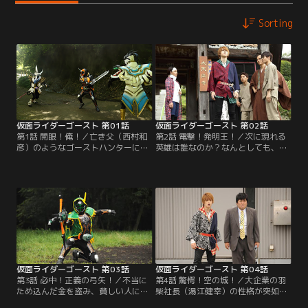
Sorting
仮面ライダーゴースト 第01話
仮面ライダーゴースト 第02話
第1話 開眼！俺！／亡き父（西村和
第2話 電撃！発明王！／次に現れる
彦）のようなゴーストハンターにな
英雄は誰なのか？なんとしても、あ
るため、修業するタケル（西銘駿）
と14個の眼魂（アイコン）を集めな
だが、肝心のゴーストが見えないこ
ければ…、と焦るタケル（西銘駿）
とにはやる気すら起きない。そんな
だが、仙人（竹中直人）は「エジソ
折、街では奇妙な事件が続発。タケ
ン」という言葉を残して消えてしま
ルのもとには父から眼魂（アイコ
う。奇妙な発明に熱中する発明家・
ン）が届けられる。その眼魂を手に
園田（南部虎弾）の研究所の周辺で
したタケルは、2体のゴースト、眼
奇妙な現象が続発。園田がエジソン
魔（ガンマ）に襲われ命を落として
に心酔していることを知り…。
しまう。
仮面ライダーゴースト 第03話
仮面ライダーゴースト 第04話
第3話 必中！正義の弓矢！／不当に
第4話 驚愕！空の城！／大企業の羽
ため込んだ金を盗み、貧しい人に配
柴社長（湯江健幸）の性格が突如横
る怪盗リトルジョンによる事件が続
暴になり、社内の物が浮かび上がる