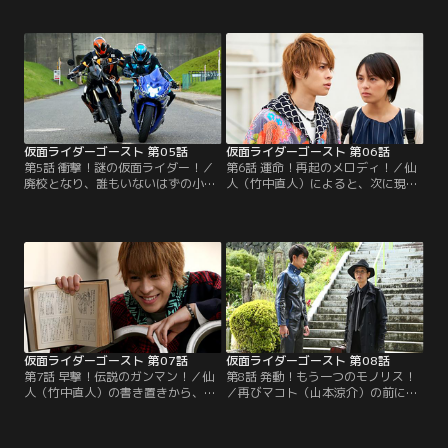
発した。リポーターのマリ（滝裕可
不可思議現象が発生した。相談を受
里）はリトルジョンの犯行を「ロビ
けたタケル（西銘駿）らは調査を開
ンフッド」に例えて義賊と賞賛。理
始。タケルは社内でブック眼魔（ガ
不尽な暴力で父の命を奪われていた
ンマ）を発見、ゴーストに変身する
マリは、隠れた悪に敵意を抱いてい
が取り逃がしてしまう。調査を続け
た。リトルジョンから美術品を守っ
たタケルは、羽柴が秘書の理沙（渡
て欲しいという依頼が不可思議現象
辺舞）によってたきつけられ…。
研究所に舞い込んだ。
仮面ライダーゴースト 第05話
仮面ライダーゴースト 第06話
第5話 衝撃！謎の仮面ライダー！／
第6話 運命！再起のメロディ！／仙
廃校となり、誰もいないはずの小学
人（竹中直人）によると、次に現れ
校で謎の銃撃事件が発生した。相談
る英雄はベートーベンらしい。勢い
を受けたタケル（西銘駿）は、その
込むタケル（西銘駿）だが、スペク
小学校でマシンガン眼魔（ガンマ）
ターの出現で不安や恐怖を抱えてい
を発見。ゴーストに変身し、逃げる
るため姿を消した状態に。陽子（小
マシンガン眼魔をゴーストライカー
林里乃）の兄で音楽家の康介（中山
で追跡する。しかし、突如現れた謎
龍也）の周囲で音が消える不可思議
のライダー、スペクターに邪魔をさ
な現象が起きた。そんな康介とベー
れると、一方的に攻撃され…。
トーベンを重ね合わせるタケル。
仮面ライダーゴースト 第07話
仮面ライダーゴースト 第08話
第7話 早撃！伝説のガンマン！／仙
第8話 発動！もう一つのモノリス！
人（竹中直人）の書き置きから、次
／再びマコト（山本涼介）の前に現
の英雄がビリー・ザ・キッドと悟っ
れた西園寺（森下能幸）は、自分が
たタケル（西銘駿）。親友の智則
かつてタケル（西銘駿）の父・龍
（福山翔大）の様子がおかしい、と
（西村和彦）とモノリスを眼魔（ガ