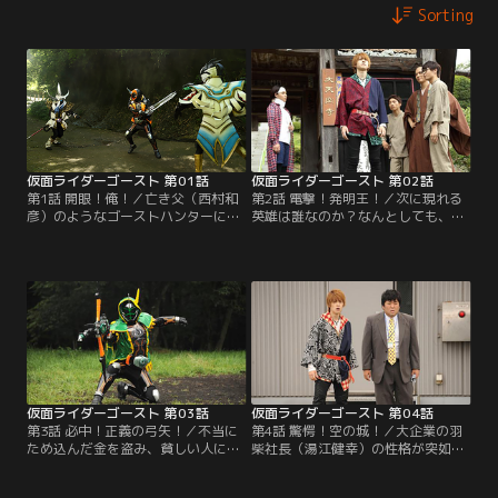
Sorting
仮面ライダーゴースト 第01話
仮面ライダーゴースト 第02話
第1話 開眼！俺！／亡き父（西村和
第2話 電撃！発明王！／次に現れる
彦）のようなゴーストハンターにな
英雄は誰なのか？なんとしても、あ
るため、修業するタケル（西銘駿）
と14個の眼魂（アイコン）を集めな
だが、肝心のゴーストが見えないこ
ければ…、と焦るタケル（西銘駿）
とにはやる気すら起きない。そんな
だが、仙人（竹中直人）は「エジソ
折、街では奇妙な事件が続発。タケ
ン」という言葉を残して消えてしま
ルのもとには父から眼魂（アイコ
う。奇妙な発明に熱中する発明家・
ン）が届けられる。その眼魂を手に
園田（南部虎弾）の研究所の周辺で
したタケルは、2体のゴースト、眼
奇妙な現象が続発。園田がエジソン
魔（ガンマ）に襲われ命を落として
に心酔していることを知り…。
しまう。
仮面ライダーゴースト 第03話
仮面ライダーゴースト 第04話
第3話 必中！正義の弓矢！／不当に
第4話 驚愕！空の城！／大企業の羽
ため込んだ金を盗み、貧しい人に配
柴社長（湯江健幸）の性格が突如横
る怪盗リトルジョンによる事件が続
暴になり、社内の物が浮かび上がる
発した。リポーターのマリ（滝裕可
不可思議現象が発生した。相談を受