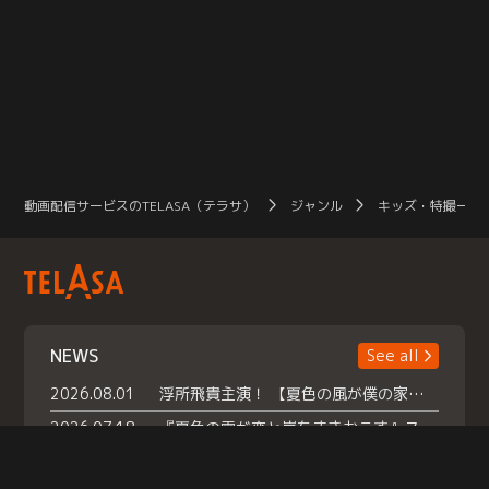
動画配信サービスのTELASA（テラサ）
ジャンル
キッズ・特撮一覧
NEWS
See all
2026.08.01
浮所飛貴主演！ 【夏色の風が僕の家にやってきた】 本日よりテラサで独占配信スタート！
2026.07.18
『夏色の雲が恋と嵐をまきおこす』スペシャルメイキング 【Part1】2026年７月18日（土）23時30分～配信スタート！話題のシーンの裏側を大公開！豪華キャスト大集合！ 『武宮家 真夏の家族会議』開催！
2026.07.15
救命医・遥（今田）の《心揺さぶる過去》や、 麻酔科医・権野（船越英一郎）の《謎多きプライベート》など… 《知られざるエピソード》を独占配信！