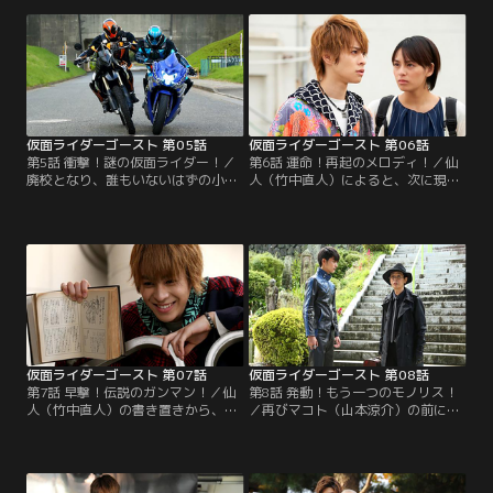
里）はリトルジョンの犯行を「ロビ
けたタケル（西銘駿）らは調査を開
ンフッド」に例えて義賊と賞賛。理
始。タケルは社内でブック眼魔（ガ
不尽な暴力で父の命を奪われていた
ンマ）を発見、ゴーストに変身する
マリは、隠れた悪に敵意を抱いてい
が取り逃がしてしまう。調査を続け
た。リトルジョンから美術品を守っ
たタケルは、羽柴が秘書の理沙（渡
て欲しいという依頼が不可思議現象
辺舞）によってたきつけられ…。
研究所に舞い込んだ。
仮面ライダーゴースト 第05話
仮面ライダーゴースト 第06話
第5話 衝撃！謎の仮面ライダー！／
第6話 運命！再起のメロディ！／仙
廃校となり、誰もいないはずの小学
人（竹中直人）によると、次に現れ
校で謎の銃撃事件が発生した。相談
る英雄はベートーベンらしい。勢い
を受けたタケル（西銘駿）は、その
込むタケル（西銘駿）だが、スペク
小学校でマシンガン眼魔（ガンマ）
ターの出現で不安や恐怖を抱えてい
を発見。ゴーストに変身し、逃げる
るため姿を消した状態に。陽子（小
マシンガン眼魔をゴーストライカー
林里乃）の兄で音楽家の康介（中山
で追跡する。しかし、突如現れた謎
龍也）の周囲で音が消える不可思議
のライダー、スペクターに邪魔をさ
な現象が起きた。そんな康介とベー
れると、一方的に攻撃され…。
トーベンを重ね合わせるタケル。
仮面ライダーゴースト 第07話
仮面ライダーゴースト 第08話
第7話 早撃！伝説のガンマン！／仙
第8話 発動！もう一つのモノリス！
人（竹中直人）の書き置きから、次
／再びマコト（山本涼介）の前に現
の英雄がビリー・ザ・キッドと悟っ
れた西園寺（森下能幸）は、自分が
たタケル（西銘駿）。親友の智則
かつてタケル（西銘駿）の父・龍
（福山翔大）の様子がおかしい、と
（西村和彦）とモノリスを眼魔（ガ
いう恒男（黒木辰哉）の依頼を受
ンマ）世界とつなげる実験をしてい