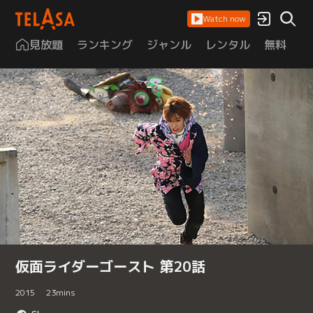
Watch now
見放題
ランキング
ジャンル
レンタル
無料
は
仮面ライダーゴースト 第20話
2015
23
mins