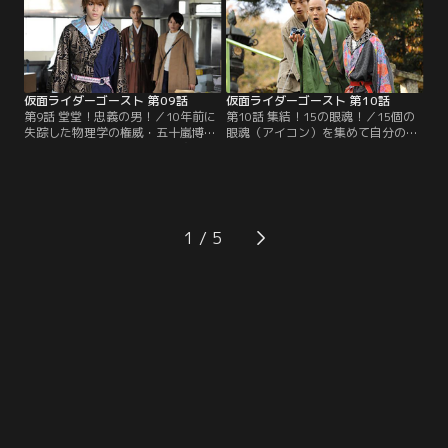
け、彼らが住む団地へと向かう。そ
たことを告白する。マコトの妹・カ
の団地にインセクト眼魔（ガンマ）
ノンが眼魂（アイコン）となったの
が出現。タケルがゴーストに変身す
も、龍の実験が原因なのか。西園寺
るとスペクターが割って入るが…。
の言葉にマコトの心は揺れる。
仮面ライダーゴースト 第09話
仮面ライダーゴースト 第10話
第9話 堂堂！忠義の男！／10年前に
第10話 集結！15の眼魂！／15個の
失踪した物理学の権威・五十嵐博士
眼魂（アイコン）を集めて自分の命
（モロ師岡）が使っていた研究所で
ではなく、マコト（山本涼介）の妹
不可思議現象が起きた。五十嵐はタ
カノンを助けたい。タケル（西銘
ケル（西銘駿）の父・龍（西村和
駿）は、そんな思いをマコトに伝え
彦）とも親しかったらしい。父の研
るのだが…。その一方でアカリ（大
究の秘密がわかるかもしれない。タ
沢ひかる）のタケルを思う気持ちを
ケルらは調査を開始する。タケルの
知り、タケルは自らの行動に後ろめ
1
前に現れた五十嵐は、龍の死ととも
たさを感じる。西園寺（森下能幸）
に全てが失われたと絶望を露にす
に操られたシブヤ（溝口琢矢）によ
る。
って…。