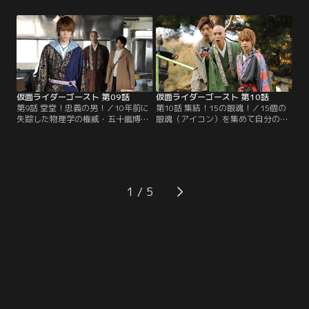
（福山翔大）の様子がおかしい、と
（西村和彦）とモノリスを眼魔（ガ
いう恒男（黒木辰哉）の依頼を受
ンマ）世界とつなげる実験をしてい
け、彼らが住む団地へと向かう。そ
たことを告白する。マコトの妹・カ
の団地にインセクト眼魔（ガンマ）
ノンが眼魂（アイコン）となったの
が出現。タケルがゴーストに変身す
も、龍の実験が原因なのか。西園寺
るとスペクターが割って入るが…。
の言葉にマコトの心は揺れる。
仮面ライダーゴースト 第09話
仮面ライダーゴースト 第10話
第9話 堂堂！忠義の男！／10年前に
第10話 集結！15の眼魂！／15個の
失踪した物理学の権威・五十嵐博士
眼魂（アイコン）を集めて自分の命
（モロ師岡）が使っていた研究所で
ではなく、マコト（山本涼介）の妹
不可思議現象が起きた。五十嵐はタ
カノンを助けたい。タケル（西銘
ケル（西銘駿）の父・龍（西村和
駿）は、そんな思いをマコトに伝え
彦）とも親しかったらしい。父の研
るのだが…。その一方でアカリ（大
究の秘密がわかるかもしれない。タ
沢ひかる）のタケルを思う気持ちを
ケルらは調査を開始する。タケルの
知り、タケルは自らの行動に後ろめ
1
前に現れた五十嵐は、龍の死ととも
たさを感じる。西園寺（森下能幸）
に全てが失われたと絶望を露にす
に操られたシブヤ（溝口琢矢）によ
る。
って…。