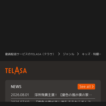
動画配信サービスのTELASA（テラサ）
ジャンル
キッズ・特撮一覧
NEWS
See all
2026.08.01
浮所飛貴主演！ 【夏色の風が僕の家にやってきた】 本日よりテラサで独占配信スタート！
2026.07.18
『夏色の雲が恋と嵐をまきおこす』スペシャルメイキング 【Part1】2026年７月18日（土）23時30分～配信スタート！話題のシーンの裏側を大公開！豪華キャスト大集合！ 『武宮家 真夏の家族会議』開催！