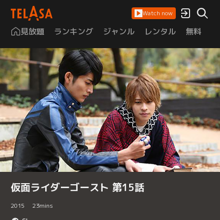
Watch now
見放題
ランキング
ジャンル
レンタル
無料
は
仮面ライダーゴースト 第15話
2015
23
mins