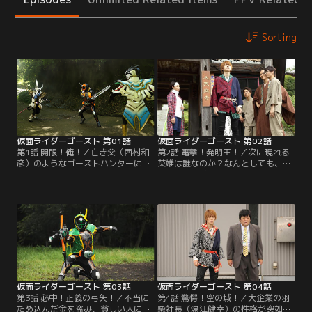
Sorting
仮面ライダーゴースト 第01話
仮面ライダーゴースト 第02話
第1話 開眼！俺！／亡き父（西村和
第2話 電撃！発明王！／次に現れる
彦）のようなゴーストハンターにな
英雄は誰なのか？なんとしても、あ
るため、修業するタケル（西銘駿）
と14個の眼魂（アイコン）を集めな
だが、肝心のゴーストが見えないこ
ければ…、と焦るタケル（西銘駿）
とにはやる気すら起きない。そんな
だが、仙人（竹中直人）は「エジソ
折、街では奇妙な事件が続発。タケ
ン」という言葉を残して消えてしま
ルのもとには父から眼魂（アイコ
う。奇妙な発明に熱中する発明家・
ン）が届けられる。その眼魂を手に
園田（南部虎弾）の研究所の周辺で
したタケルは、2体のゴースト、眼
奇妙な現象が続発。園田がエジソン
魔（ガンマ）に襲われ命を落として
に心酔していることを知り…。
しまう。
仮面ライダーゴースト 第03話
仮面ライダーゴースト 第04話
第3話 必中！正義の弓矢！／不当に
第4話 驚愕！空の城！／大企業の羽
ため込んだ金を盗み、貧しい人に配
柴社長（湯江健幸）の性格が突如横