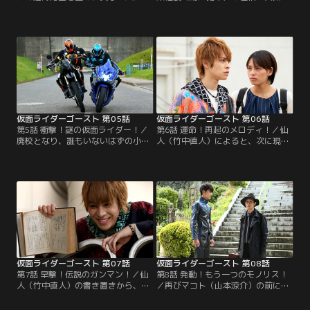
る怪盗リトルジョンによる事件が続
暴になり、社内の物が浮かび上がる
発した。リポーターのマリ（滝裕可
不可思議現象が発生した。相談を受
里）はリトルジョンの犯行を「ロビ
けたタケル（西銘駿）らは調査を開
ンフッド」に例えて義賊と賞賛。理
始。タケルは社内でブック眼魔（ガ
不尽な暴力で父の命を奪われていた
ンマ）を発見、ゴーストに変身する
マリは、隠れた悪に敵意を抱いてい
が取り逃がしてしまう。調査を続け
た。リトルジョンから美術品を守っ
たタケルは、羽柴が秘書の理沙（渡
て欲しいという依頼が不可思議現象
辺舞）によってたきつけられ…。
研究所に舞い込んだ。
仮面ライダーゴースト 第05話
仮面ライダーゴースト 第06話
第5話 衝撃！謎の仮面ライダー！／
第6話 運命！再起のメロディ！／仙
廃校となり、誰もいないはずの小学
人（竹中直人）によると、次に現れ
校で謎の銃撃事件が発生した。相談
る英雄はベートーベンらしい。勢い
を受けたタケル（西銘駿）は、その
込むタケル（西銘駿）だが、スペク
小学校でマシンガン眼魔（ガンマ）
ターの出現で不安や恐怖を抱えてい
を発見。ゴーストに変身し、逃げる
るため姿を消した状態に。陽子（小
マシンガン眼魔をゴーストライカー
林里乃）の兄で音楽家の康介（中山
で追跡する。しかし、突如現れた謎
龍也）の周囲で音が消える不可思議
のライダー、スペクターに邪魔をさ
な現象が起きた。そんな康介とベー
れると、一方的に攻撃され…。
トーベンを重ね合わせるタケル。
仮面ライダーゴースト 第07話
仮面ライダーゴースト 第08話
第7話 早撃！伝説のガンマン！／仙
第8話 発動！もう一つのモノリス！
人（竹中直人）の書き置きから、次
／再びマコト（山本涼介）の前に現
の英雄がビリー・ザ・キッドと悟っ
れた西園寺（森下能幸）は、自分が
たタケル（西銘駿）。親友の智則
かつてタケル（西銘駿）の父・龍