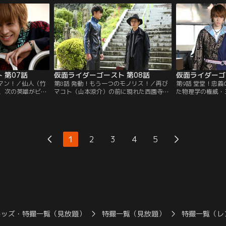
する発明家・園田
理不尽な暴力で父の命を奪われていたマリ
（ガンマ）を発見
周辺で奇妙な現象
は、隠れた悪に敵意を抱いていた。リトル
取り逃がしてしま
に心酔しているこ
ジョンから美術品を守って欲しいという依
は、羽柴が秘書の
頼が不可思議現象研究所に舞い込んだ。
たきつけられ…。
 第07話
仮面ライダーゴースト 第08話
仮面ライダーゴ
ンマン！／仙人（竹
第8話 発動！もう一つのモノリス！／再び
第9話 堂堂！忠義
、次の英雄がビリ
マコト（山本涼介）の前に現れた西園寺
た物理学の権威・
タケル（西銘
（森下能幸）は、自分がかつてタケル（西
が使っていた研究
翔大）の様子がお
銘駿）の父・龍（西村和彦）とモノリスを
た。五十嵐はタケ
木辰哉）の依頼を
眼魔（ガンマ）世界とつなげる実験をして
（西村和彦）とも
と向かう。その団
いたことを告白する。マコトの妹・カノン
研究の秘密がわか
ンマ）が出現。タ
が眼魂（アイコン）となったのも、龍の実
らは調査を開始す
1
2
3
4
5
るとスペクターが
験が原因なのか。西園寺の言葉にマコトの
五十嵐は、龍の死
心は揺れる。
と絶望を露にする
キッズ・特撮一覧（見放題）
特撮一覧（見放題）
特撮一覧（レ