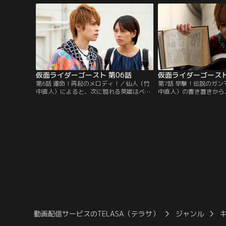
タケルのもとには父から眼魂（アイコン）
まう。奇妙な発明に熱中
が届けられる。その眼魂を手にしたタケル
（南部虎弾）の研究所の
は、2体のゴースト、眼魔（ガンマ）に襲
が続発。園田がエジソン
われ命を落としてしまう。
とを知り…。
仮面ライダーゴースト 第06話
仮面ライダーゴースト
第6話 運命！再起のメロディ！／仙人（竹
第7話 早撃！伝説のガ
中直人）によると、次に現れる英雄はベー
中直人）の書き置きから
トーベンらしい。勢い込むタケル（西銘
ー・ザ・キッドと悟った
駿）だが、スペクターの出現で不安や恐怖
駿）。親友の智則（福山
を抱えているため姿を消した状態に。陽子
かしい、という恒男（黒
（小林里乃）の兄で音楽家の康介（中山龍
受け、彼らが住む団地へ
也）の周囲で音が消える不可思議な現象が
地にインセクト眼魔（ガ
起きた。そんな康介とベートーベンを重ね
ケルがゴーストに変身す
合わせるタケル。
割って入るが…。
動画配信サービスのTELASA（テラサ）
ジャンル