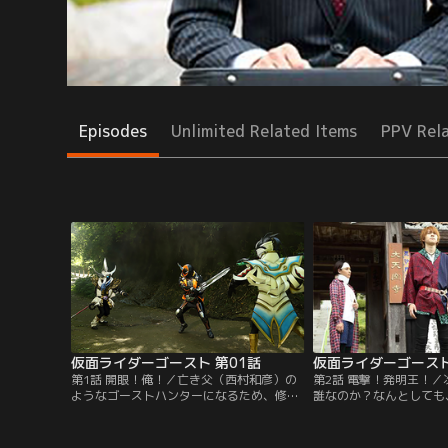
Episodes
Unlimited Related Items
PPV Rel
仮面ライダーゴースト 第01話
仮面ライダーゴースト
第1話 開眼！俺！／亡き父（西村和彦）の
第2話 電撃！発明王！
ようなゴーストハンターになるため、修業
誰なのか？なんとしても
するタケル（西銘駿）だが、肝心のゴース
（アイコン）を集めなけ
トが見えないことにはやる気すら起きな
ケル（西銘駿）だが、仙
い。そんな折、街では奇妙な事件が続発。
「エジソン」という言葉