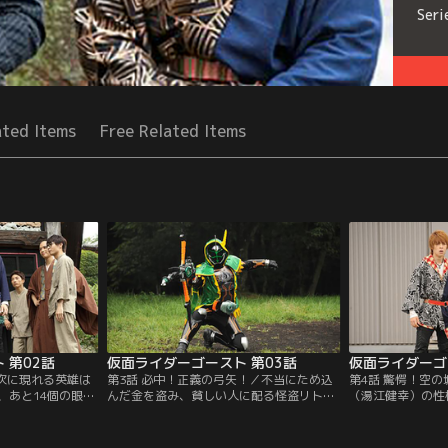
Seri
ated Items
Free Related Items
 第02話
仮面ライダーゴースト 第03話
仮面ライダーゴ
／次に現れる英雄は
第3話 必中！正義の弓矢！／不当にため込
第4話 驚愕！空
、あと14個の眼魂
んだ金を盗み、貧しい人に配る怪盗リトル
（湯江健幸）の性
れば…、と焦るタ
ジョンによる事件が続発した。リポーター
内の物が浮かび上
人（竹中直人）は
のマリ（滝裕可里）はリトルジョンの犯行
した。相談を受け
を残して消えてし
を「ロビンフッド」に例えて義賊と賞賛。
調査を開始。タケ