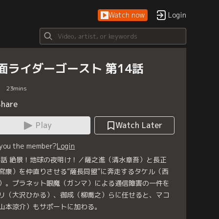
Watch now
Login
面ライダーゴースト 第14話
23
mins
Share
Play
Watch Later
 you the member?
Login
4話 絶景！地球の夜明け！／薩之進（清水章吾）と長正
宮康）を仲直りさせる“薩長同盟”に奔走するタケル（西
）。プラネット眼魔（ガンマ）による通信障害の一件を
リ（大沢ひかる）、御成（柳喬之）らに任せると、マコ
山本涼介）もサポートに加わる。