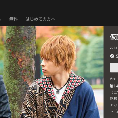
ル
無料
はじめての方へ
仮
2015
Are
第1
（二
銘駿
アカ
ト（