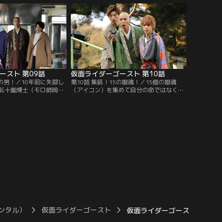
、ゴーストに変身するが
げるマシンガン眼魔をゴーストライカーで
う。調査を続けたタケル
追跡する。しかし、突如現れた謎のライダ
理沙（渡辺舞）によって
ー、スペクターに邪魔をされると、一方的
に攻撃され…。
ースト 第09話
仮面ライダーゴースト 第10話
の男！／10年前に失踪し
第10話 集結！15の眼魂！／15個の眼魂
五十嵐博士（モロ師岡）
（アイコン）を集めて自分の命ではなく、
所で不可思議現象が起き
マコト（山本涼介）の妹カノンを助けた
ル（西銘駿）の父・龍
い。タケル（西銘駿）は、そんな思いをマ
親しかったらしい。父の
コトに伝えるのだが…。その一方でアカリ
るかもしれない。タケル
（大沢ひかる）のタケルを思う気持ちを知
る。タケルの前に現れた
り、タケルは自らの行動に後ろめたさを感
とともに全てが失われた
じる。西園寺（森下能幸）に操られたシブ
。
ヤ（溝口琢矢）によって…。
ンタル）
仮面ライダーゴースト
仮面ライダーゴースト 第14話