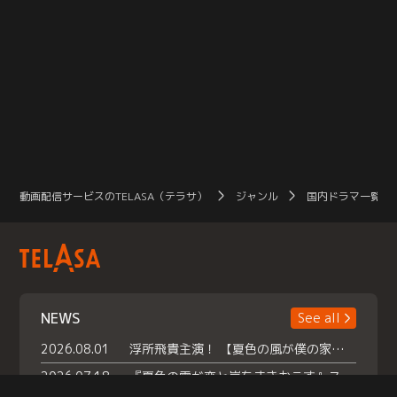
動画配信サービスのTELASA（テラサ）
ジャンル
国内ドラマ一覧（
NEWS
See all
2026.08.01
浮所飛貴主演！ 【夏色の風が僕の家にやってきた】 本日よりテラサで独占配信スタート！
2026.07.18
『夏色の雲が恋と嵐をまきおこす』スペシャルメイキング 【Part1】2026年７月18日（土）23時30分～配信スタート！話題のシーンの裏側を大公開！豪華キャスト大集合！ 『武宮家 真夏の家族会議』開催！