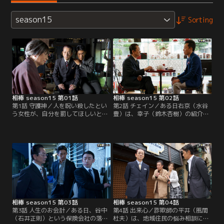
season15
Sorting
相棒 season15 第01話
相棒 season15 第02話
第1話 守護神／人を呪い殺したとい
第2話 チェイン／ある日右京（水谷
う女性が、自分を罰してほしいと捜
豊）は、幸子（鈴木杏樹）の紹介
査一課を訪ねてきた。しかし、伊丹
で、羽賀（音尾琢真）という男から
（川原和久）たちは取り合わず、女
人捜しを頼まれる。対象は、シガー
性をそのまま追い返してしまう。そ
バーで偶然出会い、特徴的な香りを
の一部始終を見ていた青木（浅利陽
放つ自家製シガーを吸っていた“工
介）は、それを右京（水谷豊）に報
藤春馬”という男。その香りに魅せ
告する。青木は以前、向かいのマン
られた羽賀は、一本分けてもらった
ションで女性が殺害された事件を目
ことをきっかけに交流を持つように
撃しながら、警察への極度の嫌悪か
なったのだが…。
ら証言を拒み…。
相棒 season15 第03話
相棒 season15 第04話
第3話 人生のお会計／ある日、谷中
第4話 出来心／詐欺師の平井（風間
（石井正則）という保険会社の落ち
杜夫）は、地域住民の悩み相談に乗