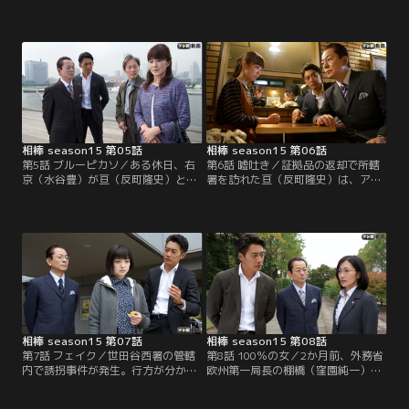
こぼれ営業マンが、医師から余命い
る“青空らくだの会”という団体を装
くばくもないと告げられる。谷中は
い、美人局で金をせしめていた。そ
突然の宣告に戸惑いながらも、孤独
の日も、会社員風の男をまんまと陥
な身の上をかんがみて、「今までし
れ、金を下ろさせるために一緒にコ
たくても出来なかったことをやろ
ンビニのATMへ。そのさなか、女性
う」と思い立つ。そんな折、営業で
がひったくりにあっている現場に遭
たまたま飛び込んだアパートで、山
遇。一旦は「取り締まるのは警察の
本（十貫寺梅軒）という年配の男性
仕事」と、立ち去ろうとした平井だ
が…。
ったが…。
相棒 season15 第05話
相棒 season15 第06話
第5話 ブルーピカソ／ある休日、右
第6話 嘘吐き／証拠品の返却で所轄
京（水谷豊）が亘（反町隆史）と訪
署を訪れた亘（反町隆史）は、アパ
れていた絵画のオークション会場で
ートの隣室で殺人事件が起きたかも
ちょっとした騒ぎが起こる。出品さ
知れないと訴える女流漫画家の夏音
れていた三上史郎（斉藤陽一郎）と
（柳生みゆ）と知り合う。聞けば数
いう画家の絵画に、三上自身が「こ
日前、隣室から激しく争う音が聞こ
んな駄作に価値はない」とオークシ
えたかと思うと急に静まりかえり、
ョンを拒否する騒動を起こしたの
その後元々住んでいた地味で背の高
だ。その夜、三上が歩道橋から転落
い女性を見かけなくなり、彼女とは
死する。伊丹（川原和久）たち捜査
まったく印象が異なる、派手で小柄
一課は…。
な女と…。
相棒 season15 第07話
相棒 season15 第08話
第7話 フェイク／世田谷西署の管轄
第8話 100％の女／2か月前、外務省
内で誘拐事件が発生。行方が分から
欧州第一局長の棚橋（窪園純一）
なくなっていた小学生の男の子2人
が、都内の公園で刺殺される事件が
の内の一人、翔太（黒澤宏貴）が遺
発生。事件の背景に国際問題が絡ん