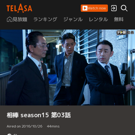
Watch now
見放題
ランキング
ジャンル
レンタル
無料
は
相棒 season15 第03話
Aired on 2016/10/26
44
mins