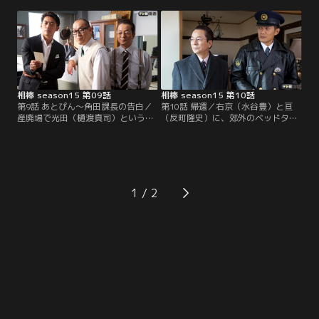
体で発見された。捜査に潜り込もう
でいる可能性があることから、警察
と捜査本部にやってきた右京（水谷
は慎重に捜査を開始していた。そん
豊）と亘（反町隆史）は、署で遺体
な中、公園近くの中学校で教師をす
を確認し、茫然自失のまま帰路につ
る田村紗季（志保）が、犯人らしき
いた翔太の母・美奈子（安達祐実）
人物を目撃したと名乗り出る。証言
の姿を見かける。
によると、目撃したのは棚橋と同じ
外務省に勤める…。
相棒 season15 第09話
相棒 season15 第10話
第9話 あとぴん～角田課長の告白／
第10話 帰還／右京（水谷豊）と亘
産廃場で光田（樋渡真司）という男
（反町隆史）に、郊外のベッドタウ
性の撲殺死体が発見された。光田は
ン黒水（くろうず）町の駐在所への
組対五課長・角田（山西惇）の中学
臨時異動辞令が下った。黒水は問題
時代の同級生で、20年前に家族のも
がある警察官の左遷先と噂される署
とから姿を消して以来、ずっと消息
だった。その夜、都内では警視総監
が分からなかったらしい。角田によ
の四方田（永島敏行）を囲む会合が
ると、光田の妻は当時の恩師・小林
開かれていた。それは、都内の浄化
1
（柴田次郎）の娘で、病床に伏して
作戦で成果を上げた四方田のための
こん睡状態の恩師のために、一刻も
パーティーで、会場には…。
早く情報がほしいという。