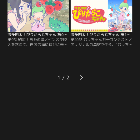
博多明太！ぴりからこちゃん 第09話
博多明太！ぴりからこちゃん 第10話
第9話 納涼！白糸の滝／インスタ映
第10話 むっちゃん万十コンテスト／
えを求めて、白糸の滝に遊びに来た
オリジナルの具材で作る、“むっち
ぴりからこちゃん一同。そこに突
ゃん万十コンテスト”に挑むぴりか
然、滝の仙人が現れて……！？【提
らこちゃん一同。優勝の栄光は誰の
供：バンダイチャンネル】
手に……？【提供：バンダイチャン
ネル】
1