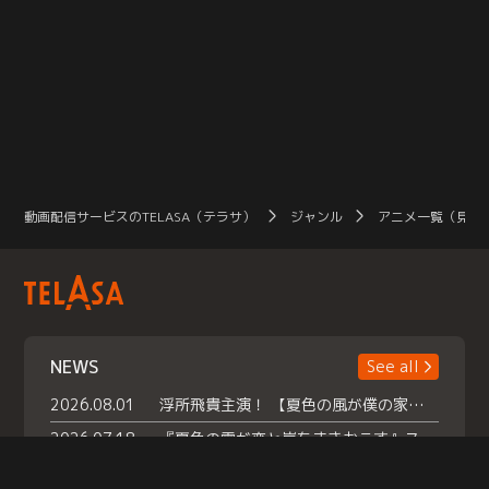
動画配信サービスのTELASA（テラサ）
ジャンル
アニメ一覧（見放
NEWS
See all
2026.08.01
浮所飛貴主演！ 【夏色の風が僕の家にやってきた】 本日よりテラサで独占配信スタート！
2026.07.18
『夏色の雲が恋と嵐をまきおこす』スペシャルメイキング 【Part1】2026年７月18日（土）23時30分～配信スタート！話題のシーンの裏側を大公開！豪華キャスト大集合！ 『武宮家 真夏の家族会議』開催！
2026.07.15
救命医・遥（今田）の《心揺さぶる過去》や、 麻酔科医・権野（船越英一郎）の《謎多きプライベート》など… 《知られざるエピソード》を独占配信！