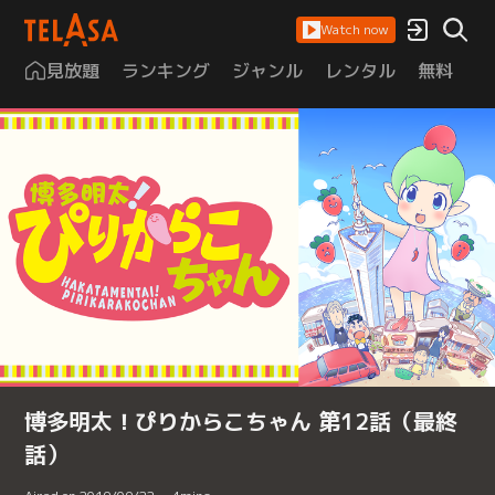
Watch now
見放題
ランキング
ジャンル
レンタル
無料
は
博多明太！ぴりからこちゃん 第12話（最終
話）