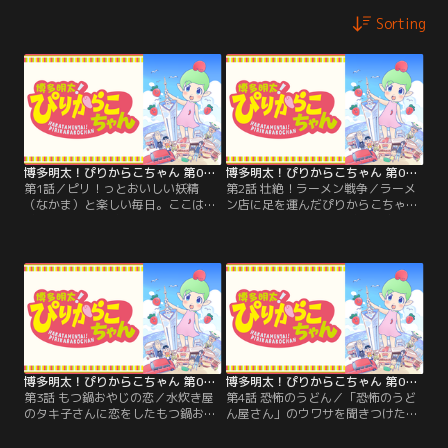
Sorting
博多明太！ぴりからこちゃん 第01話
博多明太！ぴりからこちゃん 第02話
第1話／ピリ！っとおいしい妖精
第2話 壮絶！ラーメン戦争／ラーメ
（なかま）と楽しい毎日。ここは、
ン店に足を運んだぴりからこちゃん
博多のようで、博多でない街のとあ
一同。思いもよらず、博多VS久留米
る商店街。今日も美味しそうな出来
のラーメン代理戦争に巻き込ま
事が巻き起こる！？食べ物の妖精た
れ……。【提供：バンダイチャンネ
ちとのどたばた日常劇！【提供：バ
ル】
ンダイチャンネル】
博多明太！ぴりからこちゃん 第03話
博多明太！ぴりからこちゃん 第04話
第3話 もつ鍋おやじの恋／水炊き屋
第4話 恐怖のうどん／「恐怖のうど
のタキ子さんに恋をしたもつ鍋おや
ん屋さん」のウワサを聞きつけたぴ
じ。恋のキューピッド・ぴりからこ
りからこちゃん。真相を確かめるた
ちゃんが立ち上がる！【提供：バン
め、恐怖のうどんに立ち向かう！