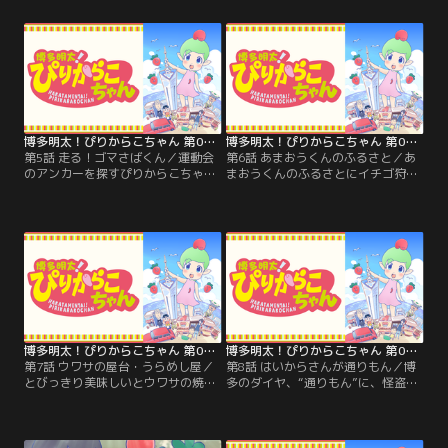
ダイチャンネル】
【提供：バンダイチャンネル】
博多明太！ぴりからこちゃん 第05話
博多明太！ぴりからこちゃん 第06話
第5話 走る！ゴマさばくん／運動会
第6話 あまおうくんのふるさと／あ
のアンカーを探すぴりからこちゃ
まおうくんのふるさとにイチゴ狩り
ん。かけっこが得意だというゴマさ
に来たぴりからこちゃん一同。キャ
ばくんを探し、商店街を全力疾走！
ビアくんとのイチゴ狩り対決に挑む
【提供：バンダイチャンネル】
が……。【提供：バンダイチャンネ
ル】
博多明太！ぴりからこちゃん 第07話
博多明太！ぴりからこちゃん 第08話
第7話 ウワサの屋台・うらめし屋／
第8話 はいからさんが通りもん／博
とびっきり美味しいとウワサの焼き
多のダイヤ、“通りもん”に、怪盗団
鳥屋さんを訪ねたぴりからこちゃ
から予告状が届く。名探偵ぴりから
ん。博多名物の焼き鳥を味わってい
こちゃんが、“通りもん”を守り抜
ると……？【提供：バンダイチャン
く！？【提供：バンダイチャンネ
ネル】
ル】