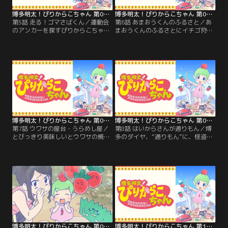
博多明太！ぴりからこちゃん 第05話
博多明太！ぴりからこちゃん 第06話
第5話 走る！ゴマさばくん／運動会
第6話 あまおうくんのふるさと／あ
のアンカーを探すぴりからこちゃ
まおうくんのふるさとにイチゴ狩り
ん。かけっこが得意だというゴマさ
に来たぴりからこちゃん一同。キャ
ばくんを探し、商店街を全力疾走！
ビアくんとのイチゴ狩り対決に挑む
【提供：バンダイチャンネル】
が……。【提供：バンダイチャンネ
ル】
博多明太！ぴりからこちゃん 第07話
博多明太！ぴりからこちゃん 第08話
第7話 ウワサの屋台・うらめし屋／
第8話 はいからさんが通りもん／博
とびっきり美味しいとウワサの焼き
多のダイヤ、“通りもん”に、怪盗団
鳥屋さんを訪ねたぴりからこちゃ
から予告状が届く。名探偵ぴりから
ん。博多名物の焼き鳥を味わってい
こちゃんが、“通りもん”を守り抜
ると……？【提供：バンダイチャン
く！？【提供：バンダイチャンネ
ネル】
ル】
博多明太！ぴりからこちゃん 第09話
博多明太！ぴりからこちゃん 第10話