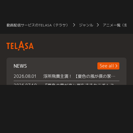
動画配信サービスのTELASA（テラサ）
ジャンル
アニメ一覧（見放
NEWS
See all
2026.08.01
浮所飛貴主演！ 【夏色の風が僕の家にやってきた】 本日よりテラサで独占配信スタート！
2026.07.18
『夏色の雲が恋と嵐をまきおこす』スペシャルメイキング 【Part1】2026年７月18日（土）23時30分～配信スタート！話題のシーンの裏側を大公開！豪華キャスト大集合！ 『武宮家 真夏の家族会議』開催！
2026.07.15
救命医・遥（今田）の《心揺さぶる過去》や、 麻酔科医・権野（船越英一郎）の《謎多きプライベート》など… 《知られざるエピソード》を独占配信！