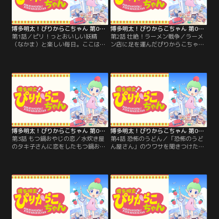
博多明太！ぴりからこちゃん 第01話
博多明太！ぴりからこちゃん 第02話
第1話／ピリ！っとおいしい妖精
第2話 壮絶！ラーメン戦争／ラーメ
（なかま）と楽しい毎日。ここは、
ン店に足を運んだぴりからこちゃん
博多のようで、博多でない街のとあ
一同。思いもよらず、博多VS久留米
る商店街。今日も美味しそうな出来
のラーメン代理戦争に巻き込ま
事が巻き起こる！？食べ物の妖精た
れ……。【提供：バンダイチャンネ
ちとのどたばた日常劇！【提供：バ
ル】
ンダイチャンネル】
博多明太！ぴりからこちゃん 第03話
博多明太！ぴりからこちゃん 第04話
第3話 もつ鍋おやじの恋／水炊き屋
第4話 恐怖のうどん／「恐怖のうど
のタキ子さんに恋をしたもつ鍋おや
ん屋さん」のウワサを聞きつけたぴ
じ。恋のキューピッド・ぴりからこ
りからこちゃん。真相を確かめるた
ちゃんが立ち上がる！【提供：バン
め、恐怖のうどんに立ち向かう！
ダイチャンネル】
【提供：バンダイチャンネル】