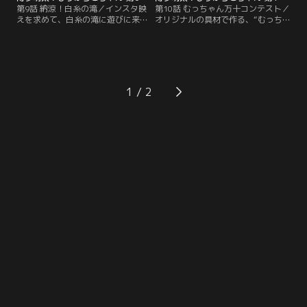
第9話 納涼！白糸の滝／インスタ映
第10話 むっちゃん万十コンテスト／
えを求めて、白糸の滝に遊びに来た
オリジナルの具材で作る、“むっち
ぴりからこちゃん一同。そこに突
ゃん万十コンテスト”に挑むぴりか
然、滝の仙人が現れて……！？【提
らこちゃん一同。優勝の栄光は誰の
供：バンダイチャンネル】
手に……？【提供：バンダイチャン
ネル】
1