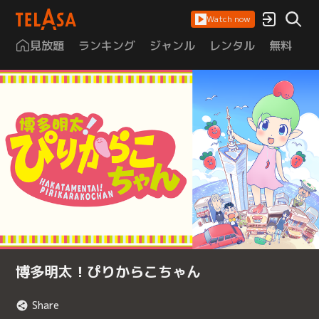
Watch now
見放題
ランキング
ジャンル
レンタル
無料
は
博多明太！ぴりからこちゃん
Share