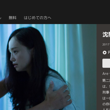
ル
無料
はじめての方へ
沈
2017
Are
第二
は、
刑事
は一
の存
人を