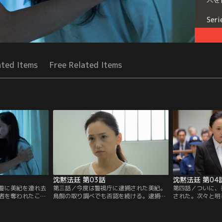
Seri
ated Items
Free Related Items
沈黙法廷 第03話
沈黙法廷 第04
警に美紀を連れ去
第三話／今度は警視庁に逮捕された美紀。
第四話／ついに、
者を奪われたこと
鳥飼の取り調べでも否認を続ける。逮捕の
された。次々と明
玉県警の刑事・北
現場に居合わせた弁護士・矢田部は、とっ
老人たちの不審死
事情聴取を始める
さに彼女の弁護を名乗り出る。テレビ局デ
志の行動も裏目に
めない。この独居
ィレクターの高井（甲本雅裕）と後輩の立
していく。名声の