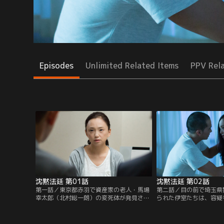
Episodes
Unlimited Related Items
PPV Rel
沈黙法廷 第01話
沈黙法廷 第02話
第一話／東京都赤羽で資産家の老人・馬場
第二話／目の前で埼玉県
幸太郎（北村総一朗）の変死体が発見され
られた伊室たちは、容疑
た。赤羽所轄の刑事・伊室（杉本哲太）と
に焦っていた。一方、埼
西村（臼田あさ美）は警視庁の刑事・鳥飼
島（菅原大吉）は美紀の
（大倉孝二）とチームを組み、捜査に当た
が、彼女は一向に罪を認