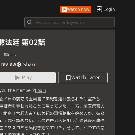
Watch now
Login
黙法廷 第02話
50
mins
Preview
Share
Play
Watch Later
 you the member?
Login
話／目の前で埼玉県警に美紀を連れ去られた伊室たち
容疑者を奪われたことに焦っていた。一方、埼玉県警の
・北島（菅原大吉）は美紀の事情聴取を始めるが、彼女
向に罪を認めない。この独居老人を狙った連続殺人事件
在にマスコミも気付き始めていた。そして、かつての恋
目の前で連行された弘志は…。