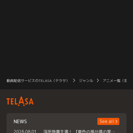
動画配信サービスのTELASA（テラサ）
ジャンル
アニメ一覧（見放
NEWS
See all
2026.08.01
浮所飛貴主演！ 【夏色の風が僕の家にやってきた】 本日よりテラサで独占配信スタート！