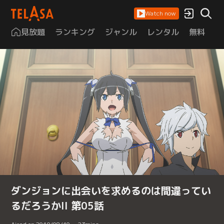
Watch now
見放題
ランキング
ジャンル
レンタル
無料
は
ダンジョンに出会いを求めるのは間違ってい
るだろうかII 第05話