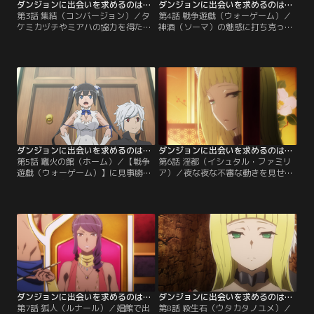
ダンジョンに出会いを求めるのは間違っているだろうかII 第03話
ダンジョンに出会いを求めるのは間違っているだろうかII 第04話
第3話 集結（コンバージョン）／タ
第4話 戦争遊戯（ウォーゲーム）／
ケミカヅチやミアハの協力を得たこ
神酒（ソーマ）の魅惑に打ち克った
とで【アポロン・ファミリア】の襲
リリ、友を助けんと名乗りを上げた
撃を切り抜け、アポロンに宣戦布告
ヴェルフと命の三名が新たに【ヘス
を叩きつけたヘスティア。ベルをア
ティア・ファミリア】に改宗（コン
イズとの特訓に向かわせ、自身はア
バージョン）。更にヘルメスの助力
ポロンとの【戦争遊戯（ウォーゲー
もあって、派閥外の助っ人としてリ
ム）】開催に伴う交渉に臨むこと
ューが参戦。未だ歴然とした物量の
に。一方で団長・ザニスの手によ
差はあれど、ベルたちを取り巻いて
り、半ば強引に【ソーマ・ファミリ
いた絶望的な状況には、光明が差し
ア】に連れ戻されたリリ。【提供：
始めていた。【提供：バンダイチャ
バンダイチャンネル】
ンネル】
ダンジョンに出会いを求めるのは間違っているだろうかII 第05話
ダンジョンに出会いを求めるのは間違っているだろうかII 第06話
第5話 竈火の館（ホーム）／【戦争
第6話 淫都（イシュタル・ファミリ
遊戯（ウォーゲーム）】に見事勝利
ア）／夜な夜な不審な動きを見せ、
し、ベルを守りきった【ヘスティ
出歩く命を心配し、後をつけること
ア・ファミリア】。リリも正式な手
にしたベル、リリ、ヴェルフの三
続きを経て改宗（コンバージョン）
名。【タケミカヅチ・ファミリア】
を済ませたことで、派閥は主神も含
の友人である千草と合流し、命が向
め総勢五名に。本拠地（ホーム）に
かった先は、オラリオが誇る、もう
ついても、先の騒動で破壊された教
ひとつの顔--大歓楽街だった。命と
会に代わり【戦争遊戯】の副産物と
千草が歓楽街を訪れた理由は、昔な
して手に入れた【アポロン・ファミ
じみの友人が働いているという噂を
リア】の巨大な館に引っ越し…。
聞きつけたからという話……。【提
【提供：バンダイチャンネル】
供：バンダイチャンネル】
ダンジョンに出会いを求めるのは間違っているだろうかII 第07話
ダンジョンに出会いを求めるのは間違っているだろうかII 第08話
第7話 狐人（ルナール）／娼館で出
第8話 殺生石（ウタカタノユメ）／