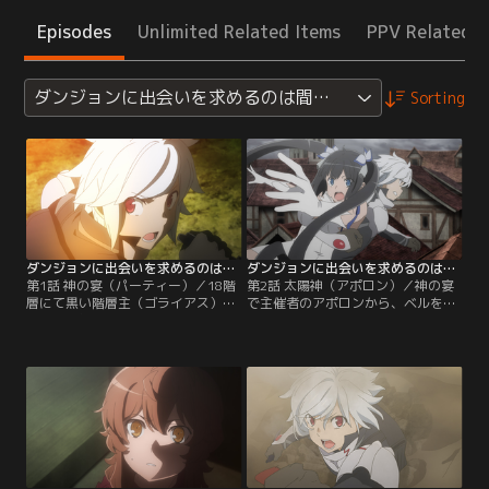
Episodes
Unlimited Related Items
PPV Related I
ダンジョンに出会いを求めるのは間違っているだろうかII
Sorting
ダンジョンに出会いを求めるのは間違っているだろうかII 第01話
ダンジョンに出会いを求めるのは間違っているだろうかII 第02話
第1話 神の宴（パーティー）／18階
第2話 太陽神（アポロン）／神の宴
層にて黒い階層主（ゴライアス）を
で主催者のアポロンから、ベルを賭
撃破し、無事に生還した【ヘスティ
けた派閥間の決闘--【戦争遊戯（ウ
ア・ファミリア】所属のベル・クラ
ォーゲーム）】を持ちかけられたも
ネル。ダンジョン探索の合間に開か
のの、これを断固拒否したヘスティ
れたささやかな酒宴。その席でベル
ア。しかし翌朝、ベルとヘスティア
は、他の冒険者から、あからさまな
の本拠地（ホーム）に【アポロン・
挑発を受け、乱闘騒ぎを起こしてし
ファミリア】の襲撃が。アポロンが
まう。乱闘騒ぎの相手は【アポロ
気に入った子供は、地の果てまで追
ン・ファミリア】。その団長である
い回される--かつて同じ憂き目に合
Lv.3の冒険者…。【提供：バンダイ
ったダフネと…。【提供：バンダイ
チャンネル】
チャンネル】