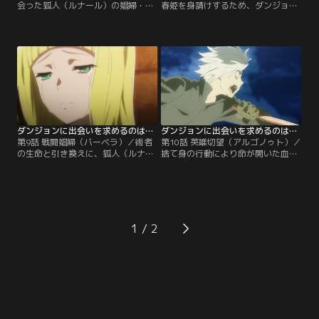
会った狐人（ルナール）の娼婦・春
春姫を身請けするため、ダンジョン
姫の助けで、アマゾネスの娼婦たち
に潜り、モンスターを狩り続けるベ
から命からがら逃げ出し、なんとか
ルたち。しかし、ダンジョン内の食
貞操を守りきったベル。だが、望ま
料庫（パントリー）で突如襲撃して
ぬ形で娼婦となり、助けられる資格
きた【イシュタル・ファミリア】に
もないと救いを諦めている春姫に、
より、ベルと命は捕らわれの身とな
疑問を覚える。更に命の尋ね人が当
ってしまう。拘束され、監禁された
の春姫であったこと、そして彼女が
状態で目を覚ましたベル。眼の前に
所属する【イシュタル・ファミリ
は…。【提供：バンダイチャンネ
ア】が…。【提供：バンダイチャン
ル】
ネル】
ダンジョンに出会いを求めるのは間違っているだろうかII 第09話
ダンジョンに出会いを求めるのは間違っているだろうかII 第10話
第9話 戦闘娼婦（バーベラ）／術者
第10話 英雄切望（アルゴノゥト）／
の生命と引き換えに、狐人（ルナー
捨て身の行動により命が開いた血路
ル）が持つ妖術を無制限に使用可能
に飛び込み、殺生石を砕いたベル。
とするアイテム『殺生石』。『階位
その状況にあってなお、救いを求め
昇華（レベルブースト）』という破
ようとはしない春姫に、ベルは思い
格の妖術を有する春姫の過酷な運命
の丈を叩きつける。春姫の本当の願
を知り、立ちつくすベル。脆い覚悟
いを聞かせてほしいと。詠唱された
をアイシャに見透かされ、言い返す
『階位昇華（レベルブースト）』の
1
ことすらできなかった。ベルが憧
妖術が加護を与えた先はベル・クラ
れ、そうありたいと願う英雄の姿と
ネル。偽りなき願いを叫ぶ春姫を背
は…。【提供：バンダイチャンネ
に…。【提供：バンダイチャンネ
ル】
ル】