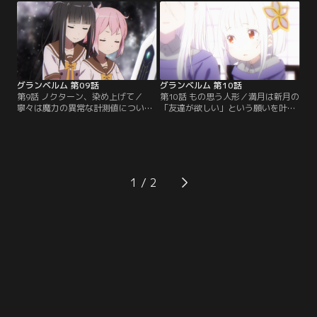
を倒す決意をする。そして月が昇
づき、家を訪ねる。昨夜の戦いを振
り、次の“グランベルム”が始まる。
り返るも、寧々からアンナについて
新月は、「フーゴの魔石」の凄まじ
の記憶が消えてしまっていた。違和
い魔力に強化されたアンナに戦いを
感を覚えた新月たちは急いでフーゴ
挑むのだった…。【提供：バンダイ
家に向かうのだが…。【提供：バン
チャンネル】
ダイチャンネル】
グランベルム 第09話
グランベルム 第10話
第9話 ノクターン、染め上げて／
第10話 もの思う人形／満月は新月の
寧々は魔力の異常な計測値について
「友達が欲しい」という願いを叶え
調べるうちに、その中心に満月がい
るために“マギアコナトス”が創りだ
ることを突き止める。一方、九音は
した人形だった。水晶にいい様に翻
姉の四翠の事を考えていたところ、
弄され、まともに戦えない二人に九
寝ているはずの姉からメッセージが
音は、この場から離れるように告げ
届く。呼び出し場所に向かうと、そ
る。水晶に猛攻を仕掛ける九音だ
こにいたのは、姉に呪いをかけた張
が、一瞬の隙をついて水晶が反撃を
1
本人の水晶だった…。【提供：バン
しかけるのだった…。【提供：バン
ダイチャンネル】
ダイチャンネル】