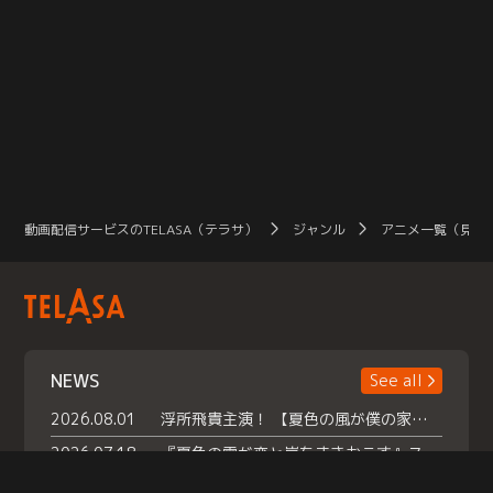
動画配信サービスのTELASA（テラサ）
ジャンル
アニメ一覧（見放
NEWS
See all
2026.08.01
浮所飛貴主演！ 【夏色の風が僕の家にやってきた】 本日よりテラサで独占配信スタート！
2026.07.18
『夏色の雲が恋と嵐をまきおこす』スペシャルメイキング 【Part1】2026年７月18日（土）23時30分～配信スタート！話題のシーンの裏側を大公開！豪華キャスト大集合！ 『武宮家 真夏の家族会議』開催！
2026.07.15
救命医・遥（今田）の《心揺さぶる過去》や、 麻酔科医・権野（船越英一郎）の《謎多きプライベート》など… 《知られざるエピソード》を独占配信！