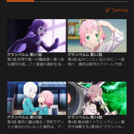
Sorting
グランベルム 第01話
グランベルム 第02話
第1話 世界で唯一の魔術師／真っ赤
第2話 私がここにいるために／一夜
な満月の夜。ごく普通の高校生活を
明け、満月は新月のアパートで目を
送っていた小日向満月は、忘れ物を
覚ます。自宅に帰った満月は新月か
取りに戻った学校で世界で唯一の魔
ら魔術師の事や、“グランベルム”の
術師になるために行われる戦い“グ
事について話を聞く。新月は戦う意
ランベルム”に巻き込まれてしま
思が無いという満月の記憶を消そう
う。そこで出会った少女・新月から
とするが、うまく術が成功しない。
この世界がかつて魔法で溢れていた
半ば諦め気味の新月に、満月は改め
ことを説明され、戸惑い逃げる満月
て“グランベルム”について尋ねたの
だが…！？【提供：バンダイチャン
だった…。【提供：バンダイチャン
ネル】
ネル】
グランベルム 第03話
グランベルム 第04話
第3話 満月に鐘は鳴る／学校でアン
第4話 風水師リンフェンフェン／満
ナと鉢合わせになった満月は、アン
月が体験する2度目の“グランベル
ナから自分の家をめちゃくちゃにし
ム”。それぞれの想いが交錯し、戦