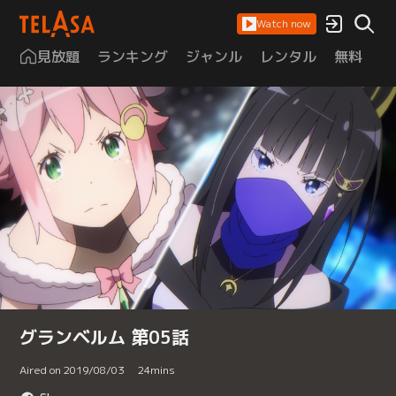
Watch now
見放題
ランキング
ジャンル
レンタル
無料
は
グランベルム 第05話
Aired on 2019/08/03
24
mins