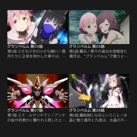
たのは新月だと教えられる。次の日
いが激しくなる中で、寧々のアルマ
の昼休み、新月とお弁当を食べる満
ノクス「ジーグァンロン」が行動を
月は“グランベルム”に参加すること
開始する。遠距離攻撃を得意とする
を告げる。満月に手伝いを申し出た
「ジーグァンロン」に苦戦する満月
新月だったが、そこへアンナたちを
たち。そんな中、とある騎体が寧々
乗せた車が通りかかるのだった…。
たちに迫っていた…。【提供：バン
【提供：バンダイチャンネル】
ダイチャンネル】
グランベルム 第05話
グランベルム 第06話
第5話 小さな少女の小さな願い／満
第6話 魔石／寧々の過去を垣間見た
月たちに正体を明かした寧々は、
満月は、“グランベルム”で戦うとい
正々堂々勝負することを約束する。
うことの意味を知ると同時に、その
そして、次の満月の夜、事前の打ち
謎も深まり戸惑う。それぞれが戦う
合わせ通り、満月は九音と共にジー
理由を知った満月。一方アンナは、
グァンロンの対処に向かい、残った
フーゴ家に伝わる強力な魔石「フー
新月はアンナを引きつける事にな
ゴの魔石」を持ち出そうとする。そ
る。ビームをかわしながら進む満月
んなアンナを見限ってか、水晶はフ
たちは、ついにジーグァンロンを発
ーゴ家を後にするのだった…。【提
見したのだが…！？【提供：バンダ
供：バンダイチャンネル】
イチャンネル】
グランベルム 第07話
グランベルム 第08話
第7話 ミス・ルサンチマン／アンナ
第8話 魔術師になるということ／水
の母が何者かに襲われ入院したと聞
晶と戦う満月と九音は、水晶の不気
いた新月は、彼女が入院している病
味な雰囲気に押され、苦戦するも切
院を訪れる。容態が芳しくないと聞
り抜ける。新月の家で目を覚ました
いた新月は行方がわからないアンナ
満月は、寧々からのメッセージに気