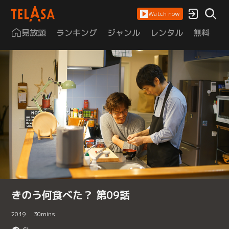
Watch now
見放題
ランキング
ジャンル
レンタル
無料
は
きのう何食べた？ 第09話
2019
30
mins