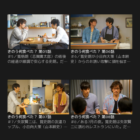
両親（梶芽衣子・志賀廣太郎）は、
ち着かない史朗に、矢吹賢二はプレ
受け入れてはくれているものの、ど
ゼントを渡す。母・久栄（梶芽衣
こか不自然だ。そんな折、富永佳代
子）のためにミニタオルを用意した
子（田中美佐子）の家でコールスロ
のだ。無理に渡さなくていいという
ー作りを手伝っていた史朗は、富永
賢二に対し、史朗は母に渡すことを
さん（矢柴俊博）が連れてきたテニ
約束する。だが翌日、不安に耐え兼
ス仲間の小日向大策（山本耕史）を
ね、病室で錯乱状態になり泣きじゃ
紹介される。実は彼も同性愛者だっ
くる久栄へタオルを渡した史朗は、
た。
これが賢二からだと伝えるのを…。
きのう何食べた？ 第05話
きのう何食べた？ 第06話
＃5／筧悟朗（志賀廣太郎）の術後
＃6／筧史朗が小日向大策（山本耕
の経過が順調で安心する史朗。だが
史）からのお誘い攻撃に頭を悩ませ
久栄（梶芽衣子）は「“老いじた
ていた3月、弁護士事務所に女性の
く”を考えているのか」と史朗の行
司法修習生が来ることに。指導を史
く末を案じる。今後の話を一度ちゃ
朗がすると聞いた矢吹賢二は、修習
んとしたいと、年末年始の帰省を説
生に迫られるのではとヤキモキす
得され、賢二に思わず「帰りたくな
る。事務所に来た修習生・長森夕未
い」と心情を吐露する。そんな史朗
は笑顔が可愛い感じのいい子。しか
に賢二は珍しく真顔で「贅沢だ」と
も史朗に好意があるそぶりを見せ
怒り気味。また史朗は賢二の家族の
る。2人に好かれてしまった史朗は
話を知らないことにふと気づく。
戸惑いつつもドキドキしてしま
い…。
きのう何食べた？ 第07話
きのう何食べた？ 第08話
＃7／矢吹賢二は、筧史朗の友達カ
＃8／ある7月の夜。筧史朗は矢吹賢
ップル、小日向大策（山本耕史）＆
二に誘われレストランにいた。だが
井上航（磯村勇斗）とついに初対
その店は男女カップルだらけ。しか
面。2対2の食事会をすることに。史
も現れた賢二の友達は、長島義之