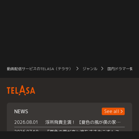
動画配信サービスのTELASA（テラサ）
ジャンル
国内ドラマ一覧（
NEWS
See all
2026.08.01
浮所飛貴主演！ 【夏色の風が僕の家にやってきた】 本日よりテラサで独占配信スタート！
2026.07.18
『夏色の雲が恋と嵐をまきおこす』スペシャルメイキング 【Part1】2026年７月18日（土）23時30分～配信スタート！話題のシーンの裏側を大公開！豪華キャスト大集合！ 『武宮家 真夏の家族会議』開催！