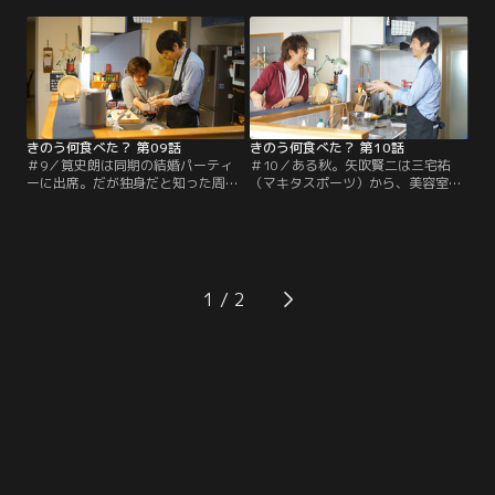
朗が友達同士の食事会に初めて連れ
（正名僕蔵）と本田鉄郎（菅原大
てきてくれたことが嬉しかった賢二
吉）の同性カップル…ただでさえ肩
は、いつになく上機嫌。翌日、風邪
身が狭いのにと周囲の目を気にする
で寝込んだ史朗のお世話すらやけに
史朗。店内の客が自分たちに違和感
楽しげだ。看病のためキッチンに立
を感じているのを察知し初対面の2
つ賢二。だがあまりの手際の悪さ
人を冷たくあしらってしまう。さら
に、史朗は気が気でなく…。
に帰り道で史朗は賢二に…。
きのう何食べた？ 第09話
きのう何食べた？ 第10話
＃9／筧史朗は同期の結婚パーティ
＃10／ある秋。矢吹賢二は三宅祐
ーに出席。だが独身だと知った周囲
（マキタスポーツ）から、美容室の
の女性たちから猛アピールされ困惑
2階を改装し妻・レイコ（奥貫薫）
してしまう。その頃、矢吹賢二は居
のためにエステルームにしたいとい
酒屋で三宅祐（マキタスポーツ）の
う相談を受ける。仲良さげな2人を
悩みを聞いていた。なんと浮気現場
見て、浮気問題で心配していた賢二
を娘に見られたという。賢二はパー
はホッとするが…。翌朝、賢二は筧
トナーを大事にすべきだと諭す
史朗から一通の封書を受け取る。そ
1
が…。結局まともな食事にありつけ
れは千葉市市役所から届いた、生活
なかった史朗は帰宅するなりナポリ
保護を受ける父親（内田文吾）の扶
タンを作るが…。
養照会の書類だった。