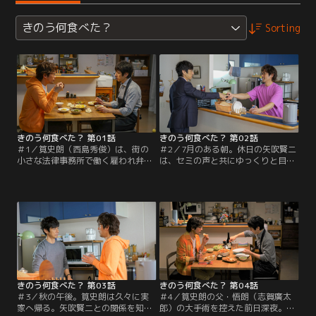
きのう何食べた？
Sorting
きのう何食べた？ 第01話
きのう何食べた？ 第02話
＃1／筧史朗（西島秀俊）は、街の
＃2／7月のある朝。休日の矢吹賢二
小さな法律事務所で働く雇われ弁護
は、セミの声と共にゆっくりと目覚
士。日課といえば、定時に事務所を
める。食卓には筧史朗お手製の美し
出た後に近所の安売りスーパーへ向
いプレーンオムレツが。だが幸せに
かい、夕食を作ること。そんな史朗
包まれた賢二に急転直下の出来事が
が手際よく作ったバランスのいい手
起きる。史朗が置き忘れたスマホ
料理が並ぶ食卓…共に囲むのは美容
に“富永佳代子”という女性からメッ
師の矢吹賢二（内野聖陽）だ。2人
セージが届いたのを見てしまったの
はシロさん、ケンジと呼び合う恋人
だ。内容は「いつもの場所で待って
同士。ところが和やかな食卓に波乱
ます」…もしや彼女！？こうして賢
を呼ぶ出来事が…！
二の不安な休日が始まった。
きのう何食べた？ 第03話
きのう何食べた？ 第04話
＃3／秋の午後。筧史朗は久々に実
＃4／筧史朗の父・悟朗（志賀廣太
家へ帰る。矢吹賢二との関係を知る
郎）の大手術を控えた前日深夜。落