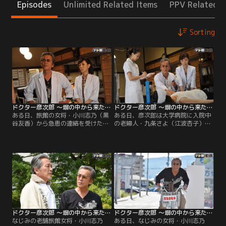
Episodes
Unlimited Related Items
PPV Related I
Sorting
ドクター彦次郎 ～塀の中から来た名医 ＃01（2015/10/03放送分）
ドクター彦次郎 ～塀の中から来た名医 ＃02（2016/10/01放送分）
ある日、旅館の女将・小川志乃（黒
ある日、彦次郎は大学病院に入院中
谷友香）から急患の連絡を受けた彦
の老婦人・九条さよ（江波杏子）を
次郎は、腹痛を訴える宿泊客の森忠
病室まで迎えに行った。さよは同病
彦（東根作寿英）を往診した。森は
院の第一外科准教授・森脇夏彦（池
都内で画廊を営んでおり、京都には
田政典）から余命一年と診断され、
女子高生のひとり娘・七海（荒川ち
生まれ育った家に帰りたいと主張。
か）と2人で旅行に来ていたようだ
縁あって、彦次郎が在宅診療を引き
った。彦次郎は名刺を渡し、痛みが
受けることになったのだ。その大学
ぶり返したら必ず連絡するよう告げ
病院で、彦次郎は懐かしい顔に再会
る。
する。
ドクター彦次郎 ～塀の中から来た名医 ＃03（2017/08/20放送分）
ドクター彦次郎 ～塀の中から来た名医 ＃04（2019/07/04放送分）
なじみの老舗旅館女将・小川志乃
ある日、なじみの女将・小川志乃