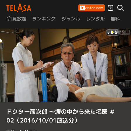
Watch now
見放題
ランキング
ジャンル
レンタル
無料
は
ドクター彦次郎 ～塀の中から来た名医 ＃
02（2016/10/01放送分）