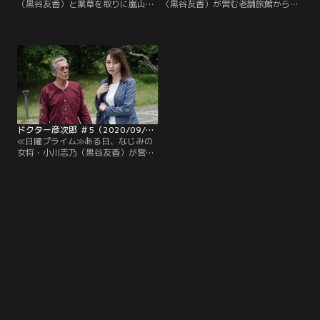
（黒谷友香）と薬草を取りに嵐山の
（黒谷友香）が営む老舗旅館から、
深い木立に入った彦次郎（寺島進）
宿泊客の男性が倒れたという知らせ
は、激しい雷雨に遭遇。近くで雷鳴
を受けた彦次郎。いつものとおり自
が轟いた直後、木の下で雷に打たれ
転車で急行したところ、宿泊客の宮
て倒れた男性の遺体を発見した。そ
脇圭介（大西武志）がアナフィラキ
の半年後、彦次郎は突然、京都府警
シーショックを起こして苦しんでい
刑事の後白河孝麿（宇梶剛士）に殺
た。ところが、すでにそこには別の
人事件の重要参考人として連行され
医師が駆けつけており、宮脇が食物
てしまう。
アレルギーを装って慰謝料をかすめ
取ろうとしたことを見破っていた。
ドクター彦次郎 ＃5（2020/09/13放送分）
≪日曜プライム≫ある日、なじみの
女将・小川志乃（黒谷友香）が営む
老舗旅館から、客の男性が倒れたと
いう知らせを受けた彦次郎。いつも
どおり自転車で急行したところ、遺
伝子学の権威である医大教授・斎藤
昭二（大河内浩）が苦悶していた。
医師だという女性・花井舞香（矢田
亜希子）が応急処置を行っていた
が、斎藤は駆けつけた彦次郎に胸の
痛みを訴え…。