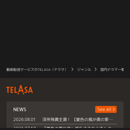
動画配信サービスのTELASA（テラサ）
ジャンル
国内ドラマ一覧（
NEWS
See all
2026.08.01
浮所飛貴主演！ 【夏色の風が僕の家にやってきた】 本日よりテラサで独占配信スタート！
2026.07.18
『夏色の雲が恋と嵐をまきおこす』スペシャルメイキング 【Part1】2026年７月18日（土）23時30分～配信スタート！話題のシーンの裏側を大公開！豪華キャスト大集合！ 『武宮家 真夏の家族会議』開催！