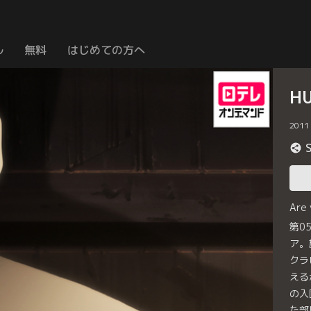
ル
無料
はじめての方へ
H
2011
Are
第0
ア。
クラ
える
の入
た部