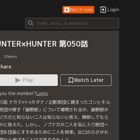
Watch now
Login
UNTER×HUNTER 第050話
23
mins
Share
Play
Watch Later
 you the member?
Login
50話 ナカマ×ト×カタナ／幻影旅団に捕まったゴンとキル
旅団が探す「鎖野郎」について尋問されるが、鎖野郎が
ピカだと知らない二人は知らないと答え、解放してもら
かに見えた。しかし、ノブナガが二人を気に入り旅団へ
団を団長にすすめるために二人を拘束。出口のふさがれ
屋から逃げることはできるのか！？