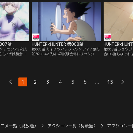
、答えられなけれ
おしゃべりな忍者のハンゾー、そしてスケ
が、ハンターへの
を出す。
ボーを手にした少年キルア。いよいよ1次
いく。80キロ地
試験が始まる。
には階段、さらに
り…。
第007話
HUNTER×HUNTER 第008話
HUNTER×HUN
×ケッセン／2次試
第008話 カイケツ×ハ×タスウケツ？／飛行
第009話 シュウ
ちは3次試験会場
船がついた先は3次試験会場トリックタワ
合中3勝しなけれ
っていた。飛行船
ーの屋上、制限時間72時間以内に地上に生
合目はローソクの
とキルア。二人は
きてたどりつけば合格。なんとかタワー内
勝負にゴンが挑ん
ロとゲーム対決を
に入ることができたゴン、キルア、クラピ
ソクには仕掛けが
も、ネテロが持っ
カ、レオリオ。しかし、それ以上は5人の
ピカは連続殺人犯
純なゲームなの
メンバーが揃わないと前へ進めないように
をすることに。勝
...
1
2
3
4
5
6
15
格をもらえるとい
なっていた。あと1人は誰が来るのか…。
だが、マジタニの
クモの刺青を発見
アニメ一覧（見放題）
アクション一覧（見放題）
アクション一