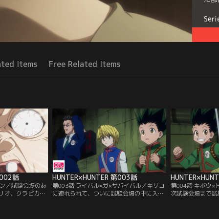
Seri
ated Items
Free Related Items
第002話
HUNTER×HUNTER 第003話
HUNTER×HUN
シケン／試験会場のあ
第003話 ライバル×ガ×サバイバル／キリコ
第004話 キボウ
リオ、クラピカの
に連れられて、ついに試験会場の中に入っ
次試験会場まで試
ス通り、試験会場
た3人。会場にはすでに多数の受験生たち
こと。ゴールの見
にあるスラム街に
がひしめいていた。試験のベテランだと語
名の脱落者が出始
老婆たちが待ち構
るトンパ、不気味な雰囲気をだすヒソカ、
に走るレオリオに