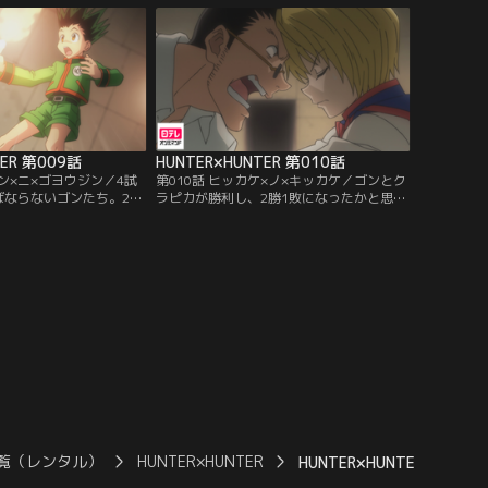
執念からなんとかついて
ていたが、後ろを走るレオリオとクラピカ
点をこえたところで目の前
の目の前では、ヒソカが受験者たちに囲ま
はサトツのペースも上が
れていた。
TER 第009話
HUNTER×HUNTER 第010話
ジン×ニ×ゴヨウジン／4試
第010話 ヒッカケ×ノ×キッカケ／ゴンとク
ばならないゴンたち。2試
ラピカが勝利し、2勝1敗になったかと思わ
火が先に消えると負けの
れたが、マジタニは気絶しているだけでク
だ。しかし、ゴンのロー
ラピカの勝負は決着がついていないと敵に
されていた--。続くクラ
主張される。とどめを刺さないクラピカに
のマジタニとデスマッチ
対して焦りから苛立ちを募らせるレオリ
負を受け入れたクラピカ
オ。5人の間に不穏な空気が流れ始め、時
背に幻影旅団の証である
間ばかりが過ぎていく…。
し…。
覧（レンタル）
HUNTER×HUNTER
HUNTER×HUNTER 第050