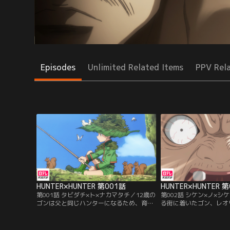
Episodes
Unlimited Related Items
PPV Rel
HUNTER×HUNTER 第001話
HUNTER×HUNTER 
第001話 タビダチ×ト×ナカマタチ／12歳の
第002話 シケン×ノ×
ゴンは父と同じハンターになるため、育て
る街に着いたゴン、レオ
の親であるミトさんとのある約束を果た
3人は、船長のアドバイ
し、ハンター試験の旅へと出た。試験会場
への近道を目指す。途中
へと向かう船で、ゴンは同じハンター志願
入ったところに、3人を