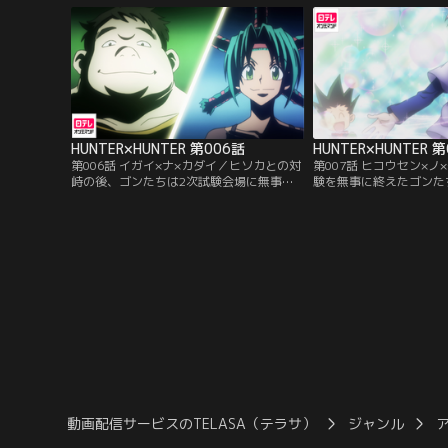
者のレオリオとクラピカに出会う。彼らは
えていた。老婆は3人へ
お互いを良く思わず、いざこざが始まって
ば試験に即失格のクイズ
しまい…。
HUNTER×HUNTER 第006話
HUNTER×HUNTER 
第006話 イガイ×ナ×カダイ／ヒソカとの対
第007話 ヒコウセン×ノ
峙の後、ゴンたちは2次試験会場に無事た
験を無事に終えたゴンた
どり着くことができた。2次試験を担当す
へ向かうため飛行船に乗
る試験官はメンチとブハラ。彼女たちが出
の中を探検していたゴン
す課題は、料理をつくることだった。美食
探検中にでくわしたネテ
ハンターのメンチを満足させる料理を作る
することになった。しか
ため奮闘する受験生たち。はたして、メン
ている球を奪うという単
チを満足させる料理は出てくるのか…。
に、勝てばハンターの資
う。
動画配信サービスのTELASA（テラサ）
ジャンル