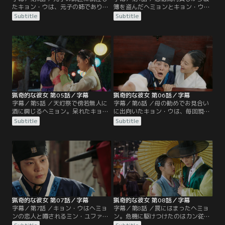
たキョン・ウは、元子の姉であり王
簿を盗んだヘミョンとキョン・ウ。
女であるヘミョンと再会し、驚きを
逃げ切ることに成功した二人は食事
Subtitle
Subtitle
隠せない。一方王様は娘であるヘミ
を共にするが、すっかり酒に酔った
ョンの悪い噂に頭を悩ませていた矢
キョン・ウはヘミョンをじゃじゃ馬
先、王宮の塀を乗り越える現場を目
呼ばわりしてしまう。その後、妹の
撃。ヘミョンは罰を与えられる。し
キョン・ヒから指輪の行方を聞いた
かし指輪を諦めきれないヘミョンは
キョン・ウは、現在指輪を持ってい
懲りずに王宮を抜け出し、キョン・
るダヨンに事情を説明。天灯祭で再
ウと共に悪徳高利貸しの営む質屋に
び会う約束をする。しかし当日、突
潜入。
然現れた傲慢なヘミョンに…。
猟奇的な彼女 第05話／字幕
猟奇的な彼女 第06話／字幕
字幕／第5話 ／天灯祭で傍若無人に
字幕／第6話 ／母の勧めでお見合い
酒に興じるヘミョン。呆れたキョ
に出向いたキョン・ウは、毎回現れ
ン・ウは、祭りの雑踏の中、彼女を
るヘミョンの幻に悩まされる。ま
Subtitle
Subtitle
置き去りにしてしまう。そこへ、以
た、ヘミョンに恋人がいるとの噂を
前の悪徳高利貸し達の魔の手が忍び
耳にし、動揺するのであった。一
より、ヘミョンは捕らえられてしま
方、誘拐事件の黒幕を探るカン従事
う。消えたヘミョンをめぐり、カン
官であったが、彼をも陥れる内容の
従事官はキョン・ウを責めるが、そ
落とし文が王宮にばら撒かれる。そ
んな中、王様のもとに不吉な内容の
してそれによって王様に外出がバレ
落とし文が。ヘミョンに恨みのある
てしまったヘミョンは、頑なにその
高利貸しであったが…。
理由を答えず…。
猟奇的な彼女 第07話／字幕
猟奇的な彼女 第08話／字幕
字幕／第7話 ／キョン・ウはヘミョ
字幕／第8話 ／罠にはまったヘミョ
ンの恋人と噂されるミン・ユファン
ン。危機に駆けつけたのはカン従事
という役人の存在が気になりつつ
官だった。キョン・ウの助けで逃げ