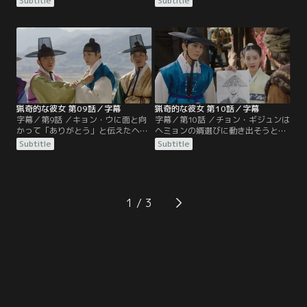
Subtitle
Subtitle
も、軟禁中の彼女を気にかけ、好物
出したヘミョンは、心労と安堵から
のエイを差し入れる。カン従事官
気絶。そんなヘミョンをキョン・ウ
は、誘拐犯を抹殺し王宮を裏切る内
は自宅で手厚く看病し、ヘミョンも
通者を突き止めようと決意。そんな
珍しく素直な一面を垣間見せる。ヘ
中、ヘミョンのもとへミン・ユファ
ミョンを守るべく、王様をはじめと
ンから手紙が…。危険を顧みず約束
する王宮の関係者は結託。一方ダヨ
の場所に向かおうとするヘミョンを
ンは遂に“執着女”ヘミョンが王女で
ほっておけないキョン・ウ。
あることを知り…。
猟奇的な彼女 第09話／字幕
猟奇的な彼女 第10話／字幕
字幕／第9話 ／キョン・ウに面と向
字幕／第10話 ／チョン・ギジュンは
かって「ありがとう」と伝えたヘミ
ヘミョンの婿選びに動き出そうとし
ョンは、明らかに様子がおかしくな
た王様を制し、遠方清の国との縁談
Subtitle
Subtitle
り、キョン・ウも満更でもない。そ
を勧める。ヘミョンとキョン・ウ
んな中、二人は都に戻ったミン・ユ
は、ミン・ユファンと共に消えた男
ファンを偶然見かけるが、以前へミ
の似顔絵を作成し、チュンプンの機
ョンを襲った男がミン・ユファンを
転で監禁場所まで辿り着く。しかし
連れ去ってしまう。王妃パク氏は、
そこで見たものは変わり果てたミ
1
廃位した元王妃ハン氏がどこかで生
ン・ユファンの姿だった。絶望した
きているのではないかと疑いチョ
へミョンは、かつて約束を交わした
ン・ギジュンに相談。
場所で…。