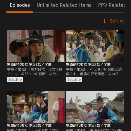
Episodes
Unlimited Related Items
PPV Related I
Sorting
猟奇的な彼女 第01話／字幕
猟奇的な彼女 第02話／字幕
字幕／第1話 ／朝鮮時代、王宮では
字幕／第2話 ／ヘミョンに変態と誤
チョン・ギジュンの謀略により、王
解され、無実の罪で牢屋に入れられ
妃ハン氏が内通の疑いをかけられ廃
たキョン・ウは、チュンプンと名乗
Subtitle
Subtitle
位に追い込まれる。まだ少女のヘミ
る謎の男にピンチを救われる。一方
ョンは生みの母を失うことに。そし
巷ではヘミョンが度々王宮を抜け出
て10年の時が経ち…清での留学を終
していることを非難した落とし文が
えた秀才キョン・ウが3年ぶりに帰
ばら撒かれ、カン従事官はヘミョン
国。友人達との祝いの席の帰り道、
を心配する。チョン・ギジュンの娘
キョン・ウは橋から落ちそうになっ
ダヨンと偶然再会したキョン・ウ。
た可憐な女性を助ける。
二人でお茶を楽しんでいたところ
に…。
猟奇的な彼女 第03話／字幕
猟奇的な彼女 第04話／字幕
字幕／第3話 ／元子の師匠に就任し
字幕／第4話 ／悪徳高利貸しから帳