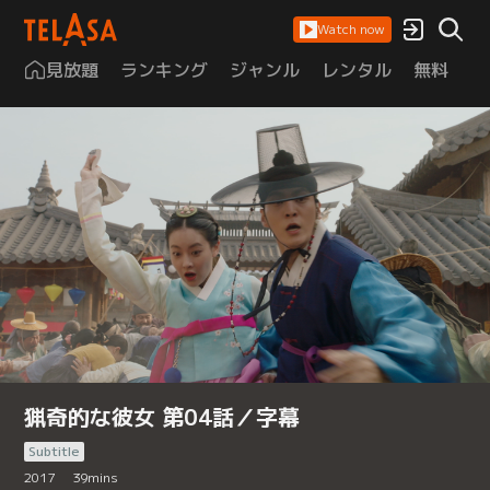
Watch now
見放題
ランキング
ジャンル
レンタル
無料
は
猟奇的な彼女 第04話／字幕
Subtitle
2017
39
mins