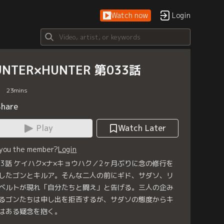
Watch now
Login
UNTER×HUNTER 第033話
23
mins
Share
Play
Watch Later
 you the member?
Login
33話 ケイハク×ナ×キョウハク／2ヶ月ぶりに念の修行を
したゴンとキルア。そんな二人の前にギド、サダソ、リ
ベルトが現れ「自分たちと闘え」と告げる。三人の企み
るゴンたちは申し出を拒否するが、サダソの態度からキ
はある疑念を抱く。