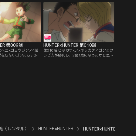
執念からなんとかついて
ていたが、後ろを走るレオリオとクラピカ
点をこえたところで目の前
の目の前では、ヒソカが受験者たちに囲ま
はサトツのペースも上が
れていた。
TER 第009話
HUNTER×HUNTER 第010話
ジン×ニ×ゴヨウジン／4試
第010話 ヒッカケ×ノ×キッカケ／ゴンとク
ばならないゴンたち。2試
ラピカが勝利し、2勝1敗になったかと思わ
火が先に消えると負けの
れたが、マジタニは気絶しているだけでク
だ。しかし、ゴンのロー
ラピカの勝負は決着がついていないと敵に
されていた--。続くクラ
主張される。とどめを刺さないクラピカに
のマジタニとデスマッチ
対して焦りから苛立ちを募らせるレオリ
負を受け入れたクラピカ
オ。5人の間に不穏な空気が流れ始め、時
背に幻影旅団の証である
間ばかりが過ぎていく…。
し…。
覧（レンタル）
HUNTER×HUNTER
HUNTER×HUNTER 第033