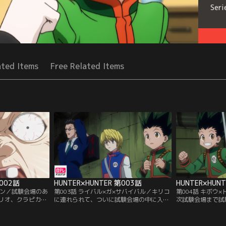
Seri
ated Items
Free Related Items
第002話
HUNTER×HUNTER 第003話
HUNTER×HUN
シケン／試験会場のあ
第003話 ライバル×ガ×サバイバル／キリコ
第004話 キボウ
リオ、クラピカの
に連れられて、ついに試験会場の中に入っ
次試験会場まで試
ス通り、試験会場
た3人。会場にはすでに多数の受験生たち
こと。ゴールの見
にあるスラム街に
がひしめいていた。試験のベテランだと語
名の脱落者が出始
老婆たちが待ち構
るトンパ、不気味な雰囲気をだすヒソカ、
に走るレオリオに