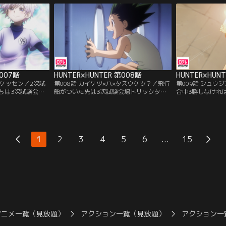
、答えられなけれ
おしゃべりな忍者のハンゾー、そしてスケ
が、ハンターへの
を出す。
ボーを手にした少年キルア。いよいよ1次
いく。80キロ地
試験が始まる。
には階段、さらに
り…。
第007話
HUNTER×HUNTER 第008話
HUNTER×HUN
×ケッセン／2次試
第008話 カイケツ×ハ×タスウケツ？／飛行
第009話 シュウ
ちは3次試験会場
船がついた先は3次試験会場トリックタワ
合中3勝しなけれ
っていた。飛行船
ーの屋上、制限時間72時間以内に地上に生
合目はローソクの
とキルア。二人は
きてたどりつけば合格。なんとかタワー内
勝負にゴンが挑ん
ロとゲーム対決を
に入ることができたゴン、キルア、クラピ
ソクには仕掛けが
も、ネテロが持っ
カ、レオリオ。しかし、それ以上は5人の
ピカは連続殺人犯
純なゲームなの
メンバーが揃わないと前へ進めないように
をすることに。勝
...
1
2
3
4
5
6
15
格をもらえるとい
なっていた。あと1人は誰が来るのか…。
だが、マジタニの
クモの刺青を発見
アニメ一覧（見放題）
アクション一覧（見放題）
アクション一