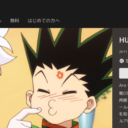
ル
無料
はじめての方へ
H
2011
Are
第0
再開
ール
を知
ルア