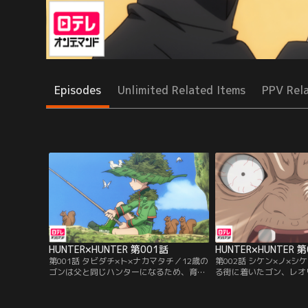
Episodes
Unlimited Related Items
PPV Rel
HUNTER×HUNTER 第001話
HUNTER×HUNTER 
第001話 タビダチ×ト×ナカマタチ／12歳の
第002話 シケン×ノ×
ゴンは父と同じハンターになるため、育て
る街に着いたゴン、レオ
の親であるミトさんとのある約束を果た
3人は、船長のアドバイ
し、ハンター試験の旅へと出た。試験会場
への近道を目指す。途中
へと向かう船で、ゴンは同じハンター志願
入ったところに、3人を