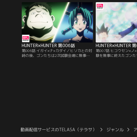
者のレオリオとクラピカに出会う。彼らは
えていた。老婆は3人へ
お互いを良く思わず、いざこざが始まって
ば試験に即失格のクイズ
しまい…。
HUNTER×HUNTER 第006話
HUNTER×HUNTER 
第006話 イガイ×ナ×カダイ／ヒソカとの対
第007話 ヒコウセン×ノ
峙の後、ゴンたちは2次試験会場に無事た
験を無事に終えたゴンた
どり着くことができた。2次試験を担当す
へ向かうため飛行船に乗
る試験官はメンチとブハラ。彼女たちが出
の中を探検していたゴン
す課題は、料理をつくることだった。美食
探検中にでくわしたネテ
ハンターのメンチを満足させる料理を作る
することになった。しか
ため奮闘する受験生たち。はたして、メン
ている球を奪うという単
チを満足させる料理は出てくるのか…。
に、勝てばハンターの資
う。
動画配信サービスのTELASA（テラサ）
ジャンル