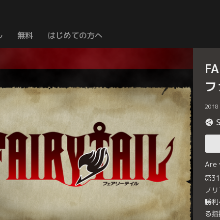
ル
無料
はじめての方へ
F
フ
2018
Are
第3
ノリ
勝利
る指