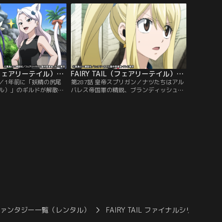
一戦を交えることになっ
たナツたちは、教団の悪行を止めるため、
襲い来る高位黒魔導士に
浄化作戦の決行地・マルバの街へ急行す
く応戦するナツ。しかし
る。敵は数千にもおよぶ黒魔導士だが、心
まったグレイが…。
に光を宿した妖精たちが今、鉄槌を下す！
FAIRY TAIL（フェアリーテイル）ファイナルシリーズ 第286話
FAIRY TAIL（フェアリーテイル）ファイナルシリーズ 第287話
掟／1年前に「妖精の尻尾
第287話 皇帝スプリガン／ナツたちはアル
ル）」のギルドが解散と
バレス帝国軍の精鋭、ブランディッシュ・
たナツたち。エルザの指
μの洗礼を受ける。島ひとつ消すほど強大
スターのマカロフを助け
な力を持つ彼女を前に、一行は戦慄する。
鋭で西の大陸・アラキタ
マカロフ救出への道は閉ざされたかのよう
その道中で諜報員と落ち
に思えたが、そこで彼らに手を貸してきた
ール島に立ち寄ろうとし
のは、思いもよらぬ者だった。一方その
そこには不穏な空気が漂
頃、アルバレスの首都では、皇帝スプリガ
。
ンが久々に帝国への帰還を果たしていた。
ファンタジー一覧（レンタル）
FAIRY TAIL ファイナルシリーズ