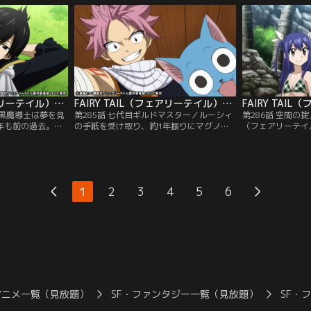
ターズのウェンデ
語った、ある恐るべき内容を彷彿とさせる
早々に教団幹部と
つき、奇襲をかけ
ものだった。それを確認するため、ナツは
てしまう。次々と
ったが、そこで彼
ルーシィを連れて剣咬の虎（セイバートゥ
一切ひるむことな
のは…。
ース）へと急ぐ。
そんな中、闇に染
FAIRY TAIL（フェアリーテイル）ファイナルシリーズ 第284話
FAIRY TAIL（フェアリーテイル）ファイナルシリーズ 第285話
な黒魔導士は夢を見
第285話 七代目ギルドマスター／ルーシィ
第286話 空間の
0年も前の過去。最
の手紙を受け取り、約1年振りにマグノリ
（フェアリーテイ
、それを認められ
アに集結した元・妖精の尻尾（フェアリー
なった真相を知っ
い領域に足をつけ
テイル）のメンバーたちは、ギルド復活を
揮の下、六代目マ
人が止めるのを聞
掲げ、倒壊した建物の再建を始める。一方
るために、少数精
た彼は、やがてア
で正式なギルドとして認めてもらうにはギ
シアへと向かう。
れて矛盾の呪いを
ルドマスターの存在が不可欠である。マカ
合うため、カラコ
1
2
3
4
5
6
た。
ロフ不在のフェアリーテイルで誰がギルド
た一行だったが、
をまとめるのか。
っていたのだった
アニメ一覧（見放題）
SF・ファンタジー一覧（見放題）
SF・