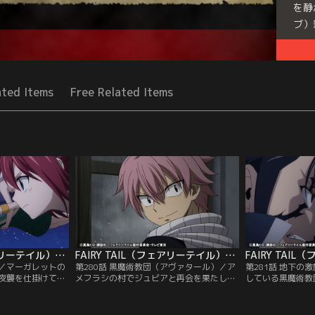
を静
ブ）
Seri
ated Items
Free Related Items
FAIRY TAIL（フェアリーテイル）ファイナルシリーズ 第279話
FAIRY TAIL（フェアリーテイル）ファイナルシリーズ 第280話
ら／マーガレットの
第280話 黒魔術教団（アヴァタール）／ア
第281話 地下の
夜襲を仕掛けてき
メフラシの村でジュビアと再会を果たした
している黒魔術教
鰭（オロチノフィ
ナツたちは、消息を絶ったグレイの話を聞
レイの消息を追う
が街に侵入してき
かされる。失踪する直前のグレイの様子
たナツ、ルーシィ
敵の本隊を叩くた
は、一年前に未来から来たローグがナツに
力を借りて敵地へ