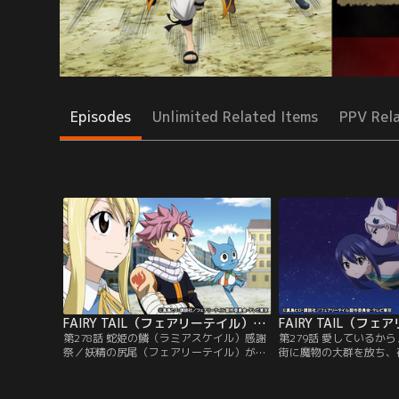
Episodes
Unlimited Related Items
PPV Rel
FAIRY TAIL（フェアリーテイル）ファイナルシリーズ 第278話
第278話 蛇姫の鱗（ラミアスケイル）感謝
第279話 愛しているか
祭／妖精の尻尾（フェアリーテイル）が解
街に魔物の大群を放ち、
散してから一年後の大魔闘演武で、ルーシ
た魔導士ギルド・蛇鬼の
ィと再会を果たしたナツとハッピー。三人
ン）。リオンやルーシィ
はフェアリーテイル再建を掲げて仲間探し
た魔物を退治する一方、