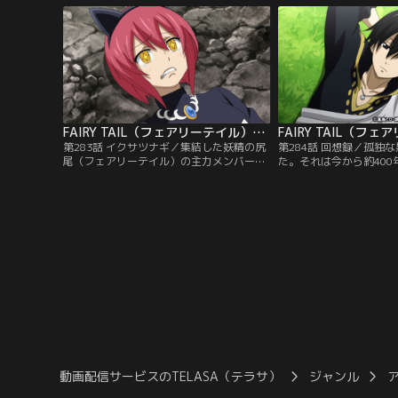
の旅に出る。ルーシィの案内によって訪れ
めに空を駆ける天空シス
たマーガレットの街では、蛇姫の鱗（ラミ
ィとシェリア。敵の隙を
アスケイル）が感謝祭を催していた。そこ
ることに成功した二人だ
で見たかつての仲間の変わりように…。
女たちを待ち構えていた
FAIRY TAIL（フェアリーテイル）ファイナルシリーズ 第283話
第283話 イクサツナギ／集結した妖精の尻
第284話 回想録／孤独
尾（フェアリーテイル）の主力メンバー
た。それは今から約40
が、黒魔術教団（アヴァタール）を追い詰
愛の家族を失った少年が
める。しかし神官アーロックは、「浄化作
ずに踏み出してはいけな
戦」を遂行すべく、人智を超える存在・ヤ
てしまう話。まわりの大
クマ十八闘神の一人、『イクサツナギ』を
かずに禁断の研究を続け
召喚する。仲間を軽んじるアーロックに怒
ンクセラム神の怒りに触
り心頭のナツは、巨大な闘神を止めるべく
かけられてしまうのだっ
立ち向かうのだった。
動画配信サービスのTELASA（テラサ）
ジャンル