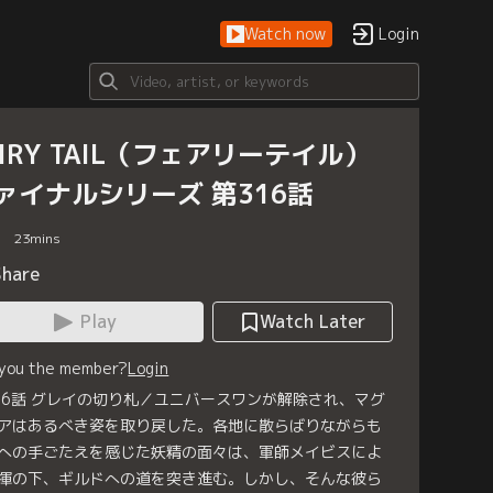
Watch now
Login
AIRY TAIL（フェアリーテイル）
ァイナルシリーズ 第316話
23
mins
Share
Play
Watch Later
 you the member?
Login
16話 グレイの切り札／ユニバースワンが解除され、マグ
アはあるべき姿を取り戻した。各地に散らばりながらも
への手ごたえを感じた妖精の面々は、軍師メイビスによ
揮の下、ギルドへの道を突き進む。しかし、そんな彼ら