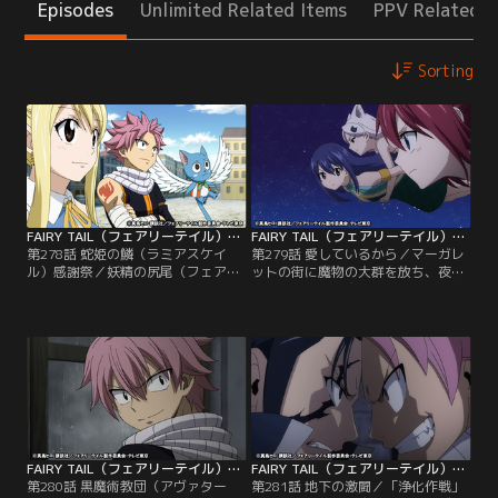
Episodes
Unlimited Related Items
PPV Related I
Sorting
FAIRY TAIL（フェアリーテイル）ファイナルシリーズ 第278話
FAIRY TAIL（フェアリーテイル）ファイナルシリーズ 第279話
第278話 蛇姫の鱗（ラミアスケイ
第279話 愛しているから／マーガレ
ル）感謝祭／妖精の尻尾（フェアリ
ットの街に魔物の大群を放ち、夜襲
ーテイル）が解散してから一年後の
を仕掛けてきた魔導士ギルド・蛇鬼
大魔闘演武で、ルーシィと再会を果
の鰭（オロチノフィン）。リオンや
たしたナツとハッピー。三人はフェ
ルーシィが街に侵入してきた魔物を
アリーテイル再建を掲げて仲間探し
退治する一方、敵の本隊を叩くため
の旅に出る。ルーシィの案内によっ
に空を駆ける天空シスターズのウェ
て訪れたマーガレットの街では、蛇
ンディとシェリア。敵の隙をつき、
姫の鱗（ラミアスケイル）が感謝祭
奇襲をかけることに成功した二人だ
を催していた。そこで見たかつての
ったが、そこで彼女たちを待ち構え
仲間の変わりように…。
ていたのは…。
FAIRY TAIL（フェアリーテイル）ファイナルシリーズ 第280話
FAIRY TAIL（フェアリーテイル）ファイナルシリーズ 第281話
第280話 黒魔術教団（アヴァター
第281話 地下の激闘／「浄化作戦」