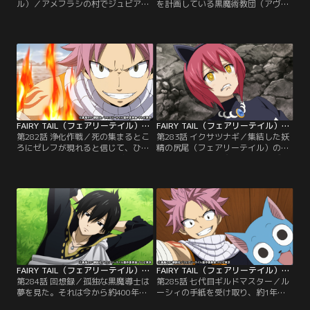
ル）／アメフラシの村でジュビアと
を計画している黒魔術教団（アヴァ
再会を果たしたナツたちは、消息を
タール）。グレイの消息を追う中
絶ったグレイの話を聞かされる。失
で、その本部を見つけたナツ、ルー
踪する直前のグレイの様子は、一年
シィ、ハッピーは、バルゴの力を借
前に未来から来たローグがナツに語
りて敵地への潜入を試みるものの、
った、ある恐るべき内容を彷彿とさ
早々に教団幹部と一戦を交えること
せるものだった。それを確認するた
になってしまう。次々と襲い来る高
め、ナツはルーシィを連れて剣咬の
位黒魔導士に一切ひるむことなく応
虎（セイバートゥース）へと急ぐ。
戦するナツ。しかしそんな中、闇に
染まったグレイが…。
FAIRY TAIL（フェアリーテイル）ファイナルシリーズ 第282話
FAIRY TAIL（フェアリーテイル）ファイナルシリーズ 第283話
第282話 浄化作戦／死の集まるとこ
第283話 イクサツナギ／集結した妖
ろにゼレフが現れると信じて、ひと
精の尻尾（フェアリーテイル）の主
つの街をまるまる生贄に捧げようと
力メンバーが、黒魔術教団（アヴァ
企てている黒魔術教団（アヴァター
タール）を追い詰める。しかし神官
ル）。グレイを通じ、水面下で動い
アーロックは、「浄化作戦」を遂行
ていたエルザから真相を知らされた
すべく、人智を超える存在・ヤクマ
ナツたちは、教団の悪行を止めるた
十八闘神の一人、『イクサツナギ』
め、浄化作戦の決行地・マルバの街
を召喚する。仲間を軽んじるアーロ
へ急行する。敵は数千にもおよぶ黒
ックに怒り心頭のナツは、巨大な闘
魔導士だが、心に光を宿した妖精た
神を止めるべく立ち向かうのだっ
ちが今、鉄槌を下す！
た。
FAIRY TAIL（フェアリーテイル）ファイナルシリーズ 第284話
FAIRY TAIL（フェアリーテイル）ファイナルシリーズ 第285話
第284話 回想録／孤独な黒魔導士は
第285話 七代目ギルドマスター／ル
夢を見た。それは今から約400年も
ーシィの手紙を受け取り、約1年振
前の過去。最愛の家族を失った少年
りにマグノリアに集結した元・妖精