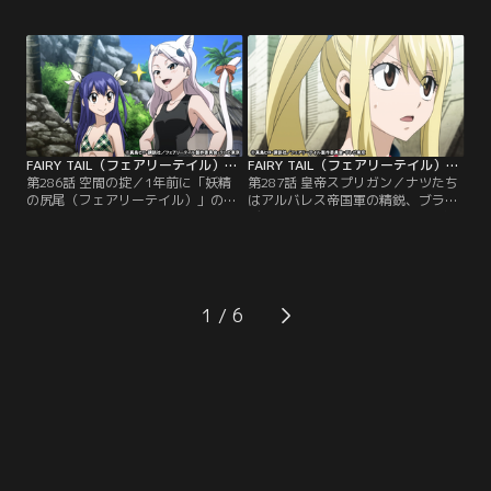
が、それを認められずに踏み出して
の尻尾（フェアリーテイル）のメン
はいけない領域に足をつけてしまう
バーたちは、ギルド復活を掲げ、倒
話。まわりの大人が止めるのを聞か
壊した建物の再建を始める。一方で
ずに禁断の研究を続けた彼は、やが
正式なギルドとして認めてもらうに
てアンクセラム神の怒りに触れて矛
はギルドマスターの存在が不可欠で
盾の呪いをかけられてしまうのだっ
ある。マカロフ不在のフェアリーテ
た。
イルで誰がギルドをまとめるのか。
FAIRY TAIL（フェアリーテイル）ファイナルシリーズ 第286話
FAIRY TAIL（フェアリーテイル）ファイナルシリーズ 第287話
第286話 空間の掟／1年前に「妖精
第287話 皇帝スプリガン／ナツたち
の尻尾（フェアリーテイル）」のギ
はアルバレス帝国軍の精鋭、ブラン
ルドが解散となった真相を知ったナ
ディッシュ・μの洗礼を受ける。島
ツたち。エルザの指揮の下、六代目
ひとつ消すほど強大な力を持つ彼女
マスターのマカロフを助けるため
を前に、一行は戦慄する。マカロフ
に、少数精鋭で西の大陸・アラキタ
救出への道は閉ざされたかのように
シアへと向かう。その道中で諜報員
思えたが、そこで彼らに手を貸して
と落ち合うため、カラコール島に立
きたのは、思いもよらぬ者だった。
1
ち寄ろうとした一行だったが、そこ
一方その頃、アルバレスの首都で
には不穏な空気が漂っていたのだっ
は、皇帝スプリガンが久々に帝国へ
た。
の帰還を果たしていた。