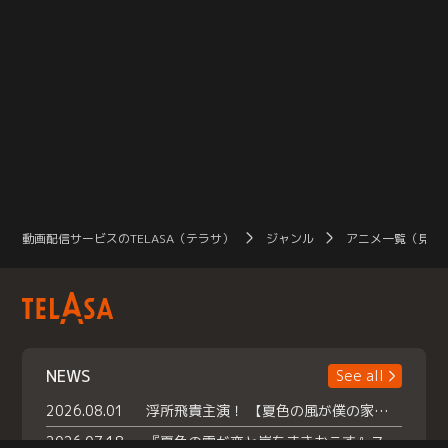
動画配信サービスのTELASA（テラサ）
ジャンル
アニメ一覧（見放
NEWS
See all
2026.08.01
浮所飛貴主演！ 【夏色の風が僕の家にやってきた】 本日よりテラサで独占配信スタート！
2026.07.18
『夏色の雲が恋と嵐をまきおこす』スペシャルメイキング 【Part1】2026年７月18日（土）23時30分～配信スタート！話題のシーンの裏側を大公開！豪華キャスト大集合！ 『武宮家 真夏の家族会議』開催！