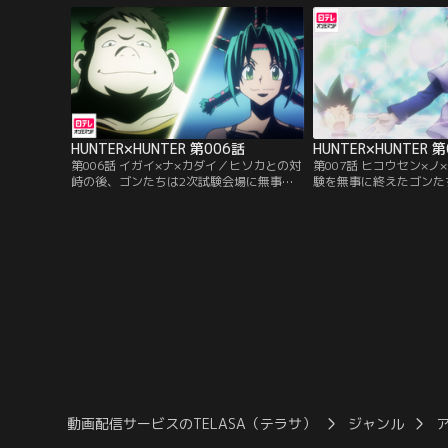
者のレオリオとクラピカに出会う。彼らは
えていた。老婆は3人へ
お互いを良く思わず、いざこざが始まって
ば試験に即失格のクイズ
しまい…。
HUNTER×HUNTER 第006話
HUNTER×HUNTER 
第006話 イガイ×ナ×カダイ／ヒソカとの対
第007話 ヒコウセン×ノ
峙の後、ゴンたちは2次試験会場に無事た
験を無事に終えたゴンた
どり着くことができた。2次試験を担当す
へ向かうため飛行船に乗
る試験官はメンチとブハラ。彼女たちが出
の中を探検していたゴン
す課題は、料理をつくることだった。美食
探検中にでくわしたネテ
ハンターのメンチを満足させる料理を作る
することになった。しか
ため奮闘する受験生たち。はたして、メン
ている球を奪うという単
チを満足させる料理は出てくるのか…。
に、勝てばハンターの資
う。
動画配信サービスのTELASA（テラサ）
ジャンル