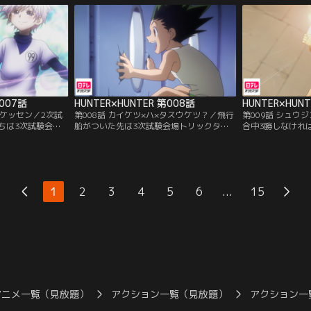
、答えられなけれ
おしゃべりな忍者のハンゾー、そしてスケ
が、ハンターへの
を出す。
ボーを手にした少年キルア。いよいよ1次
いく。80キロ地
試験が始まる。
には階段、さらに
り…。
第007話
HUNTER×HUNTER 第008話
HUNTER×HUN
×ケッセン／2次試
第008話 カイケツ×ハ×タスウケツ？／飛行
第009話 シュウ
ちは3次試験会場
船がついた先は3次試験会場トリックタワ
合中3勝しなけれ
っていた。飛行船
ーの屋上、制限時間72時間以内に地上に生
合目はローソクの
とキルア。二人は
きてたどりつけば合格。なんとかタワー内
勝負にゴンが挑ん
ロとゲーム対決を
に入ることができたゴン、キルア、クラピ
ソクには仕掛けが
も、ネテロが持っ
カ、レオリオ。しかし、それ以上は5人の
ピカは連続殺人犯
純なゲームなの
メンバーが揃わないと前へ進めないように
をすることに。勝
...
1
2
3
4
5
6
15
格をもらえるとい
なっていた。あと1人は誰が来るのか…。
だが、マジタニの
クモの刺青を発見
アニメ一覧（見放題）
アクション一覧（見放題）
アクション一