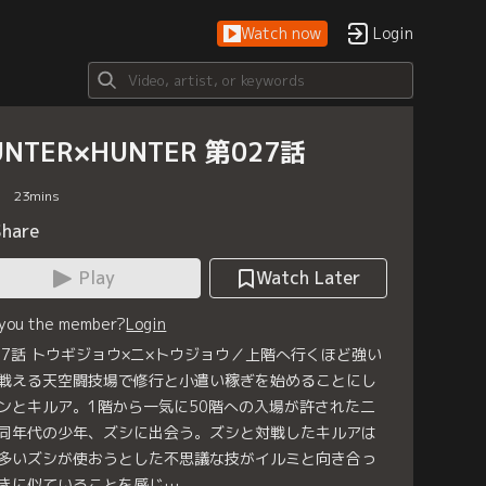
Watch now
Login
UNTER×HUNTER 第027話
23
mins
Share
Play
Watch Later
 you the member?
Login
27話 トウギジョウ×ニ×トウジョウ／上階へ行くほど強い
戦える天空闘技場で修行と小遣い稼ぎを始めることにし
ンとキルア。1階から一気に50階への入場が許された二
同年代の少年、ズシに出会う。ズシと対戦したキルアは
多いズシが使おうとした不思議な技がイルミと向き合っ
きに似ていることを感じ…。