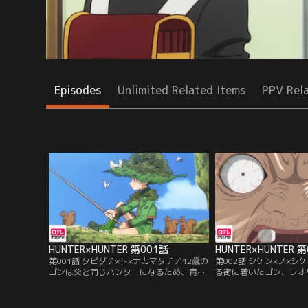
Episodes
Unlimited Related Items
PPV Rel
HUNTER×HUNTER 第001話
HUNTER×HUNTER 
第001話 タビダチ×ト×ナカマタチ／12歳の
第002話 シケン×ノ×
ゴンは父と同じハンターになるため、育て
る街に着いたゴン、レオ
の親であるミトさんとのある約束を果た
3人は、船長のアドバイ
し、ハンター試験の旅へと出た。試験会場
への近道を目指す。途中
へと向かう船で、ゴンは同じハンター志願
入ったところに、3人を