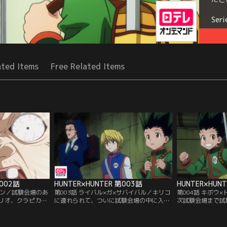
Seri
ated Items
Free Related Items
第002話
HUNTER×HUNTER 第003話
HUNTER×HUN
シケン／試験会場のあ
第003話 ライバル×ガ×サバイバル／キリコ
第004話 キボウ
リオ、クラピカの
に連れられて、ついに試験会場の中に入っ
次試験会場まで試
ス通り、試験会場
た3人。会場にはすでに多数の受験生たち
こと。ゴールの見
にあるスラム街に
がひしめいていた。試験のベテランだと語
名の脱落者が出始
老婆たちが待ち構
るトンパ、不気味な雰囲気をだすヒソカ、
に走るレオリオに