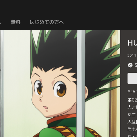
ル
無料
はじめての方へ
H
2011
Are
第0
人と
たゴ
人は
隙も
たと