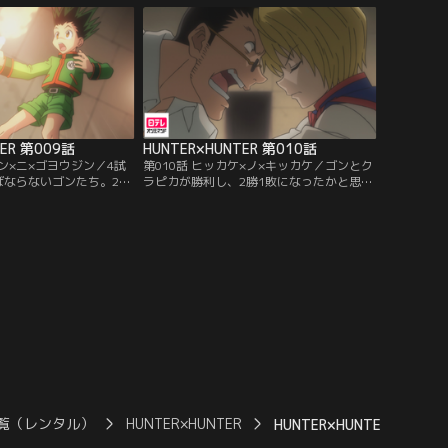
執念からなんとかついて
ていたが、後ろを走るレオリオとクラピカ
点をこえたところで目の前
の目の前では、ヒソカが受験者たちに囲ま
はサトツのペースも上が
れていた。
TER 第009話
HUNTER×HUNTER 第010話
ジン×ニ×ゴヨウジン／4試
第010話 ヒッカケ×ノ×キッカケ／ゴンとク
ばならないゴンたち。2試
ラピカが勝利し、2勝1敗になったかと思わ
火が先に消えると負けの
れたが、マジタニは気絶しているだけでク
だ。しかし、ゴンのロー
ラピカの勝負は決着がついていないと敵に
されていた--。続くクラ
主張される。とどめを刺さないクラピカに
のマジタニとデスマッチ
対して焦りから苛立ちを募らせるレオリ
負を受け入れたクラピカ
オ。5人の間に不穏な空気が流れ始め、時
背に幻影旅団の証である
間ばかりが過ぎていく…。
し…。
覧（レンタル）
HUNTER×HUNTER
HUNTER×HUNTER 第027