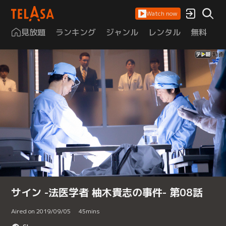
Watch now
見放題
ランキング
ジャンル
レンタル
無料
は
サイン -法医学者 柚木貴志の事件- 第08話
Aired on 2019/09/05
45
mins