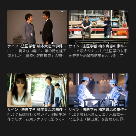
木貴志（大森南朋）は新人の中園景
が解剖結果をねつ造した--そんな不
（飯豊まりえ）が担当する司法解剖
穏かつ執拗な書き込みが「日本法医
に立ち会うことに。その裏で、伊達
学研究院」のホームページで見つか
は副院長の橘祐輔（淵上泰史）を呼
った。ひどく狼狽した院長・伊達明
び出し、警視庁組織犯罪対策四課か
義（仲村トオル）は前院長・兵藤邦
ら託された射殺体の解剖を依頼す
昭（西田敏行）に連絡。報告を受け
る。
た兵藤も動揺を隠せず…。
サイン -法医学者 柚木貴志の事件- 第05話
サイン -法医学者 柚木貴志の事件- 第06話
FILE 5 見えない毒／25年の時を経て
FILE 6 殺人シナリオ／法医学の未来
浮上した「慶徳小笠原病院」の現院
を守るため解剖結果をねつ造してし
長・小笠原達三（篠井英介）による
まった柚木貴志（大森南朋）は自責
医療ミス疑惑および、「日本法医学
の念にかられ、「日本法医学研究
研究院」の元院長・兵藤邦昭（西田
院」を辞職。その矢先、女性会社員
敏行）の解剖結果ねつ造疑惑。さら
が何者かに金槌で頭を殴られ死亡す
にここに来て「慶徳小笠原病院」の
る事件が起こった。しかも、遺体を
医師2人が同時期に遂げた不審な
調べた新人解剖医・中園景（飯豊ま
死、そして兵藤の突然すぎる自
りえ）は、首元に残された「20P」
殺…。
という文字を見てがく然とする。
サイン -法医学者 柚木貴志の事件- 第07話
サイン -法医学者 柚木貴志の事件- 第08話
FILE 7 私は殺してない／元同級生が
FILE 8 真犯人はここに／人気歌手・
作ったゲーム用シナリオに沿って、
北見永士（横山涼）を毒殺した罪で
女性ターゲットを金槌で襲う非情か
服役するも不審死を遂げた宮島清花
つ不気味な連続殺人事件--。3年前に
（柳美稀）、そして実際に永士の飲
新人解剖医・中園景（飯豊まりえ）
み物に青酸カリを入れた所属事務所