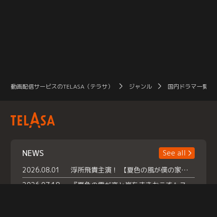
動画配信サービスのTELASA（テラサ）
ジャンル
国内ドラマ一覧（
NEWS
See all
2026.08.01
浮所飛貴主演！ 【夏色の風が僕の家にやってきた】 本日よりテラサで独占配信スタート！
2026.07.18
『夏色の雲が恋と嵐をまきおこす』スペシャルメイキング 【Part1】2026年７月18日（土）23時30分～配信スタート！話題のシーンの裏側を大公開！豪華キャスト大集合！ 『武宮家 真夏の家族会議』開催！
2026.07.15
救命医・遥（今田）の《心揺さぶる過去》や、 麻酔科医・権野（船越英一郎）の《謎多きプライベート》など… 《知られざるエピソード》を独占配信！