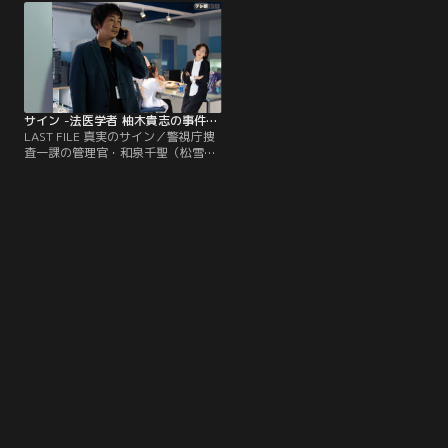
の妹・優（黒崎レイナ）も襲われ
社長・会田幹彦（猪野学）。2人と
た、あの事件のシナリオには続きが
共謀した主犯は次期総裁候補・島崎
あることが判明した。そこには、と
藤一郎（小木茂光）の娘・島崎楓
ある公園で「幸せそうな5組のカッ
（森川葵）であり、彼女こそが北見
プルに復讐せよ」との指令が…！
を窒息死させてとどめを刺したに違
いない--。
サイン -法医学者 柚木貴志の事件- 第09話（最終話）
LAST FILE 真実のサイン／警視庁捜
査一課の管理官・和泉千聖（松雪泰
子）とその部下・高橋紀理人（高杉
真宙）は、次期総裁候補の娘・島崎
楓（森川葵）が国民的人気歌手・北
見永士（横山涼）を窒息死させるた
めに使ったと思われる“青いぬいぐ
るみ”を押収。