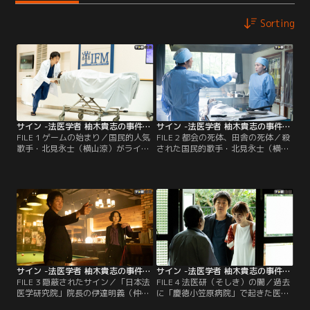
Sorting
サイン -法医学者 柚木貴志の事件- 第01話
サイン -法医学者 柚木貴志の事件- 第02話
FILE 1 ゲームの始まり／国民的人気
FILE 2 都会の死体、田舎の死体／殺
歌手・北見永士（横山涼）がライブ
された国民的歌手・北見永士（横山
会場の控室で死んでいるのが発見さ
涼）の司法解剖をめぐる騒動を受
れた！だが、事件現場からは指紋も
け、国立大学の法医学教授だった伊
ろくに採れず、北見の遺体が唯一の
達明義（仲村トオル）が「日本法医
証拠と言っても過言ではない状
学研究院」の新院長に就任。北見の
況…。そこで、警視庁捜査一課の管
死因について、伊達の解剖結果とは
理官・和泉千聖（松雪泰子）は遺体
異なる“窒息死”を主張した解剖医・
をすぐさま、死因究明に特化した国
柚木貴志（大森南朋）は、埼玉中央
家機関「日本法医学研究院」へ搬送
医科大学に飛ばされてしまった。あ
するよう指示を出す。
れから1カ月--。
サイン -法医学者 柚木貴志の事件- 第03話
サイン -法医学者 柚木貴志の事件- 第04話
FILE 3 隠蔽されたサイン／「日本法
FILE 4 法医研（そしき）の闇／過去
医学研究院」院長の伊達明義（仲村
に「慶徳小笠原病院」で起きた医療
トオル）直々の指名で、解剖医・柚
ミス事件で、「日本法医学研究院」