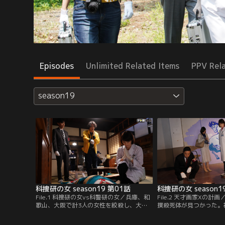
Episodes
Unlimited Related Items
PPV Rel
season19
科捜研の女 season19 第01話
科捜研の女 season1
File.1 科捜研の女vs科警研の女／兵庫、和
File.2 天才画家Xの
歌山、大阪で計3人の女性を絞殺し、大阪
撲殺死体が見つかった。
府警に逮捕されたものの、弁護士との接見
絵の具が付着していたほ
中に逃走した容疑者・荒木田修（ドランク
描き終えたばかりと思わ