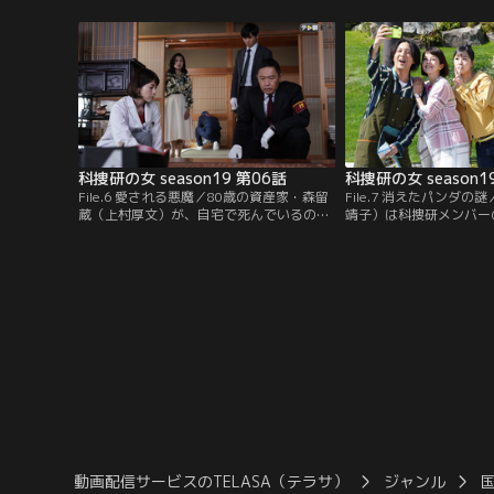
ドラゴン 鈴木拓）の姿が、京都駅の防犯カ
絵が残されていた--。
メラで発見された。京都府警にも捜査協力
子）たち科捜研メンバー
が命じられ、榊マリコ（沢口靖子）ら科捜
ると、その廃工場で知人
研でも防犯カメラ映像の分析を開始する。
いたという女性が現れた
科捜研の女 season19 第06話
科捜研の女 season1
File.6 愛される悪魔／80歳の資産家・森留
File.7 消えたパンダ
蔵（上村厚文）が、自宅で死んでいるのが
靖子）は科捜研メンバー
見つかった。臨場した榊マリコ（沢口靖
ひかる）、橋口呂太（渡
子）は、病死と決めつける40歳年下の妻・
って和歌山へ。ところが
聡美（鶴田真由）に疑念を抱く。実は、聡
テーマパークを訪れた際
美は過去3回、資産家の高齢男性と結婚
旅行中の小学生・笠倉桃
し、いずれの夫も不審死を遂げた疑惑の女
のリュックを奪おうとす
だった。
動画配信サービスのTELASA（テラサ）
ジャンル