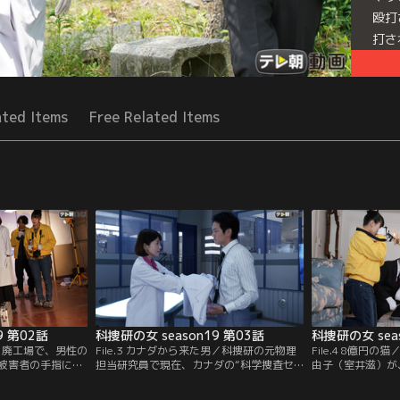
殴打
打さ
場所
Seri
ated Items
Free Related Items
9 第02話
科捜研の女 season19 第03話
科捜研の女 sea
計画／廃工場で、男性の
File.3 カナダから来た男／科捜研の元物理
File.4 8億円
被害者の手指には
担当研究員で現在、カナダの“科学捜査セ
由子（室井滋）が
か、現場の壁には
ンター”で働く相馬涼（長田成哉）から突
て殺害された。由
れる、見事な馬の
然、京都に行くから科捜研に立ち寄る、と
2カ月前から入院