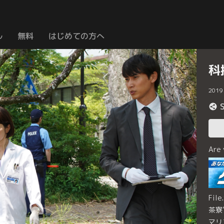
ル
無料
はじめての方へ
科
2019
Are
Fi
茶寮
マリ