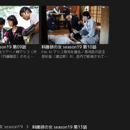
ていたようだ。臨場した
被害者を薬で眠らせた上で、倉庫に火を放
子）らは、部屋にうずく
ったようだった。また、現場の近くで古い
愛猫“ももちゃん”を発
モノクロ写真が落ちているのが見つかっ
た。そこには、日本人の青年2人とセーラ
ー服の日本人少女が写っていた…。
son19 第09話
科捜研の女 season19 第10話
弾観光ツアー／榊マリコ（沢
File.10 マリコ寿司を握る／寿司店の店主・
（内藤剛志）のもと
若杉登（渡辺哲）が、店内で絞殺されてい
進センター”の園崎乙弥
るのが見つかった。若杉は寿司に強いこだ
相談が舞い込んだ。園崎
わりを持つ頑固な職人として知られてお
を訪れた観光客たちに、
り、彼の店は予約1年待ちという人気店だ
させる“音”を専用アプリ
った。カウンターには、数貫、食べた形跡
“京都観光サウンドAR”と
のある江戸前寿司の盛り合わせが残されて
を進めていたのだが…。
いた。また、店内のゴミ箱から、4人の男
の名前の上に…。
season19
科捜研の女 season19 第13話