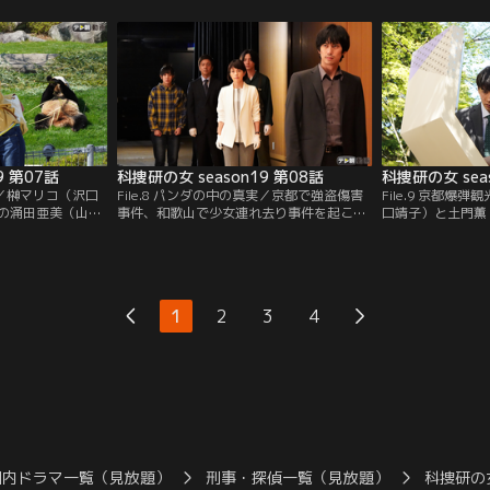
榊マリコ（沢口靖
いう連絡が入った。ところが、相馬が顔を
昼から一時帰宅し
が現場を調べてい
出す予定の日、射殺死体が発見され、榊マ
榊マリコ（沢口靖
と会う約束をして
リコ（沢口靖子）たちは慌ただしく現場へ
まっていた由子の
。
向かうことに…。
見。
9 第07話
科捜研の女 season19 第08話
科捜研の女 sea
の謎／榊マリコ（沢口
File.8 パンダの中の真実／京都で強盗傷害
File.9 京都爆
の涌田亜美（山本
事件、和歌山で少女連れ去り事件を起こし
口靖子）と土門薫
部秀）と休暇を取
て逃走していた容疑者・新浜陽一（小柳
に、“京都観光促
、パンダで人気の
友）が、刺殺体となって発見された。新浜
（松田悟志）から
、不審な男が家族
は少女のリュックの中に隠した“大切なも
らは、京都の名所
香（小南希良梨）
の”を取り戻すため、逮捕される危険を冒
京都らしさを感じ
る場面に遭遇！
してまで彼女を連れ回したに違いない--。
で体験してもらう
1
2
3
4
榊マリコ（沢口靖子）たちはそうにらんで
いうプロジェクト
いたが…。
国内ドラマ一覧（見放題）
刑事・探偵一覧（見放題）
科捜研の女 