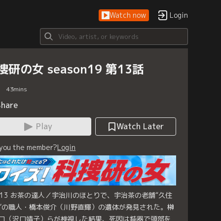
Watch now
Login
捜研の女 season19 第13話
43
mins
Share
Play
Watch Later
 you the member?
Login
le.13 お茶の達人／宇治川のほとりで、宇治茶の老舗“久住
”の職人・橋本俊介（川野直輝）の遺体が発見された。榊
コ（沢口靖子）らが検視した結果、死因は鈍器で頭部を