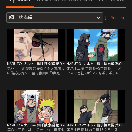
綱手捜索編
Sorting
NARUTO-ナルト- 綱手捜索編 第081話
NARUTO-ナルト- 綱手捜索編 第082話
第八十一話 朝霧の帰郷／木ノ葉崩し
第八十二話 写輪眼VS写輪眼！！／
の傷跡は深く、里は復興の作業を急
アスマと紅のピンチをギリギリのと
いでいた。ちょうどその頃、里に見
ころで救ったカカシだが、これまで
慣れぬ二つの人影が。かつて里を抜
戦いを見守っていたイタチがついに
けたサスケの兄、うちはイタチと手
戦闘に参加。カカシとイタチ、写輪
配書Sランクの重罪人、干柿鬼鮫
眼を持つ者同士の戦いが始まった。
だ。そのただならぬ気配に気づいた
高度な術の応酬が続く中、写輪眼の
アスマと紅は、いち早く二人の元に
真の継承者であるイタチが、最強と
向かう…。【提供：バンダイチャン
恐れられてきたうちは一族の本当の
ネル】
力を発動させる…。【提供：バンダ
イチャンネル】
NARUTO-ナルト- 綱手捜索編 第083話
NARUTO-ナルト- 綱手捜索編 第084話
第八十三話 おお、のォーっ！自来也
第八十四話 唸れ千鳥 吠えろサス