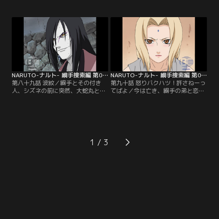
ている術は、あの四代目火影が遺し
ルをチャクラで破裂させるという第
た忍術であり、「天才」といわれた
二段階に行きづまる。「手の平に書
四代目でも習得に数年を要したとい
いた点に意識を集中すれば、思わぬ
う。第一段階はチャクラの流れで水
力を引き出すことができるものだ」
風船を割ること。一見、簡単そうに
という自来也のアドバイスにも相変
見える修業だが、はたしてナルトは
わらず成果は上がらない。そんな
クリアすることができるのか…！？
中、ナルトは忍者学校での出来事を
【提供：バンダイチャンネル】
思い出す…。【提供：バンダイチャ
ンネル】
NARUTO-ナルト- 綱手捜索編 第089話
NARUTO-ナルト- 綱手捜索編 第090話
第八十九話 波紋／綱手とその付き
第九十話 怒りバクハツ！許さねーっ
人、シズネの前に突然、大蛇丸とカ
てばよ／今は亡き、綱手の弟と恋人
ブトが現れた。三代目火影の封印術
を禁術で生き返らせてやるという大
によって負傷した大蛇丸の腕を治療
蛇丸。だが腕が治った場合、大蛇丸
させようというのだ。里を裏切り、
はただちに木ノ葉崩しを再開すると
恩師を亡き者にした大蛇丸に敵意も
いう。綱手は木ノ葉の里への思い
露に断る綱手だが、大蛇丸は綱手の
と、失った最愛の弟と恋人をとりも
悲しい過去を利用した卑怯な取引条
どせるという誘惑の間で揺れ動く。
1
件を用意していた…。【提供：バン
そんな中、ようやく綱手と出会えた
ダイチャンネル】
自来也は、彼女に五代目火影就任を
要請する…。【提供：バンダイチャ
ンネル】