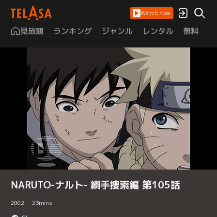
Watch now
見放題
ランキング
ジャンル
レンタル
無料
は
NARUTO-ナルト- 綱手捜索編 第105話
2002
23
mins