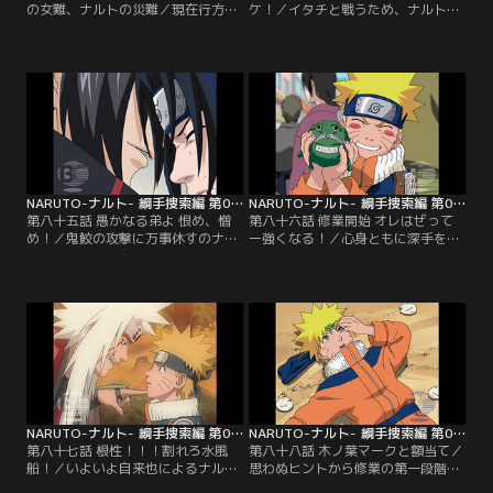
の女難、ナルトの災難／現在行方不
ケ！／イタチと戦うため、ナルトた
明の「伝説の三忍」の一人、綱手捜
ちがいるという宿場町へとひた走る
索のため、ナルトと旅に出た自来
サスケ。その脳裏に忌まわしい過去
也。彼はこの旅で、謎の組織“暁”か
が蘇る。かつてはサスケの自慢の兄
らナルトを守りながら、自分の弟子
だったイタチ。しかしある夜、たっ
として修業をつませようと考えてい
た一人で木ノ葉の名門と言われたう
た。一方、カカシを訪ねたサスケ
ちは一族を滅ぼしてしまう。弟のサ
は、そこでイタチ出現の事実を知
スケだけを残して…。【提供：バン
る…。【提供：バンダイチャンネ
ダイチャンネル】
ル】
NARUTO-ナルト- 綱手捜索編 第085話
NARUTO-ナルト- 綱手捜索編 第086話
第八十五話 愚かなる弟よ 恨め、憎
第八十六話 修業開始 オレはぜって
め！／鬼鮫の攻撃に万事休すのナル
ー強くなる！／心身ともに深手を負
トは、間一髪、自来也に救われる。
い、ガイによって木ノ葉に送り返さ
イタチたちはナルトの中に封印され
れるサスケ。医療忍術のスペシャリ
ている九尾の妖狐の力を狙ってい
ストである綱手がいれば、サスケ
た。イタチと鬼鮫の前に立ちはだか
を、そして、同じくこん睡状態のカ
る自来也。しかしイタチとの戦いで
カシを救える…。自来也とナルトは
傷つき倒れていたサスケが立ち上が
綱手の手がかりを求めて歓楽街へと
り、再び兄に挑みかかる…。【提
向かう。そこでチンピラたちに因縁
供：バンダイチャンネル】
をつけられる二人だが、自来也が新
たな秘術を見せる…。【提供：バン
ダイチャンネル】
NARUTO-ナルト- 綱手捜索編 第087話
NARUTO-ナルト- 綱手捜索編 第088話
第八十七話 根性！！！割れろ水風
第八十八話 木ノ葉マークと額当て／
船！／いよいよ自来也によるナルト
思わぬヒントから修業の第一段階を
の修業が始まった。習得しようとし
クリアしたナルト。だが、ゴムボー