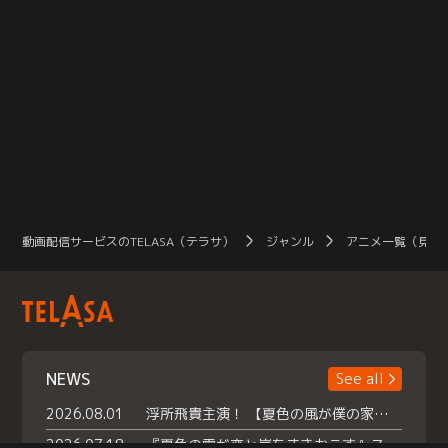
動画配信サービスのTELASA（テラサ）
ジャンル
アニメ一覧（見放
NEWS
See all
2026.08.01
浮所飛貴主演！ 【夏色の風が僕の家にやってきた】 本日よりテラサで独占配信スタート！
2026.07.18
『夏色の雲が恋と嵐をまきおこす』スペシャルメイキング 【Part1】2026年７月18日（土）23時30分～配信スタート！話題のシーンの裏側を大公開！豪華キャスト大集合！ 『武宮家 真夏の家族会議』開催！