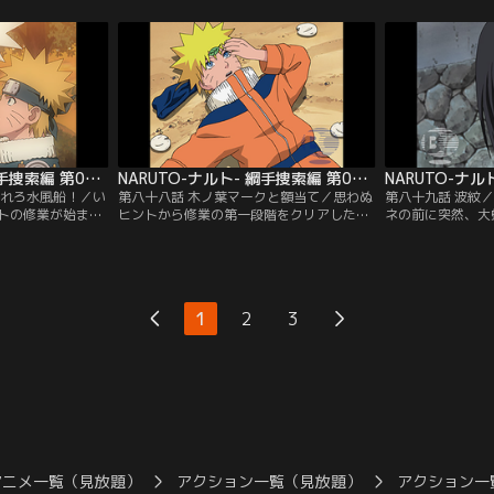
の戦いが始まっ
織“暁”からナルトを守りながら、自分の弟
慢の兄だったイタ
く中、写輪眼の真
子として修業をつませようと考えていた。
た一人で木ノ葉の
、最強と恐れられ
一方、カカシを訪ねたサスケは、そこでイ
族を滅ぼしてしま
の力を発動させ
タチ出現の事実を知る…。【提供：バンダ
して…。【提供：
チャンネル】
イチャンネル】
NARUTO-ナルト- 綱手捜索編 第087話
NARUTO-ナルト- 綱手捜索編 第088話
割れろ水風船！／い
第八十八話 木ノ葉マークと額当て／思わぬ
第八十九話 波紋
トの修業が始まっ
ヒントから修業の第一段階をクリアしたナ
ネの前に突然、大
る術は、あの四代
ルト。だが、ゴムボールをチャクラで破裂
三代目火影の封印
り、「天才」とい
させるという第二段階に行きづまる。「手
丸の腕を治療させ
数年を要したとい
の平に書いた点に意識を集中すれば、思わ
切り、恩師を亡き
の流れで水風船を
ぬ力を引き出すことができるものだ」とい
露に断る綱手だが
うに見える修業だ
う自来也のアドバイスにも相変わらず成果
過去を利用した卑
1
2
3
リアすることがで
は上がらない。そんな中、ナルトは忍者学
いた…。【提供：
バンダイチャンネ
校での出来事を思い出す…。【提供：バン
ダイチャンネル】
アニメ一覧（見放題）
アクション一覧（見放題）
アクション一