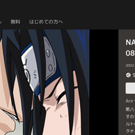
ル
無料
はじめての方へ
N
0
2002
Are
第八
すの
ルト
タチ