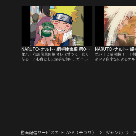
イタチと手配書Sランクの重罪人、干柿鬼
チ、写輪眼を持つ者同士
鮫だ。そのただならぬ気配に気づいたアス
た。高度な術の応酬が続
マと紅は、いち早く二人の元に向かう…。
の継承者であるイタチが
【提供：バンダイチャンネル】
てきたうちは一族の本当
る…。【提供：バンダイ
NARUTO-ナルト- 綱手捜索編 第086話
第八十六話 修業開始 オレはぜってー強く
第八十七話 根性！！！
なる！／心身ともに深手を負い、ガイによ
よいよ自来也によるナル
って木ノ葉に送り返されるサスケ。医療忍
た。習得しようとしてい
術のスペシャリストである綱手がいれば、
目火影が遺した忍術であ
サスケを、そして、同じくこん睡状態のカ
われた四代目でも習得に
カシを救える…。自来也とナルトは綱手の
う。第一段階はチャクラ
手がかりを求めて歓楽街へと向かう。そこ
割ること。一見、簡単そ
でチンピラたちに因縁をつけられる二人だ
が、はたしてナルトはク
が、自来也が新たな秘術を見せる…。【提
きるのか…！？【提供：
供：バンダイチャンネル】
ル】
動画配信サービスのTELASA（テラサ）
ジャンル