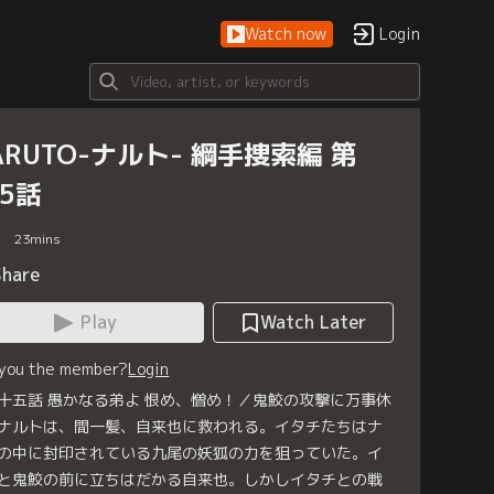
Watch now
Login
ARUTO-ナルト- 綱手捜索編 第
85話
23
mins
Share
Play
Watch Later
 you the member?
Login
十五話 愚かなる弟よ 恨め、憎め！／鬼鮫の攻撃に万事休
ナルトは、間一髪、自来也に救われる。イタチたちはナ
の中に封印されている九尾の妖狐の力を狙っていた。イ
と鬼鮫の前に立ちはだかる自来也。しかしイタチとの戦