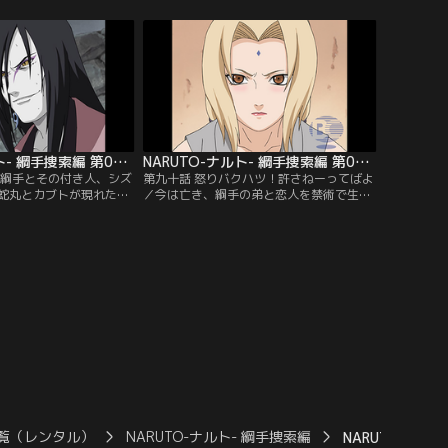
チ。しかしある夜、たっ
狙っていた。イタチと鬼鮫の前に立ちはだ
名門と言われたうちは一
かる自来也。しかしイタチとの戦いで傷つ
う。弟のサスケだけを残
き倒れていたサスケが立ち上がり、再び兄
バンダイチャンネル】
に挑みかかる…。【提供：バンダイチャン
ネル】
NARUTO-ナルト- 綱手捜索編 第089話
NARUTO-ナルト- 綱手捜索編 第090話
／綱手とその付き人、シズ
第九十話 怒りバクハツ！許さねーってばよ
蛇丸とカブトが現れた。
／今は亡き、綱手の弟と恋人を禁術で生き
術によって負傷した大蛇
返らせてやるという大蛇丸。だが腕が治っ
ようというのだ。里を裏
た場合、大蛇丸はただちに木ノ葉崩しを再
者にした大蛇丸に敵意も
開するという。綱手は木ノ葉の里への思い
、大蛇丸は綱手の悲しい
と、失った最愛の弟と恋人をとりもどせる
怯な取引条件を用意して
という誘惑の間で揺れ動く。そんな中、よ
バンダイチャンネル】
うやく綱手と出会えた自来也は、彼女に五
代目火影就任を要請する…。【提供：バン
ダイチャンネル】
覧（レンタル）
NARUTO-ナルト- 綱手捜索編
NARUTO-ナル