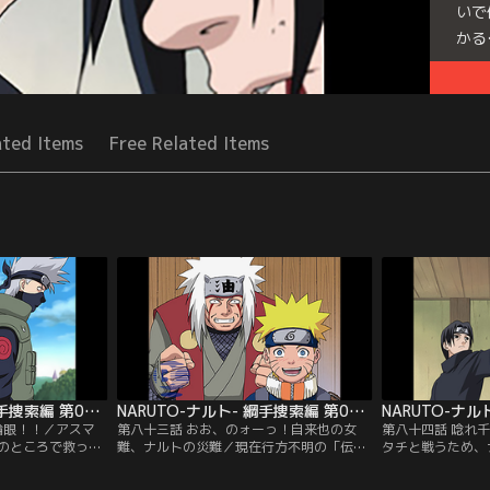
いで
かる
Seri
ated Items
Free Related Items
NARUTO-ナルト- 綱手捜索編 第082話
NARUTO-ナルト- 綱手捜索編 第083話
輪眼！！／アスマ
第八十三話 おお、のォーっ！自来也の女
第八十四話 唸れ
のところで救った
難、ナルトの災難／現在行方不明の「伝説
タチと戦うため、
いを見守っていた
の三忍」の一人、綱手捜索のため、ナルト
宿場町へとひた走
加。カカシとイタ
と旅に出た自来也。彼はこの旅で、謎の組
まわしい過去が蘇