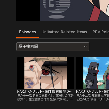
Episodes
Unlimited Related Items
PPV Rel
綱手捜索編
NARUTO-ナルト- 綱手捜索編 第081話
第八十一話 朝霧の帰郷／木ノ葉崩しの傷跡
第八十二話 写輪眼VS写
は深く、里は復興の作業を急いでいた。ち
と紅のピンチをギリギリ
ょうどその頃、里に見慣れぬ二つの人影
カカシだが、これまで戦
が。かつて里を抜けたサスケの兄、うちは
イタチがついに戦闘に参