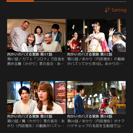
Sorting
向かいのバズる家族 第01話
向かいのバズる家族 第02話
第01話／カフェ「コロナ」で店長を
第02話／あかり（内田理央）の動画
務める篝（かがり）家の長女・あか
がバズってから早3日。あかりのバ
り（内田理央）。専業主婦の母・緋
ズり具合は最高潮、この状況にあか
奈子（高岡早紀）、ドラマプロデュ
りはアイドル気分の浮かれ調子。そ
ーサーの父・篤史（木下隆行）、就
の一方で母・緋奈子（高岡早紀）も
活生の弟・薪人（那智）の4人で暮
また、露出の多いセクシー衣装で撮
らす、いたって普通の幸せな家
影した料理動画のコメントに浮かれ
族……に見える。でも、本当は家族
ている。そんな折、緋奈子の“セク
のことなんて興味がないし、何も知
シー動画”を目にしてしまったあか
らない。
りは……。
向かいのバズる家族 第03話
向かいのバズる家族 第04話
第03話／篝（かがり）家の長女・あ
第04話／あかり（内田理央）がナマ
かり（内田理央）の動画がバズって
ハゲチョップの名前を生配信で公言
から数日が経ち、SNSでのあかりの
してから一夜が明け、あかりは正体