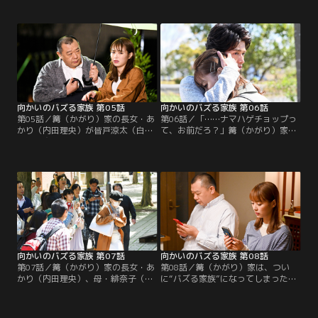
フォロワーはすでに1万人超。一
がバレることに怯えていた。そんな
方、あかりの“裏の顔”ナマハゲチョ
折、父・篤史（木下隆行）がついに
ップの動画再生数は数十回。そんな
あかりのバズった動画を目にしてし
中、皆戸涼太（白洲迅）に告白され
まい、カフエ「コロナ」へ向かう。
たあかりは、けじめをつけるため
そこに、生配信をしながらやってき
に、“世界”に向けて生配信をするこ
た母、さらには皆戸涼太（白洲迅）
とを決める。
もやってきて--。
向かいのバズる家族 第05話
向かいのバズる家族 第06話
第05話／篝（かがり）家の長女・あ
第06話／「……ナマハゲチョップっ
かり（内田理央）が皆戸涼太（白洲
て、お前だろ？」篝（かがり）家の
迅）と交際を始めて数日。カフェ
長女・あかり（内田理央）が謎の男
「コロナ」には新人アルバイト・迫
の着信を受けてから数日。あかりの
滝（前田公輝）が加わった。そんな
元には再びその男からの着信が入
ある日、何者かによってネット上に
る。電話の男・鍋島剛（笠松将）は
あかりの卒業アルバムの写真が晒さ
不敵な笑みを浮かべていた。動揺す
れ、あかりは世の中から全てを見透
る気持ちを抱えながらも、皆戸涼太
かされているような幻覚と幻聴に陥
（白洲迅）とのデートへと出かける
る--。
あかり。
向かいのバズる家族 第07話
向かいのバズる家族 第08話
第07話／篝（かがり）家の長女・あ
第08話／篝（かがり）家は、つい
かり（内田理央）、母・緋奈子（高
に“バズる家族”になってしまった。
岡早紀）、弟・薪人（那智）が父・
もう幸せなフリをして笑っていたく
篤史（木下隆行）の秘密を見てしま
ない……。長女・あかり（内田理
ってから一夜。依然として緊迫した
央）は篝家がお互いと向き合うため