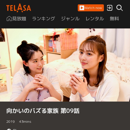
Watch now
見放題
ランキング
ジャンル
レンタル
無料
は
向かいのバズる家族 第09話
2019
43
mins