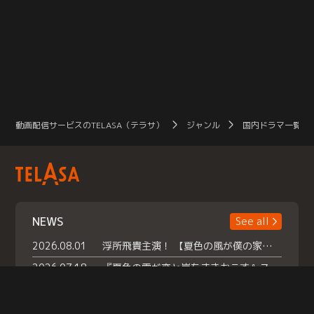
動画配信サービスのTELASA（テラサ）
ジャンル
国内ドラマ一覧（
NEWS
See all
2026.08.01
浮所飛貴主演！ 【夏色の風が僕の家にやってきた】 本日よりテラサで独占配信スタート！
2026.07.18
『夏色の雲が恋と嵐をまきおこす』スペシャルメイキング 【Part1】2026年７月18日（土）23時30分～配信スタート！話題のシーンの裏側を大公開！豪華キャスト大集合！ 『武宮家 真夏の家族会議』開催！
2026.07.15
救命医・遥（今田）の《心揺さぶる過去》や、 麻酔科医・権野（船越英一郎）の《謎多きプライベート》など… 《知られざるエピソード》を独占配信！