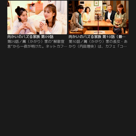
空気が漂う篝（かがり）家。やが
に家族会議を開く。会議に関心がな
て、ほんの些細なきっかけで、あか
い父・篤史（木下隆行）、母・緋奈
りと緋奈子、篤史が親子であり、篝
子（高岡早紀）、弟・薪人（那智）
（かがり）一家が『バズる家族』だ
だったが、“ある事実”から次第に火
とネットで噂に--。
がついて……。
向かいのバズる家族 第09話
向かいのバズる家族 第10話（最終話）
第09話／篝（かがり）家の“解散宣
第10話／篝（かがり）家の長女・あ
言”から一夜が明けた。ネットカフ
かり（内田理央）は、カフェ「コロ
ェに寝泊まりする長女・あかり（内
ナ」で会う約束をした“トゥナイト
田理央）は、家族の解散を祖父・清
スター”が現れる時を今か今かと待
史（小野武彦）に打ち明けられずに
っていた。ついにあかりの前へ姿を
いた。そんな中、あかりの全てを知
現す“トゥナイトスター”。その夜、
ろうとする涼太（白洲迅）に対し
からっぽの篝邸に戻ったあかりはナ
て、あかりは「なんでもかんでも知
マハゲチョップと二人きり。やがて
ろうとしないで」と拒絶してしま
あかりはSNSに一枚の写真をアップ
う。
する。