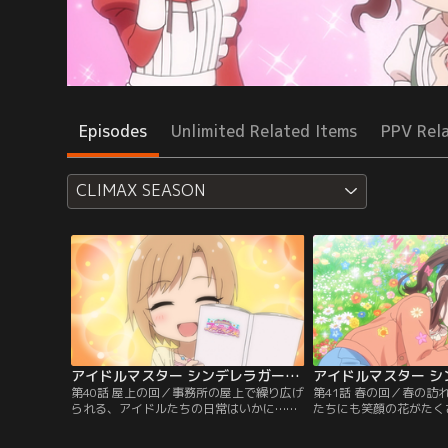
Episodes
Unlimited Related Items
PPV Rel
CLIMAX SEASON
アイドルマスター シンデレラガールズ劇場 CLIMAX SEASON 第40話
第40話 屋上の回／事務所の屋上で繰り広げ
第41話 春の回／春の訪
られる、アイドルたちの日常はいかに…？
たちにも笑顔の花がたく
【提供：バンダイチャンネル】
【提供：バンダイチャン