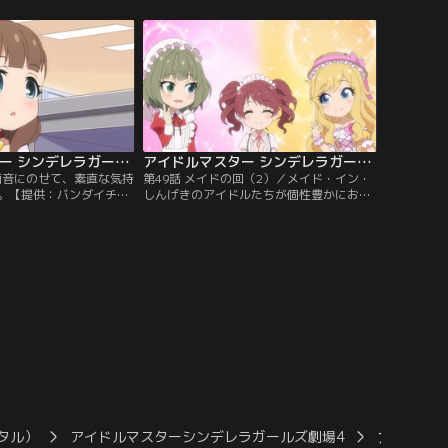
アイドルマスター シンデレラガールズ劇場 CLIMAX SEASON 第48話
アイドルマスター シンデレラガールズ劇場 CLIMAX SEASON 第49話
／雨音にのせて、素直な気持
第49話 メイドの回（2）／メイド・イン・
。【提供：バンダイチャ
しんげきのアイドルたちが個性豊かにおも
てなし♪【提供：バンダイチャンネル】
タル）
アイドルマスターシンデレラガールズ劇場4
アイドルマス