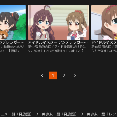
アイドルマスター シンデレラガールズ劇場 CLIMAX SEASON 第46話
アイドルマスター シンデレラガールズ劇場 CLIMAX SEASON 第47話
いい動物×かわいい
第47話 勉強の回／アイドル活動だけでな
第48話 雨の回
MAX！【提供：バ
く、勉強もしっかり頑張っています♪【提
ちを伝えましょう
供：バンダイチャンネル】
ンネル】
1
2
アニメ一覧（見放題）
美少女一覧（見放題）
美少女一覧（レン