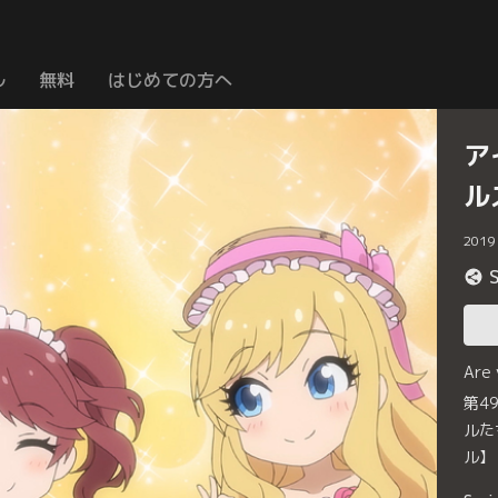
ル
無料
はじめての方へ
ア
ル
2019
Are
第4
ルた
ル】