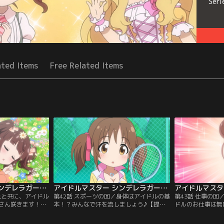
Seri
ated Items
Free Related Items
アイドルマスター シンデレラガールズ劇場 CLIMAX SEASON 第41話
アイドルマスター シンデレラガールズ劇場 CLIMAX SEASON 第42話
れと共に、アイドル
第42話 スポーツの回／身体はアイドルの基
第43話 仕事の
さん咲きます！
本！？みんなで汗を流しましょう♪【提
ドルのお仕事は無
ネル】
供：バンダイチャンネル】
性を磨き続けてい
チャンネル】