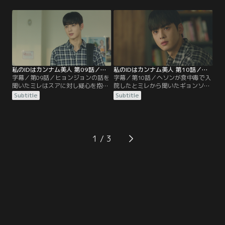
気づく。そして、ギョンソクに対し
そうとするがヨンチョルに気づか
て今まで感じたことのないときめき
れ、ヨンチョルはミレの整形前の話
を感じ始める。そんな中、ミレは売
を持ち出す。親友のヒョンジョンか
り子として学園祭の手伝いをするこ
ら、スアにハメられたのではと言わ
とになるが…。
れたミレだったが…。
私のIDはカンナム美人 第09話／字幕
私のIDはカンナム美人 第10話／字幕
字幕／第09話／ヒョンジョンの話を
字幕／第10話／ヘソンが食中毒で入
聞いたミレはスアに対し疑心を抱く
院したとミレから聞いたギョンソク
ようになり、スアにヨンチョルと知
は病院へと向かうが、そこで今まで
Subtitle
Subtitle
り合った経緯を聞くがはぐらかされ
ヘソンの浮気相手だと思っていた男
てしまう。そんな中、ミレとギョン
性がただの後輩だったことを知る。
ソクは部屋に閉じ込められてしま
そして、ギョンソクは父サンウォン
う。そんな状況にミレはさらに意識
にそのことを問い詰め、両親の離婚
してしまうが、ギョンソクはミレ
の本当の原因を知ったギョンソクは
1
を“友達”だと言い…。
家を出てしまう。