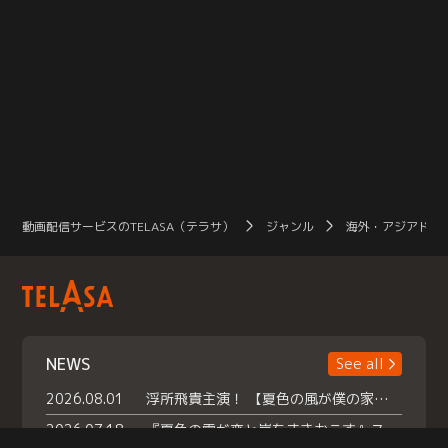
動画配信サービスのTELASA（テラサ）
ジャンル
海外・アジアドラ
NEWS
See all
2026.08.01
浮所飛貴主演！ 【夏色の風が僕の家にやってきた】 本日よりテラサで独占配信スタート！
2026.07.18
『夏色の雲が恋と嵐をまきおこす』スペシャルメイキング 【Part1】2026年７月18日（土）23時30分～配信スタート！話題のシーンの裏側を大公開！豪華キャスト大集合！ 『武宮家 真夏の家族会議』開催！