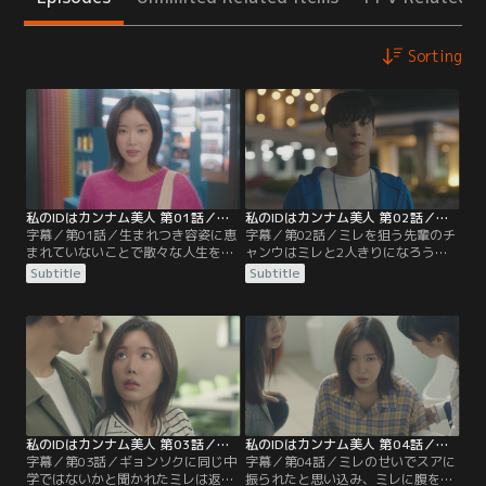
Sorting
私のIDはカンナム美人 第01話／字幕
私のIDはカンナム美人 第02話／字幕
字幕／第01話／生まれつき容姿に恵
字幕／第02話／ミレを狙う先輩のチ
まれていないことで散々な人生を送
ャンウはミレと2人きりになろうと
ってきたミレは、大学入学を機に整
するが、そこへギョンソクが現われ
Subtitle
Subtitle
形をして美人になる。キレイだと褒
ミレを助ける。一方、父テシクに整
められることに慣れないミレだが、
形したことを隠していたミレは、入
先輩や友人に囲まれて笑う幸せを感
学式にやってきたテシクに自分が娘
じていた。そんな中、同じ新入生の
のミレだと告げるが、テシクはその
中に中学の同級生だったギョンソク
事実を受け入れられず背を向けて去
を発見し…。
ってしまう。
私のIDはカンナム美人 第03話／字幕
私のIDはカンナム美人 第04話／字幕
字幕／第03話／ギョンソクに同じ中
字幕／第04話／ミレのせいでスアに
学ではないかと聞かれたミレは返答
振られたと思い込み、ミレに腹を立