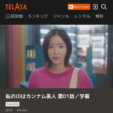
Watch now
見放題
ランキング
ジャンル
レンタル
無料
は
私のIDはカンナム美人 第01話／字幕
Subtitle
2018
41
mins