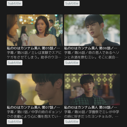
に困るも、整形前の顔のことは秘密
てたチャンウは1年生を呼び出す。
Subtitle
Subtitle
にしてくれと頼む。そんな中、チャ
チャンウの横暴な振る舞いに我慢で
ンウがミレを狙っていることが気に
きなくなったミレは反論するが、暴
食わないスアは、チャンウに気のあ
力を振るわれそうになる。しかし、
る素振りを見せる。そして、自分を
そこへギョンソクが助けに入る。ス
好きになったところでミレを理由に
アはそんな2人の関係を怪しみ、ミ
チャンウを振り…。
レを問い詰めるが…。
私のIDはカンナム美人 第05話／字幕
私のIDはカンナム美人 第06話／字幕
字幕／第05話／ミレは実験でスアに
字幕／第06話／命の恩人であるヘソ
ケガをさせてしまう。助手のウヨン
ンとお酒を飲むミレ。そこに居合わ
にも注意され落ち込むミレだが、ウ
せたギョンソクは、ヘソンの顔を見
Subtitle
Subtitle
ンからウヨンがチャンウの件で後輩
るなりその場を去ってしまう。そし
たちを気遣っていると聞き、以前冷
て、自分の母親であるヘソンと一緒
たくあしらったことを申し訳なく思
にいたミレに八つ当たりしたことを
う。そんな中、香水の試香会に行っ
謝るギョンソク。そんなギョンソク
たミレは、そこでウヨンからヘソン
にミレは母親に会いたくないのかと
を紹介される。
尋ね…。
私のIDはカンナム美人 第07話／字幕
私のIDはカンナム美人 第08話／字幕
字幕／第07話／中学の時のギョンソ
字幕／第08話／学園祭でミレが中学
クの言動により心に傷を抱えていた
の時に好きだったヨンチョルが、ス
ミレだったが、ギョンソクと話して
アに会いにやってくる。ヨンチョル
Subtitle
Subtitle
いるうちにそれが誤解だったことに
と顔を合わせたくないミレは席を外