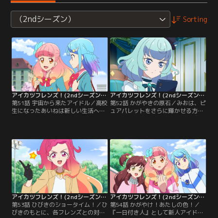
（2ndシーズン）
Sorting
アイカツフレンズ！(2ndシーズン） 第51話
アイカツフレンズ！(2ndシーズン） 第52話
第51話 宇宙から来たアイドル／高校
第52話 かがやきの原石／みおは、ピ
生になったあいねは新しい生活への
ュアパレットをさらに輝かせる方法
期待に胸を膨らませていた。そんな
を模索していた。そんな時、ひびき
あいねとみおのもとに、スペースア
がやっていたというスペカツにみん
イカツをしていたアイドル・天翔ひ
なで挑戦することに。スペカツは想
びきが宇宙からやって来た！あいね
像以上に難しく、大苦戦！そして明
たちはひびきのステージで、これま
かされる、ひびきが過去に組んでい
でにない輝きを放つドレスを目の当
たフレンズとは！？【提供：バンダ
たりにする！【提供：バンダイチャ
イチャンネル】
ンネル】
アイカツフレンズ！(2ndシーズン） 第53話
アイカツフレンズ！(2ndシーズン） 第54話
第53話 ひびきのショータイム！／ひ
第54話 かがやけ！あたしの色！／
びきのもとに、各フレンズとの対談
『一日付き人』として新人アイド