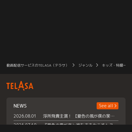
動画配信サービスのTELASA（テラサ）
ジャンル
キッズ・特撮一覧
NEWS
See all
2026.08.01
浮所飛貴主演！ 【夏色の風が僕の家にやってきた】 本日よりテラサで独占配信スタート！
2026.07.18
『夏色の雲が恋と嵐をまきおこす』スペシャルメイキング 【Part1】2026年７月18日（土）23時30分～配信スタート！話題のシーンの裏側を大公開！豪華キャスト大集合！ 『武宮家 真夏の家族会議』開催！