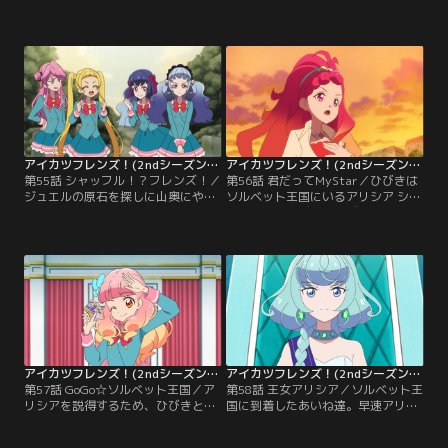
番組のオファーが来た。アイカツ・
ル・春風わかばがあいねに付くこと
アーティストであるひびきは、番組
になった。同時に、あいねのもとに
を“ショー”仕立てにアレンジすると
もジュエルの原石が……！わかばに
いう。番組で試されるのは、各フレ
先輩らしく見せたいあいねは、普段
ンズの絆！そんな中、ひびきが得た
とは違う“大人っぽい振舞い”でお仕
意外な収穫とは……？【提供：バン
事を頑張るのだが？【提供：バンダ
ダイチャンネル】
イチャンネル】
アイカツフレンズ！(2ndシーズン） 第55話
アイカツフレンズ！(2ndシーズン） 第56話
第55話 シャッフル！？フレンズ！／
第56話 君だってMyStar／ひびきは
ジュエルの原石を探しに山奥にやっ
ソルベット王国にいるアリシア シャ
て来たエマと舞花は、偶然にもさく
ーロットと再びフレンズを組みたい
やとかぐやに出会う。そこで見つけ
と思っているが、今一歩勇気が出せ
た不思議な石の導きによって、四人
ない。そんなひびきを勇気づけるた
はこれまでにない、まったく新しい
めにあいねとみおは、ラブミーティ
フレンズを組むことに！？しかしこ
アに対決を申し出る。宇宙を舞台に
の石、なにやらいわくありげな石の
スペース・ロマンスが繰り広げられ
ようで……？【提供：バンダイチャ
る！【提供：バンダイチャンネル】
ンネル】
アイカツフレンズ！(2ndシーズン） 第57話
アイカツフレンズ！(2ndシーズン） 第58話
第57話 GoGo☆ソルベット王国／ア
第58話 王女アリシア／ソルベット王
リシアを説得するため、ひびきと共
国に到着したあいね達。早速アリシ
にソルベット王国へ行くことになっ
アに会うために城へ向かうが、出迎
たあいねとみお。「時差？」「パス
えたのはアリシアの弟・シャルルだ