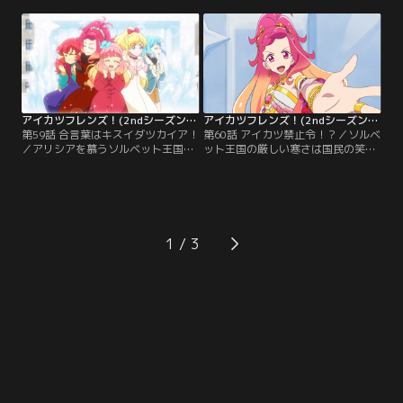
ポート？」極寒の雪国であるソルベ
った。彼の導きでアリシアと会うこ
ット王国で生き抜くためのマル秘グ
とになり、そこでひびきはフレンズ
ッズとは？海外へ行くのが初めての
を再結成しようとアリシアを誘うが-
あいねは、ドタバタで準備を始め
-！？【提供：バンダイチャンネル】
る！【提供：バンダイチャンネル】
アイカツフレンズ！(2ndシーズン） 第59話
アイカツフレンズ！(2ndシーズン） 第60話
第59話 合言葉はキスイダツカイア！
第60話 アイカツ禁止令！？／ソルベ
／アリシアを慕うソルベット王国民
ット王国の厳しい寒さは国民の笑顔
たち。アリシアがアイカツ！をした
さえ奪っている……。アリシアは王
くないと知り、アイカツ！を避けて
女として責任を感じていた。アリシ
しまう。あいねたちはミライの提案
アの心中を察した騎士団長はとうと
で、“あるゲーム”を始めることに。
うアイカツ！を禁じ、なんとステー
それは、心がキラキラ、ワクワクす
ジができない事態に！？ 自ら箱に封
るようなことで……？【提供：バン
じ込めたアリシアの想いとは、一体-
1
ダイチャンネル】
-？【提供：バンダイチャンネル】