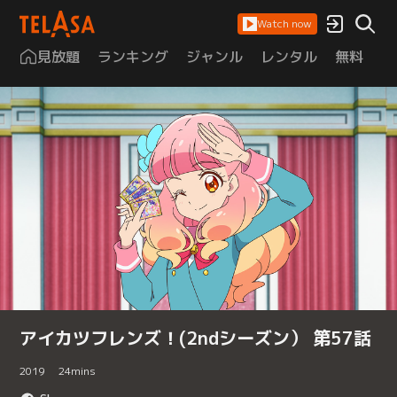
Watch now
見放題
ランキング
ジャンル
レンタル
無料
は
アイカツフレンズ！(2ndシーズン） 第57話
2019
24
mins