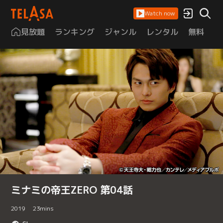
Watch now
見放題
ランキング
ジャンル
レンタル
無料
は
ミナミの帝王ZERO 第04話
2019
23
mins