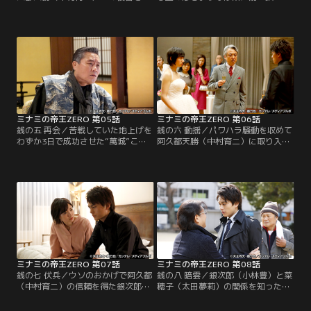
意するが、裏社会とも繋がる巨大企
萬田銀次郎（小林豊）は、5年
業の社長を叩き潰す術もなく途方に
後、“経営コンサルタントの萬城銀
暮れる。これを知った長老（関秀
次郎”と名乗り表舞台に戻ってく
人）は6人の男たちを招集。ギャン
る。同じ頃、阿久都天勝（中村育
ブルにはまる大手銀行員・バンク
二）は銀座に巨大タワービルを建設
（吉原雅斗）、飲んだくれの医師・
する計画を立ち上げ、腹心の幹部・
ヤブ医者（水野勝）、天才ITエンジ
田崎龍平（野村修一）に用地の買収
ニア・IT（田村侑久）、破天荒な英
を一任。田崎は若くして取締役に上
語教師・ペラペラ（勇翔）…。
りつめた有能な男で、阿久都も…。
ミナミの帝王ZERO 第05話
ミナミの帝王ZERO 第06話
銭の五 再会／苦戦していた地上げを
銭の六 動揺／パワハラ騒動を収めて
わずか3日で成功させた“萬城”こと
阿久都天勝（中村育二）に取り入
萬田銀次郎（小林豊）をまだ信用で
り、阿久都商事の副社長に就任した
きない阿久都天勝（中村育二）は、
銀次郎（小林豊）は、その披露パー
部下に命じて素性を調査。半年前か
ティーで5年ぶりに帰国した菜穂子
ら消費者金融の最大手企業・ウエス
（太田夢莉）に再会する。当たり屋
ギのコンサルタントを引き受けてい
だった過去を菜穂子が明かせば、銀
ることを知る。“サラ金王”と呼ばれ
次郎の復讐は失敗に終わってしま
るウエスギの社長・上杉省吾（トミ
う。銀次郎を紹介された菜穂子の様
ーズ雅）に銀次郎はどんな手段で近
子を見た阿久都は二人の関係を問い
づいたのか。
ただし…。
ミナミの帝王ZERO 第07話
ミナミの帝王ZERO 第08話
銭の七 伏兵／ウソのおかげで阿久都
銭の八 暗雲／銀次郎（小林豊）と菜
（中村育二）の信頼を得た銀次郎
穂子（太田夢莉）の関係を知った田
（小林豊）だったが、菜穂子（太田
崎（野村修一）は、菜穂子に銀次郎
夢莉）と2人で出掛けたレストラン
が父・阿久都（中村育二）を騙そう