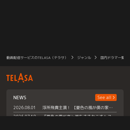
動画配信サービスのTELASA（テラサ）
ジャンル
国内ドラマ一覧（
NEWS
See all
2026.08.01
浮所飛貴主演！ 【夏色の風が僕の家にやってきた】 本日よりテラサで独占配信スタート！
2026.07.18
『夏色の雲が恋と嵐をまきおこす』スペシャルメイキング 【Part1】2026年７月18日（土）23時30分～配信スタート！話題のシーンの裏側を大公開！豪華キャスト大集合！ 『武宮家 真夏の家族会議』開催！
2026.07.15
救命医・遥（今田）の《心揺さぶる過去》や、 麻酔科医・権野（船越英一郎）の《謎多きプライベート》など… 《知られざるエピソード》を独占配信！