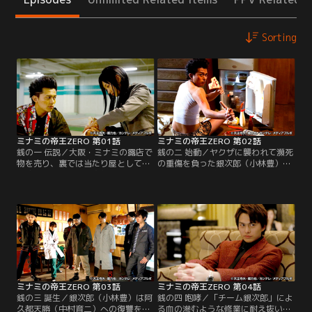
Sorting
ミナミの帝王ZERO 第01話
ミナミの帝王ZERO 第02話
銭の一 伝説／大阪・ミナミの露店で
銭の二 始動／ヤクザに襲われて瀕死
物を売り、裏では当たり屋として金
の重傷を負った銀次郎（小林豊）
を稼いでいる萬田銀次郎（小林
は、長老と呼ばれる男（関秀人）に
豊）。ある日、学生服の菜穂子（太
助けられる。銀次郎は阿久都天勝
田夢莉）を乗せた高級車に飛び込ん
（中村育二）が父・浩一郎（金児憲
だ銀次郎は、運転手に当たり屋であ
史）を自殺に追い込んだ詐欺事件の
ることを見破られるが菜穂子は怪我
全貌を長老に打ち明ける。浩一郎
をした銀次郎を心から心配する。金
は、阿久都の卑劣な手口を銀次郎に
銭を要求する銀次郎に対し、菜穂子
あてた遺書に書き残していたのだ。
は高価なダイヤのネックレスをあっ
なぜ浩一郎がすべてを伝えようとし
さりと差し出すが、その行為が…。
たのか…。
ミナミの帝王ZERO 第03話
ミナミの帝王ZERO 第04話
銭の三 誕生／銀次郎（小林豊）は阿
銭の四 咆哮／「チーム銀次郎」によ
久都天勝（中村育二）への復讐を決
る血の滲むような修業に耐え抜いた