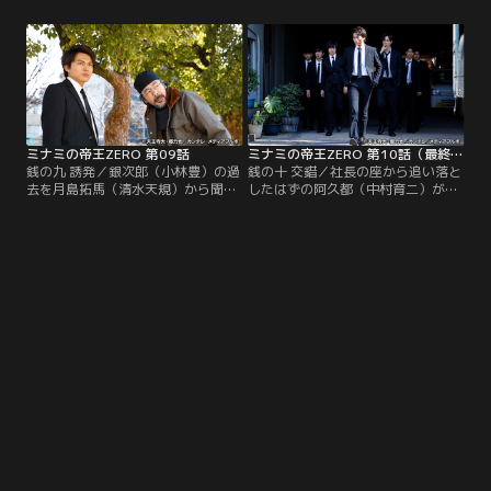
で、阿久都商事に入り込んだ本当の
としていると警告する。一方、銀次
狙いを問い詰められる。菜穂子への
郎は阿久都を地獄に落とす最後の一
想いと復讐の間で銀次郎は揺れ動
手を繰り出す準備を進めるが、それ
き、理由を明かすべきか悩む。その
には今の銀次郎を育てた恩のある愛
頃、銀次郎を怪しむ専務の堀部（佐
釜地区の住人達の協力が必要だっ
渡山順久）は極秘調査に乗り出して
た。あまりにリスクの高い作戦に、
いた。
さすがの住人達も…。
ミナミの帝王ZERO 第09話
ミナミの帝王ZERO 第10話（最終話）
銭の九 誘発／銀次郎（小林豊）の過
銭の十 交錯／社長の座から追い落と
去を月島拓馬（清水天規）から聞か
したはずの阿久都（中村育二）が表
された阿久都（中村育二）は激昂。
舞台に返り咲き、命をかけた復讐が
田崎（野村修一）は阿久都に詰め寄
なにひとつ報われない現実を突きつ
られるが釈明できない銀次郎の失脚
けられた銀次郎（小林豊）は絶望の
を確信し、ほくそ笑む。一方、菜穂
淵に立たされる。そんな折、長老
子（太田夢莉）は銀次郎と父への愛
（関秀人）を射殺したヤクザの正体
で揺れ動く。銀次郎もまた、菜穂子
が判明。それはかつて阿久都と手を
への想いから復讐を遂げる決意に迷
組み、父を追い詰めた男・中沢（粟
いが生じる。しかし、銀次郎の仕掛
島瑞丸）だった。長老の弔い合戦を
けた復讐計画の時限爆弾は…。
決意した“チーム銀次郎”は…。