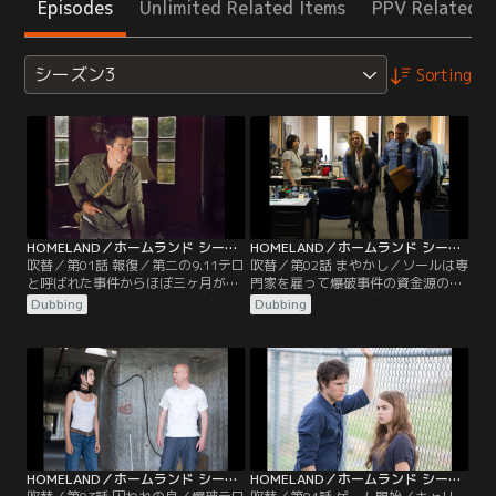
Episodes
Unlimited Related Items
PPV Related I
シーズン3
Sorting
HOMELAND／ホームランド シーズン3 第01話／吹替
HOMELAND／ホームランド シーズン3 第02話／吹替
吹替／第01話 報復／第二の9.11テロ
吹替／第02話 まやかし／ソールは専
と呼ばれた事件からほぼ三ヶ月が経
門家を雇って爆破事件の資金源の痕
ち、世間ではニコラス･ブロディー
跡を追わせ、事件の首謀者を見つけ
Dubbing
Dubbing
が逃走中の危険な爆撃犯であると噂
出そうとする。その頃ピーター･ク
されていた。ソールは爆破に関わる
インは、ミッションで起きた一般人
テロリストたちへの反撃を計画する
巻き添え被害によるトラブルに対し
が、一連の事件についてキャリーの
て自分自身でけじめをつけようとし
上院尋問への反論が彼のCIA復活へ
ていた。壊れた家庭を修復すべくブ
の妨げとなっていた。
ロディー一家がセラピーを受け始め
る中…。
HOMELAND／ホームランド シーズン3 第03話／吹替
HOMELAND／ホームランド シーズン3 第04話／吹替