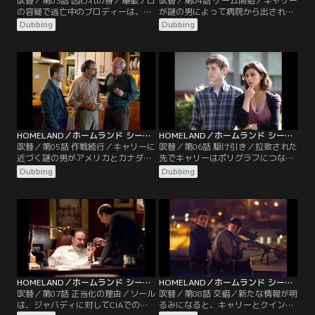
吹替／第03話 囚われの身／爆破テロ
吹替／第04話 ゲーム開始／キャリー
の容疑で逃亡中のブロディーは、キ
が謎の男によって病院から出され
ャリーを知る謎の組織に捕らえられ
る。一方ブロディー家ではディナが
Dubbing
Dubbing
る。何度も命を狙われる中でブロデ
失踪し、ジェシカが警察に出向くが
ィーは、自分自身がますます絶望的
警察は一向に動かない。引き続きテ
な状況にあることを認識していた。
ロの資金源を追っていたソールとフ
一方、D.C.で入院中のキャリーはソ
ァラが、意外な場所での資金の痕跡
ールとの連絡が取れない状況の
を発見し、ついにCIAはジャバディ
中…。
という人物にたどりつく…。
HOMELAND／ホームランド シーズン3 第05話／吹替
HOMELAND／ホームランド シーズン3 第06話／吹替
吹替／第05話 作戦続行／キャリーに
吹替／第06話 駆け引き／拉致された
近づく謎の男がアメリカとカナダの
先でキャリーはポリグラフにつなが
国境を渡る。その頃、娘の失踪事件
れ尋問される。ソールがロックハー
Dubbing
Dubbing
でパニックとなったジェシカから助
トの計画を邪魔するのに苦戦し、キ
けを求められ、キャリーは内密にデ
ャリーが形勢を逆転させるも、雇っ
ィナの捜索を進める。一方ソール
たイランの工作員が危険な結果をも
は、CIA長官の座を争うロックハー
たらしてしまう。その後キャリーと
トとパーティーに参加していた。
クインはジャバディを捕らえるが、
地方警察からの圧力がかかる。
HOMELAND／ホームランド シーズン3 第07話／吹替
HOMELAND／ホームランド シーズン3 第08話／吹替
吹替／第07話 正当化の理由／ソール
吹替／第08話 交錯／新たな情報が明
は、ジャバディに対してCIAでのキ
るみになると、キャリーとクインは