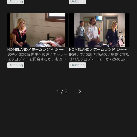
ャリアに関わるような大きな賭けに
爆破事件の鍵となる疑いを追及し始
Dubbing
Dubbing
出る。キャリーとクインが地方警察
める。ソールの計画が次の段階を迎
の捜査を食い止めようと必死にな
える中、ミラは自分たちの結婚生活
り、アダルによってクインが起訴さ
を修復するため、関係を絶ちたいと
れる危機にある中、キャリーは国家
アランに伝える。その一方でブロデ
安全保障のため一時捜査を中断する
ィー一家は、衝撃のニュースを耳に
よう警部に申し出る。
する。
HOMELAND／ホームランド シーズン3 第09話／吹替
HOMELAND／ホームランド シーズン3 第10話／吹替
吹替／第09話 再生への道／キャリー
吹替／第10話 国境越え／窮地に立た
はブロディーと再会するが、お互い
されたブロディーは一か八かのミッ
の状況は二人が想像するよりも厳し
ションを開始するが、脆いコンディ
Dubbing
Dubbing
いものとなっていた。幻覚に苦しむ
ションが全てに影響を及ぼしてい
ブロディーに対してソールは、ヘロ
た。そんな中、CIA司令部に向かう
イン依存を克服することを前提に海
途中にクインが、キャリーの病歴を
兵隊員として復帰するチャンスを与
見てある事実に気づいてしまい、残
えようとする。
りの任務からキャリーを外すよう提
1
案する。