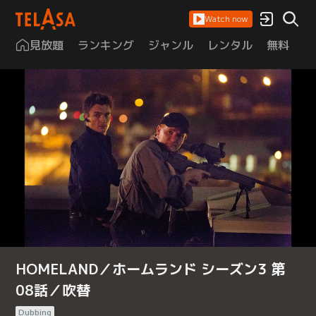
Watch now
見放題
ランキング
ジャンル
レンタル
無料
は
HOMELAND／ホームランド シーズン3 第
08話／吹替
Dubbing