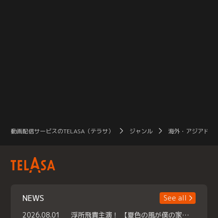
動画配信サービスのTELASA（テラサ）
ジャンル
海外・アジアドラ
NEWS
See all
2026.08.01
浮所飛貴主演！ 【夏色の風が僕の家にやってきた】 本日よりテラサで独占配信スタート！