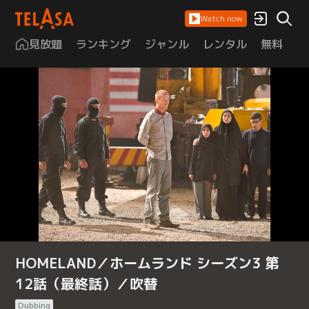
Watch now
見放題
ランキング
ジャンル
レンタル
無料
は
HOMELAND／ホームランド シーズン3 第
12話（最終話）／吹替
Dubbing