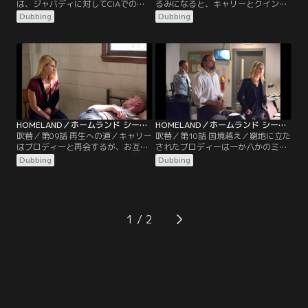
は、ジャバディに対してCIAでのキ
るみになると、キャリーとクインは
ャリアに関わるような大きな賭けに
爆破事件の鍵となる疑いを追及し始
Dubbing
Dubbing
出る。キャリーとクインが地方警察
める。ソールの計画が次の段階を迎
の捜査を食い止めようと必死にな
える中、ミラは自分たちの結婚生活
り、アダルによってクインが起訴さ
を修復するため、関係を絶ちたいと
れる危機にある中、キャリーは国家
アランに伝える。その一方でブロデ
安全保障のため一時捜査を中断する
ィー一家は、衝撃のニュースを耳に
よう警部に申し出る。
する。
HOMELAND／ホームランド シーズン3 第09話／吹替
HOMELAND／ホームランド シーズン3 第10話／吹替
吹替／第09話 再生への道／キャリー
吹替／第10話 国境越え／窮地に立た
はブロディーと再会するが、お互い
されたブロディーは一か八かのミッ
の状況は二人が想像するよりも厳し
ションを開始するが、脆いコンディ
Dubbing
Dubbing
いものとなっていた。幻覚に苦しむ
ションが全てに影響を及ぼしてい
ブロディーに対してソールは、ヘロ
た。そんな中、CIA司令部に向かう
イン依存を克服することを前提に海
途中にクインが、キャリーの病歴を
兵隊員として復帰するチャンスを与
見てある事実に気づいてしまい、残
えようとする。
りの任務からキャリーを外すよう提
1
案する。