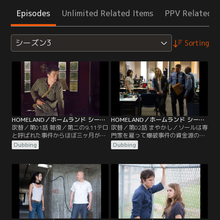
Episodes
Unlimited Related Items
PPV Related I
シーズン3
Sorting
HOMELAND／ホームランド シーズン3 第01話／吹替
HOMELAND／ホームランド シーズン3 第02話／吹替
吹替／第01話 報復／第二の9.11テロ
吹替／第02話 まやかし／ソールは専
と呼ばれた事件からほぼ三ヶ月が経
門家を雇って爆破事件の資金源の痕
ち、世間ではニコラス･ブロディー
跡を追わせ、事件の首謀者を見つけ
Dubbing
Dubbing
が逃走中の危険な爆撃犯であると噂
出そうとする。その頃ピーター･ク
されていた。ソールは爆破に関わる
インは、ミッションで起きた一般人
テロリストたちへの反撃を計画する
巻き添え被害によるトラブルに対し
が、一連の事件についてキャリーの
て自分自身でけじめをつけようとし
上院尋問への反論が彼のCIA復活へ
ていた。壊れた家庭を修復すべくブ
の妨げとなっていた。
ロディー一家がセラピーを受け始め
る中…。