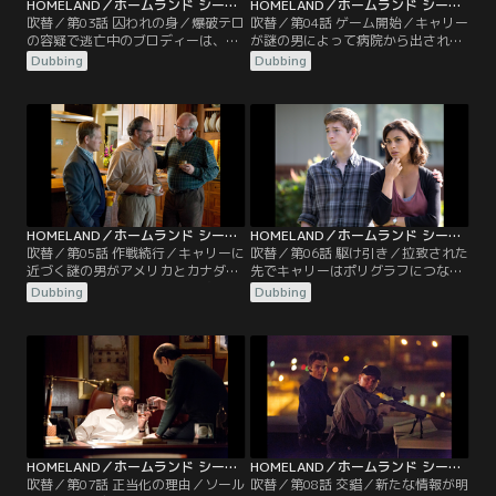
HOMELAND／ホームランド シーズン3 第03話／吹替
HOMELAND／ホームランド シーズン3 第04話／吹替
吹替／第03話 囚われの身／爆破テロ
吹替／第04話 ゲーム開始／キャリー
の容疑で逃亡中のブロディーは、キ
が謎の男によって病院から出され
ャリーを知る謎の組織に捕らえられ
る。一方ブロディー家ではディナが
Dubbing
Dubbing
る。何度も命を狙われる中でブロデ
失踪し、ジェシカが警察に出向くが
ィーは、自分自身がますます絶望的
警察は一向に動かない。引き続きテ
な状況にあることを認識していた。
ロの資金源を追っていたソールとフ
一方、D.C.で入院中のキャリーはソ
ァラが、意外な場所での資金の痕跡
ールとの連絡が取れない状況の
を発見し、ついにCIAはジャバディ
中…。
という人物にたどりつく…。
HOMELAND／ホームランド シーズン3 第05話／吹替
HOMELAND／ホームランド シーズン3 第06話／吹替
吹替／第05話 作戦続行／キャリーに
吹替／第06話 駆け引き／拉致された
近づく謎の男がアメリカとカナダの
先でキャリーはポリグラフにつなが
国境を渡る。その頃、娘の失踪事件
れ尋問される。ソールがロックハー
Dubbing
Dubbing
でパニックとなったジェシカから助
トの計画を邪魔するのに苦戦し、キ
けを求められ、キャリーは内密にデ
ャリーが形勢を逆転させるも、雇っ
ィナの捜索を進める。一方ソール
たイランの工作員が危険な結果をも
は、CIA長官の座を争うロックハー
たらしてしまう。その後キャリーと
トとパーティーに参加していた。
クインはジャバディを捕らえるが、
地方警察からの圧力がかかる。
HOMELAND／ホームランド シーズン3 第07話／吹替
HOMELAND／ホームランド シーズン3 第08話／吹替
吹替／第07話 正当化の理由／ソール
吹替／第08話 交錯／新たな情報が明