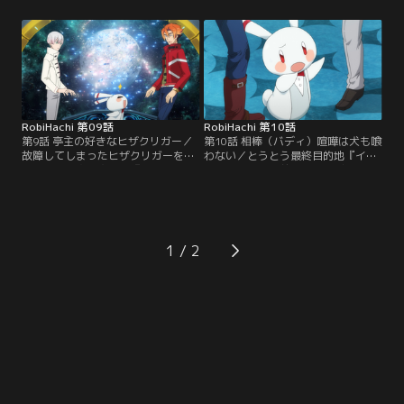
が残念なアラサー。自称フリーのル
が残念なアラサー。自称フリーのル
ポライターだが、仕事上の失敗から
ポライターだが、仕事上の失敗から
契約を切られ、女には振られ、交通
契約を切られ、女には振られ、交通
事故で死にかけるなど、人生で思う
事故で死にかけるなど、人生で思う
にまかせぬ不運が続き、ついには借
にまかせぬ不運が続き、ついには借
金取りに追われる身に。
金取りに追われる身に。
RobiHachi 第09話
RobiHachi 第10話
第9話 亭主の好きなヒザクリガー／
第10話 相棒（バディ）喧嘩は犬も喰
故障してしまったヒザクリガーを修
わない／とうとう最終目的地『イセ
理する為、次の宿場星『ヨッカマル
カンダル』が目前に迫るロビー達。
シェ』に立ち寄るロビー達。実はナ
しかし、イセカンダルに向かう為に
ガヤボイジャーもヒザクリガーも、
はその前に関所を通らねばならな
この星に住む『ヨッカマルシェ星
い。借金を抱えているロビーはブラ
人』が作ったものらしい。無事到着
ックリストに載っており、今のまま
し、早速修理を依頼するのだが、そ
では関所を通過できず、宇宙入管管
1
もそもなぜこんな遠い星でヒザクリ
理局に送られてしまうと知る。その
ガーが作られたのか？ロビーはこの
件が発端となり、今までたまりにた
星にいるアニオタ達から…。
まった日常生活の不満が爆発。