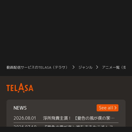
動画配信サービスのTELASA（テラサ）
ジャンル
アニメ一覧（見放
NEWS
See all
2026.08.01
浮所飛貴主演！ 【夏色の風が僕の家にやってきた】 本日よりテラサで独占配信スタート！
2026.07.18
『夏色の雲が恋と嵐をまきおこす』スペシャルメイキング 【Part1】2026年７月18日（土）23時30分～配信スタート！話題のシーンの裏側を大公開！豪華キャスト大集合！ 『武宮家 真夏の家族会議』開催！