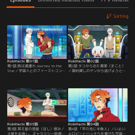
Sorting
RobiHachi 第01話
RobiHachi 第02話
第1話 旅は道連れ Journey to the
第2話 タコから出た真実（まこと）
Star／宇宙人とのファーストコンタ
／高利貸しのヤンから逃げようと宇
クトから半世紀、人類が自由に宇宙
宙に飛び出したロビーとイックの宇
旅行を楽しめるようになったNEO
宙船『ナガヤボイジャー』。どうせ
TOKYO--。顔は悪くないが美女とお
ならこのまま『イセカンダル』に厄
いしい金の話に弱い残念アラサーの
落としの旅に行ってしまおうと決意
ロビーは、今日も高利貸しのヤンか
するのだが、そこにヤンに雇われた
ら多額の借金を抱えていた。その取
バイトのハッチも同乗していた！ロ
り立てに現れるバイトのハッチ。ロ
ビーはハッチに「帰れ」と宇宙船か
ビーはヤン達から逃げようと…。
ら下ろそうとし、揉める二人。そこ
へ追ってくるヤンの宇宙船。
RobiHachi 第03話
RobiHachi 第04話
第3話 冥王星の惑星（ほし）恨み／
第4話 「竿の先に半魚人」／いよい
火星を出発し、ギャラクシー街道に
よロビーとハッチらを乗せた宇宙船