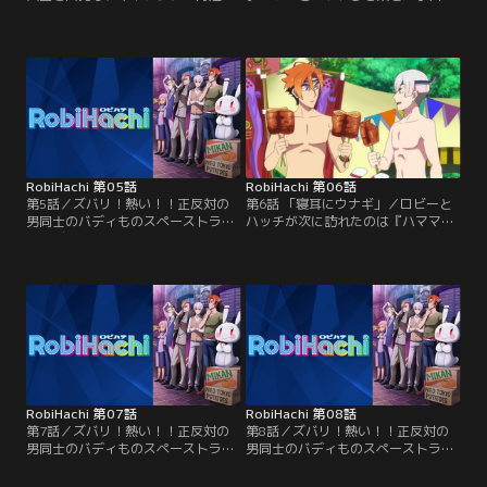
沿って宇宙船『ナガヤボイジャー』
『ナガヤボイジャー』は太陽系の外
でイセカンダルへ向かうロビー、ハ
へ。まず最初に訪れたのはギャラク
ッチ、イック。ところが、謎の宇宙
シー街道第9番プラネット『オダワ
船に行く手を阻まれ、冥王星に強制
ーラ』だった。早速、わくわく繁華
着陸することに。そこには--冥王星
街に出てみると、半魚人だらけ！？
が惑星から外れ、準惑星に格下げさ
オダワーラは半魚人の星だったの
れたことに頭を悩ませる冥王星の住
だ。「もう二度と来れないかもしれ
民達がいた。ロビーとハッチは住民
ないし！」と嬉しそうにグルメスポ
らに冥王星が…。
ットを調べては積極的に…。
RobiHachi 第05話
RobiHachi 第06話
第5話／ズバリ！熱い！！正反対の
第6話 「寝耳にウナギ」／ロビーと
男同士のバディものスペーストラベ
ハッチが次に訪れたのは『ハママ
ラーズ！G.C.0051。NEO TOKYO八
II』。この星の名物はウナギであ
百八町--。ロビーは、顔は悪くない
る。地球ではトッチャイナ星人の乱
が残念なアラサー。自称フリーのル
獲により、ウナギはすっかり獲れな
ポライターだが、仕事上の失敗から
くなっていた。噂に聞くだけでウナ
契約を切られ、女には振られ、交通
ギを見たことも食べたこともないハ
事故で死にかけるなど、人生で思う
ッチは大喜び。おりしもハママIIで
にまかせぬ不運が続き、ついには借
は大ウナギ祭りが開かれようとして
金取りに追われる身に。
いた！
RobiHachi 第07話
RobiHachi 第08話
第7話／ズバリ！熱い！！正反対の
第8話／ズバリ！熱い！！正反対の
男同士のバディものスペーストラベ
男同士のバディものスペーストラベ
ラーズ！G.C.0051。NEO TOKYO八
ラーズ！G.C.0051。NEO TOKYO八
百八町--。ロビーは、顔は悪くない
百八町--。ロビーは、顔は悪くない