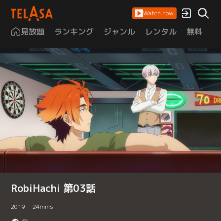
Watch now
見放題
ランキング
ジャンル
レンタル
無料
は
RobiHachi 第03話
2019
24
mins