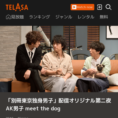
Watch now
見放題
ランキング
ジャンル
レンタル
無料
は
「別冊東京独身男子」配信オリジナル第二夜
AK男子 meet the dog