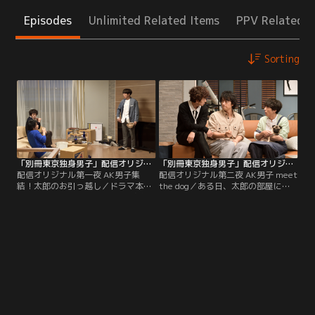
Episodes
Unlimited Related Items
PPV Related I
Sorting
「別冊東京独身男子」配信オリジナル第一夜 AK男子集結！太郎のお引っ越し
「別冊東京独身男子」配信オリジナル第二夜 AK男子 meet the dog
配信オリジナル第一夜 AK男子集
配信オリジナル第二夜 AK男子 meet
結！太郎のお引っ越し／ドラマ本編
the dog／ある日、太郎の部屋に岩
の第一話から遡ること1ヶ月。太郎
倉が連れて来たのは、一匹の可愛い
が今の部屋に越してきたばかりで、
パグ。知人に世話を頼まれたのだ
まだ3人のAK男子が恋愛荒野をさま
が、同居中の父とすこぶる相性が悪
よう前のお話。三好の住むマンショ
く、代わりに一週間ほど預かってほ
ンの最上階が売りに出て、そこに三
しいと言う。太郎は「無理です！」
好が移ったことで空いた元の部屋に
と即答。この部屋はペット禁止で、
太郎が住むことに。三好と岩倉は、
家主の三好にバレたらマズい。奇し
その引っ越しを手伝う約束をしてい
くもそこへ三好が登場。最初は大反
た。
対するも、その飼い主が「片岡さ
ん」なら仕方ないと言いだして…。