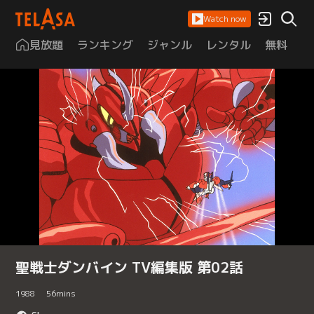
Watch now
見放題
ランキング
ジャンル
レンタル
無料
は
聖戦士ダンバイン TV編集版 第02話
1988
56
mins