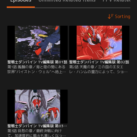
Sorting
聖戦士ダンバイン TV編集版 第01話
聖戦士ダンバイン TV編集版 第02話
第1話 鳳麟の章／海と陸の間にある
第2話 天魔の章／ミの国の王女エ
世界“バイストン・ウェル”へ地上世
レ・ハンムの霊力によって、ショウ
界から召還された青年ショウ・ザマ
はバイストン・ウェルの帰還を果た
は、アの国の地方領主ドレイク・ル
す。ニーたちゼラーナの仲間と合流
フトの元、オーラ・バトラー、ダン
したところへ、母を失ったエレもや
バインを与えられた“聖戦士”として
って来る。ショウはナの国の女王シ
その軍に身を置く。しかし、バイス
ーラとの出逢いを経て、ラウの国の
トン・ウェルの実情とバイストン・
フォイゾン王に協力、ドレイク軍と
ウェル支配というドレイクの野望を
これまでにない激しい戦闘を展開し
知り、同じ地上人である…。【提
た。ドレイク軍の巨大戦艦ウィル・
供：バンダイチャンネル】
ウィプスの登場と…。【提供：バン
ダイチャンネル】
聖戦士ダンバイン TV編集版 第03話（最終話）
第3話 羇愁の章／最終決戦に向け
て、加速度的に戦火も激しくなって