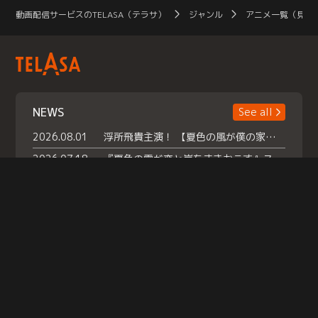
動画配信サービスのTELASA（テラサ）
ジャンル
アニメ一覧（見放
NEWS
See all
2026.08.01
浮所飛貴主演！ 【夏色の風が僕の家にやってきた】 本日よりテラサで独占配信スタート！
2026.07.18
『夏色の雲が恋と嵐をまきおこす』スペシャルメイキング 【Part1】2026年７月18日（土）23時30分～配信スタート！話題のシーンの裏側を大公開！豪華キャスト大集合！ 『武宮家 真夏の家族会議』開催！
2026.07.15
救命医・遥（今田）の《心揺さぶる過去》や、 麻酔科医・権野（船越英一郎）の《謎多きプライベート》など… 《知られざるエピソード》を独占配信！