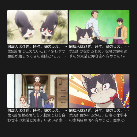
に初めて出会い、追い掛け回したり
間を堪能できずにいた。すると突然
と興奮が収まらない。一方ハルはこ
河瀬から、迷子になっても安全でい
の頃、何もない方をジッと見つめた
られるように、今すぐハルの首輪を
り、急にジャンプしたりと意味不明
買うべきだと告げられる。急遽ペッ
な行動ばかり……。おまけに、長い
トショップへ向かい、ななの案内の
間立ち入っていなかった素晴の両親
もとハルに似合う首輪を探す素晴。
の部屋を荒らし、ホコリまみれにな
しかし、首輪を嫌がりストレスを抱
る始末……。
えてしまう猫も多いという。
同居人はひざ、時々、頭のうえ。 第05話
同居人はひざ、時々、頭のうえ。 第06話
第5話 君に伝えたいこと／少しずつ
第6話 つながるもの／ななの鍵を返
距離が縮まってきた素晴とハル。先
すため素晴と押守家へ向かったハル
日病院で太り気味と診断されてしま
は、弟・はちと感動の再会を果たし
ったハルのため、今日はダイエット
た。すると突然、怖い顔をした大き
の相談にななが家にやって来た。ペ
な男が家に入ってきた！なんとその
ットボトルを使ったエサのあげ方や
男はななの弟・優伍だった。その大
適切な量など、初めて聴く話に熱心
柄な外見におびえる素晴とハルであ
になる素晴。ハルもいつもと違うエ
ったが、はちやろくと戯れる様子を
サの食べ方に楽しそうな様子。しば
見て一安心。すると優伍の鞄に「小
らくしてななは帰宅したが…。
説北極星」という雑誌を見つける。
同居人はひざ、時々、頭のうえ。 第07話
同居人はひざ、時々、頭のうえ。 第08話
第7話 御せぬ君たち／朏家で打ち合
第8話 君がいるから／自宅で仕事中
わせ中の素晴と河瀬。いよいよ素晴
の素晴は居間へ向かうと、窓際で丸
の単行本が発売されるため、そのカ
くなって寝ているハルを見つける。
バーデザインを選んでいると、河瀬
午後の日差しにあまりにも気持ち良
からサイン会の話を持ち掛けられ
さそうなハルの姿を見て、素晴は隣