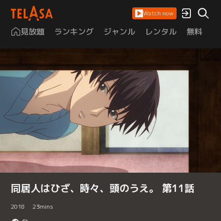
Watch now
見放題
ランキング
ジャンル
レンタル
無料
は
同居人はひざ、時々、頭のうえ。 第11話
2018
23
mins