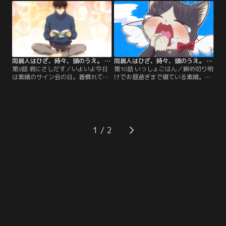
る。書店からの強い要望でぜひ開催
に座り資料を読み始めると、思わず
してほしいと言われるが、人付き合
寝入ってしまう。すると小学生時代
いが苦手な素晴にとってサイン会な
の夢を見始める--。一方ハルは、す
どもってのほか。きっぱりと断る素
ぐそばで寝ている素晴にご飯を作る
晴。すると突然、玄関チャイムが鳴
ため台所へと向かう。
り響き…。
同居人はひざ、時々、頭のうえ。 第09話
同居人はひざ、時々、頭のうえ。 第10話
第9話 君にさしだす／いよいよ今日
第10話 いっしょごはん／締め切り明
は素晴のサイン会の日。着慣れてい
けでお昼過ぎまで寝ている素晴。大
ないスーツ姿で、いつもと様子の違
翔からメールが来ていて、妹の鳴海
う素晴が心配なハル。何度も話し掛
と友人の春ちゃんがハルに会いに来
けるが、素晴は聞く耳を持たずそそ
るという。急な出来事に驚いている
くさと出て行ってしまう。ポツンと
と、瞬く間に2人がやって来た。手
家に一匹残されたハルは怒り心頭に
土産に春来軒のご飯をもらい、喜び
なる…。一方、素晴はサイン会に集
のあまりお腹を鳴らす素晴。ハルに
1
まってくれた人たちを前にして、緊
も分けてあげたいところだが人間の
張で震えが止まらず、今にも逃げ出
ご飯は猫の体に悪いという。
しそうな勢い。