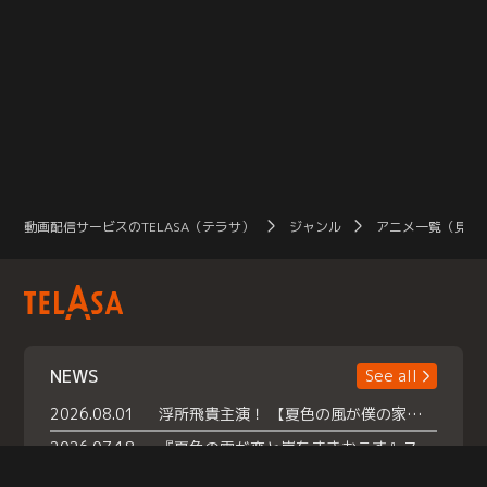
動画配信サービスのTELASA（テラサ）
ジャンル
アニメ一覧（見放
NEWS
See all
2026.08.01
浮所飛貴主演！ 【夏色の風が僕の家にやってきた】 本日よりテラサで独占配信スタート！
2026.07.18
『夏色の雲が恋と嵐をまきおこす』スペシャルメイキング 【Part1】2026年７月18日（土）23時30分～配信スタート！話題のシーンの裏側を大公開！豪華キャスト大集合！ 『武宮家 真夏の家族会議』開催！
2026.07.15
救命医・遥（今田）の《心揺さぶる過去》や、 麻酔科医・権野（船越英一郎）の《謎多きプライベート》など… 《知られざるエピソード》を独占配信！