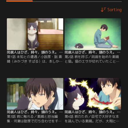
Sorting
同居人はひざ、時々、頭のうえ。 第01話
同居人はひざ、時々、頭のうえ。 第02話
第1話 未知との遭遇／小説家・朏 素
第2話 君を呼ぶ／同居を始めた素晴
晴（みかづき すばる）は、本しか興
と猫。猫のエサが切れていたことに
味がなく、自分の創作を邪魔する他
気付きペットショップへと向かう
人が苦手。ひょんなことから猫を拾
が、普段触れ合わない動物たちに囲
い、一緒に暮らし始める。猫の予測
まれ動揺する素晴。すると、ショッ
不能な行動を見ているうちに、小説
プ店員の「なな」に声を掛けられ、
のネタがどんどん浮かんでくる素
猫の名前を聞かれ、まだまだ名付け
晴。「お前は人間みたいに邪魔して
ていなかったことに気付く。一緒に
こないし、想像をかきたてられる
暮らしている“家族”なんだから名前
し、最高だよ」と思いきや、エサを
をつけてとななに言われ、ひとまず
ばらまいたり…。
考えてはみるものの…。
同居人はひざ、時々、頭のうえ。 第03話
同居人はひざ、時々、頭のうえ。 第04話
第3話 君に触れる／素晴と担当編
第4話 君のため／自宅で大好きな本
集・河瀬は朏家で打ち合わせをする
を読んでいる素晴。だが、大翔と河
ことになった。猫好きの河瀬はハル
瀬が次々と家に押し入り、自分の時