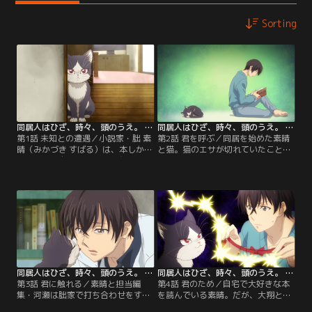
Sorting
同居人はひざ、時々、頭のうえ。 第01話
同居人はひざ、時々、頭のうえ。 第02話
第1話 未知との遭遇／小説家・朏 素
第2話 君を呼ぶ／同居を始めた素晴
晴（みかづき すばる）は、本しか興
と猫。猫のエサが切れていたことに
味がなく、自分の創作を邪魔する他
気付きペットショップへと向かう
人が苦手。ひょんなことから猫を拾
が、普段触れ合わない動物たちに囲
い、一緒に暮らし始める。猫の予測
まれ動揺する素晴。すると、ショッ
不能な行動を見ているうちに、小説
プ店員の「なな」に声を掛けられ、
のネタがどんどん浮かんでくる素
猫の名前を聞かれ、まだまだ名付け
晴。「お前は人間みたいに邪魔して
ていなかったことに気付く。一緒に
こないし、想像をかきたてられる
暮らしている“家族”なんだから名前
し、最高だよ」と思いきや、エサを
をつけてとななに言われ、ひとまず
ばらまいたり…。
考えてはみるものの…。
同居人はひざ、時々、頭のうえ。 第03話
同居人はひざ、時々、頭のうえ。 第04話
第3話 君に触れる／素晴と担当編
第4話 君のため／自宅で大好きな本
集・河瀬は朏家で打ち合わせをする
を読んでいる素晴。だが、大翔と河
ことになった。猫好きの河瀬はハル
瀬が次々と家に押し入り、自分の時