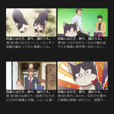
に初めて出会い、追い掛け回したり
間を堪能できずにいた。すると突然
と興奮が収まらない。一方ハルはこ
河瀬から、迷子になっても安全でい
の頃、何もない方をジッと見つめた
られるように、今すぐハルの首輪を
り、急にジャンプしたりと意味不明
買うべきだと告げられる。急遽ペッ
な行動ばかり……。おまけに、長い
トショップへ向かい、ななの案内の
間立ち入っていなかった素晴の両親
もとハルに似合う首輪を探す素晴。
の部屋を荒らし、ホコリまみれにな
しかし、首輪を嫌がりストレスを抱
る始末……。
えてしまう猫も多いという。
同居人はひざ、時々、頭のうえ。 第05話
同居人はひざ、時々、頭のうえ。 第06話
第5話 君に伝えたいこと／少しずつ
第6話 つながるもの／ななの鍵を返
距離が縮まってきた素晴とハル。先
すため素晴と押守家へ向かったハル
日病院で太り気味と診断されてしま
は、弟・はちと感動の再会を果たし
ったハルのため、今日はダイエット
た。すると突然、怖い顔をした大き
の相談にななが家にやって来た。ペ
な男が家に入ってきた！なんとその
ットボトルを使ったエサのあげ方や
男はななの弟・優伍だった。その大
適切な量など、初めて聴く話に熱心
柄な外見におびえる素晴とハルであ
になる素晴。ハルもいつもと違うエ
ったが、はちやろくと戯れる様子を
サの食べ方に楽しそうな様子。しば
見て一安心。すると優伍の鞄に「小
らくしてななは帰宅したが…。
説北極星」という雑誌を見つける。
同居人はひざ、時々、頭のうえ。 第07話
同居人はひざ、時々、頭のうえ。 第08話
第7話 御せぬ君たち／朏家で打ち合
第8話 君がいるから／自宅で仕事中
わせ中の素晴と河瀬。いよいよ素晴
の素晴は居間へ向かうと、窓際で丸
の単行本が発売されるため、そのカ
くなって寝ているハルを見つける。
バーデザインを選んでいると、河瀬
午後の日差しにあまりにも気持ち良
からサイン会の話を持ち掛けられ
さそうなハルの姿を見て、素晴は隣