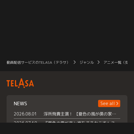
動画配信サービスのTELASA（テラサ）
ジャンル
アニメ一覧（見放
NEWS
See all
2026.08.01
浮所飛貴主演！ 【夏色の風が僕の家にやってきた】 本日よりテラサで独占配信スタート！
2026.07.18
『夏色の雲が恋と嵐をまきおこす』スペシャルメイキング 【Part1】2026年７月18日（土）23時30分～配信スタート！話題のシーンの裏側を大公開！豪華キャスト大集合！ 『武宮家 真夏の家族会議』開催！
2026.07.15
救命医・遥（今田）の《心揺さぶる過去》や、 麻酔科医・権野（船越英一郎）の《謎多きプライベート》など… 《知られざるエピソード》を独占配信！