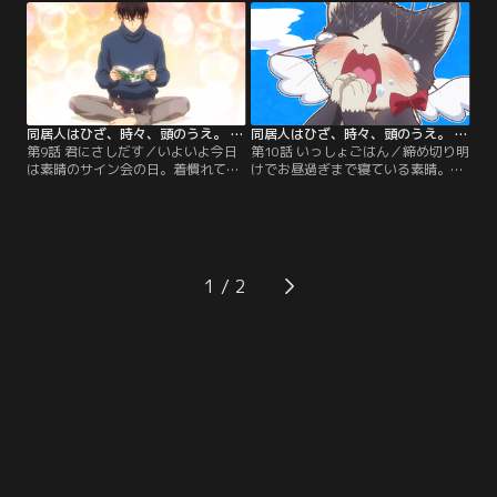
る。書店からの強い要望でぜひ開催
に座り資料を読み始めると、思わず
してほしいと言われるが、人付き合
寝入ってしまう。すると小学生時代
いが苦手な素晴にとってサイン会な
の夢を見始める--。一方ハルは、す
どもってのほか。きっぱりと断る素
ぐそばで寝ている素晴にご飯を作る
晴。すると突然、玄関チャイムが鳴
ため台所へと向かう。
り響き…。
同居人はひざ、時々、頭のうえ。 第09話
同居人はひざ、時々、頭のうえ。 第10話
第9話 君にさしだす／いよいよ今日
第10話 いっしょごはん／締め切り明
は素晴のサイン会の日。着慣れてい
けでお昼過ぎまで寝ている素晴。大
ないスーツ姿で、いつもと様子の違
翔からメールが来ていて、妹の鳴海
う素晴が心配なハル。何度も話し掛
と友人の春ちゃんがハルに会いに来
けるが、素晴は聞く耳を持たずそそ
るという。急な出来事に驚いている
くさと出て行ってしまう。ポツンと
と、瞬く間に2人がやって来た。手
家に一匹残されたハルは怒り心頭に
土産に春来軒のご飯をもらい、喜び
なる…。一方、素晴はサイン会に集
のあまりお腹を鳴らす素晴。ハルに
1
まってくれた人たちを前にして、緊
も分けてあげたいところだが人間の
張で震えが止まらず、今にも逃げ出
ご飯は猫の体に悪いという。
しそうな勢い。