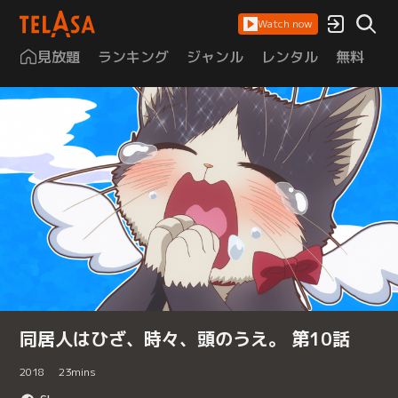
Watch now
見放題
ランキング
ジャンル
レンタル
無料
は
同居人はひざ、時々、頭のうえ。 第10話
2018
23
mins