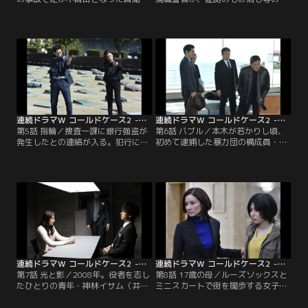
の野々宮一希（萩原聖人）の妻・恵
祥事が明るみに出たことで自殺。同
理（矢田亜希子）がビルから転落死
じ頃、金子（光石 研）に刑務官の寺
した。そして現在、息子の広志（西
山（佐藤浩市）から連絡が入る。寺
山 潤）が捜査一課を訪れ、遺品の中
山は、1997年に幼い兄弟が殺された
からフリージャーナリスト大野司の
事件の犯人であり死刑囚の荻原（吉
名刺を発見し、事件当日に母と会っ
岡秀隆）の教育担当になったとい
ていたのではないか、と言う。
う。実はこの事件は自殺した警官が
担当し、金子も携わっていた。
連続ドラマW コールドケース2 -真実の扉- 第05話
連続ドラマW コールドケース2 -真実の扉- 第06話
第5話 指輪／捜査一課に銀行強盗が
第6話 バブル／本木が若かりし頃、
発生したとの連絡が入る。犯行に使
初めて逮捕した暴力団の構成員・金
われた拳銃の銃弾は、2004年に未解
村 敦（奥田瑛二）が刑務所から30年
決事件となった、四葉銀行での銀行
ぶりに出所し、本木のもとへあいさ
強盗殺人事件で使われたものと線条
つに訪れる。1988年、バブル景気が
痕が一致。当時の被害者は銀行員の
ピークだった頃、暴力団の抗争で敵
廣瀬亜紀（平岩 紙）。本件も14年前
の幹部を殺害した金村は塀の中へ。
と同じく3人での犯行だったとの情
そんな金村には心から愛した女、ク
報を得て、百合たちは再捜査へ乗り
ラブ歌手の進藤マリア（水崎綾女）
出す。
がいたが…。
連続ドラマW コールドケース2 -真実の扉- 第07話
連続ドラマW コールドケース2 -真実の扉- 第08話
第7話 光と影／2008年。役者を志し
第8話 17歳の母／ルーズソックスと
たひとりの青年・神林イサム（井上
ミニスカートで街を闊歩する女子高
芳雄）が小劇場演劇の本番当日、何
校生が溢れ返っていた1996年。男子
者かに刺殺された。当時、通り魔事
高校生・杉田武史（坂東龍汰）がひ