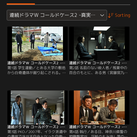
連続ドラマW コールドケース2 -真実の扉-
Sorting
連続ドラマW コールドケース2 -真実の扉- 第01話
連続ドラマW コールドケース2 -真実の扉- 第02話
第1話 学生運動／とある大学の敷地
第2話 名前のない殺人者／残業中の
から白骨遺体が掘り起こされる。被
百合のもとに、ある男（宮藤官九
害者は1971年に起きた、学生と機動
郎）が訪ねてくる。男は22年前に高
隊が激しく衝突した横須賀暴動に参
校生を生き埋めにして殺したと告白
戦していた橋本誠司（吉村界人）だ
し、凶器のシャベルを提示。調べて
と分かる。その後、捜査一課の石川
みると、1996年、17歳だった佐伯
百合（吉田 羊）のもとに橋本の娘が
慎一（森永悠希）が生き埋めにされ
訪れ、父親とおぼしき人物から毎年
殺されていたことが分かる。シャベ
送金を受けていたと告白。本木（三
ルには慎一以外の新しい血も付いて
浦友和）らは…。
いたことから、さらなる被害者がい
ることが判明。
連続ドラマW コールドケース2 -真実の扉- 第03話
連続ドラマW コールドケース2 -真実の扉- 第04話
第3話 PKO／2007年、イラク派遣中
第4話 執行／ある日、神奈川県警の
の事故で足が不自由となった自衛官
現職警官が、証拠のもみ消し等の不