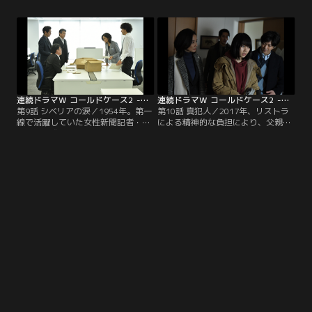
件と思われたが、凶器が見つからず
き逃げ事故で死亡した。彼の恋人、
迷宮入りしていた。そして現在、凶
皆本美姫（山田杏奈）はその日、彼
器と思われる包丁が舞台で使用予定
との間にできた赤ん坊を出産し、そ
だった棚の中から発見された。包丁
の場から逃げ去っていた。それから
からは複数の指紋が検出され、劇団
23年。産み捨てられた美姫の娘・凛
員全員に容疑が掛けられる。
（木竜麻生）のもとに…。
連続ドラマW コールドケース2 -真実の扉- 第09話
連続ドラマW コールドケース2 -真実の扉- 第10話（最終話）
第9話 シベリアの涙／1954年。第一
第10話 真犯人／2017年、リストラ
線で活躍していた女性新聞記者・藤
による精神的な負担により、父親が
沢智世（成海璃子）が水死体で発見
一家心中を図るという事件が起き
された。当時はひったくり事件とし
た。奇跡的に助かった長女の莉子
て処理されたが、65年後、彼女が遺
（松本穂香）が目を覚ましたとき、
したとされるメモが発見され、そこ
彼女は事件の記憶をすべて失ってい
にはマリーという人物宛てに「やっ
た。しかし、ある日、莉子の記憶が
ぱり私は許せない」と記されてい
徐々によみがえり始め、百合と高木
た。
（永山絢斗）は彼女の入院先の警察
病院を訪れる。