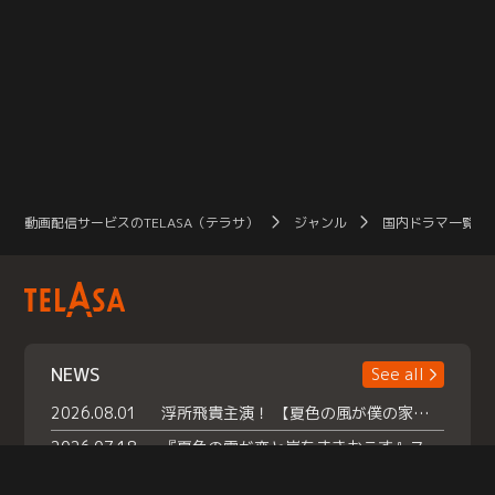
動画配信サービスのTELASA（テラサ）
ジャンル
国内ドラマ一覧（
NEWS
See all
2026.08.01
浮所飛貴主演！ 【夏色の風が僕の家にやってきた】 本日よりテラサで独占配信スタート！
2026.07.18
『夏色の雲が恋と嵐をまきおこす』スペシャルメイキング 【Part1】2026年７月18日（土）23時30分～配信スタート！話題のシーンの裏側を大公開！豪華キャスト大集合！ 『武宮家 真夏の家族会議』開催！
2026.07.15
救命医・遥（今田）の《心揺さぶる過去》や、 麻酔科医・権野（船越英一郎）の《謎多きプライベート》など… 《知られざるエピソード》を独占配信！