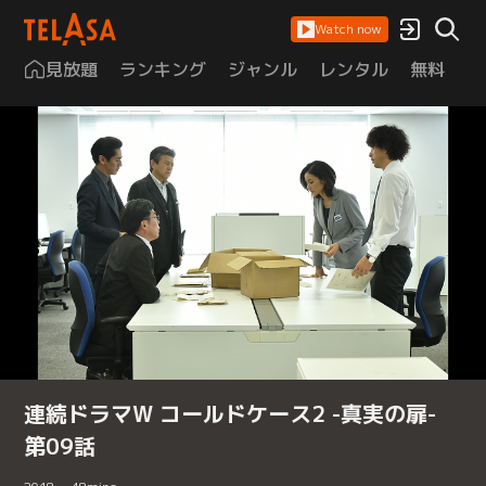
Watch now
見放題
ランキング
ジャンル
レンタル
無料
は
連続ドラマW コールドケース2 -真実の扉-
第09話