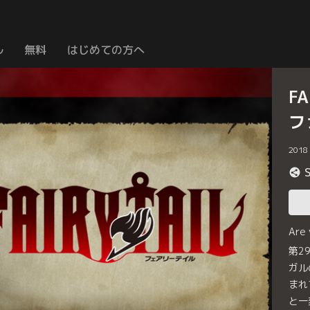
ル
無料
はじめての方へ
F
フ
2018
Are
第2
ガル
まれ
と一