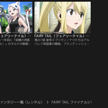
一戦を交えることになっ
たナツたちは、教団の悪行を止めるため、
襲い来る高位黒魔導士に
浄化作戦の決行地・マルバの街へ急行す
く応戦するナツ。しかし
る。敵は数千にもおよぶ黒魔導士だが、心
まったグレイが…。
に光を宿した妖精たちが今、鉄槌を下す！
FAIRY TAIL（フェアリーテイル）ファイナルシリーズ 第286話
FAIRY TAIL（フェアリーテイル）ファイナルシリーズ 第287話
掟／1年前に「妖精の尻尾
第287話 皇帝スプリガン／ナツたちはアル
ル）」のギルドが解散と
バレス帝国軍の精鋭、ブランディッシュ・
たナツたち。エルザの指
μの洗礼を受ける。島ひとつ消すほど強大
スターのマカロフを助け
な力を持つ彼女を前に、一行は戦慄する。
鋭で西の大陸・アラキタ
マカロフ救出への道は閉ざされたかのよう
その道中で諜報員と落ち
に思えたが、そこで彼らに手を貸してきた
ール島に立ち寄ろうとし
のは、思いもよらぬ者だった。一方その
そこには不穏な空気が漂
頃、アルバレスの首都では、皇帝スプリガ
。
ンが久々に帝国への帰還を果たしていた。
ファンタジー一覧（レンタル）
FAIRY TAIL ファイナルシリーズ