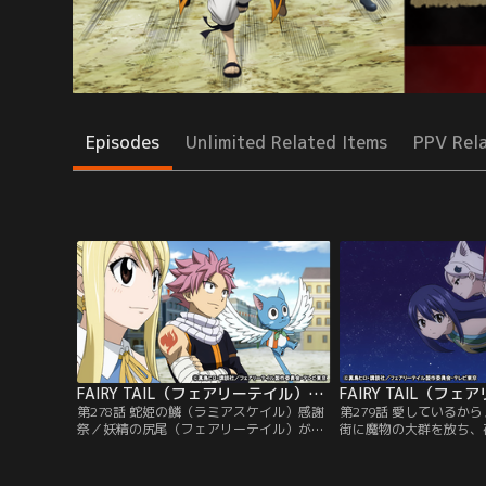
Episodes
Unlimited Related Items
PPV Rel
FAIRY TAIL（フェアリーテイル）ファイナルシリーズ 第278話
第278話 蛇姫の鱗（ラミアスケイル）感謝
第279話 愛しているか
祭／妖精の尻尾（フェアリーテイル）が解
街に魔物の大群を放ち、
散してから一年後の大魔闘演武で、ルーシ
た魔導士ギルド・蛇鬼の
ィと再会を果たしたナツとハッピー。三人
ン）。リオンやルーシィ
はフェアリーテイル再建を掲げて仲間探し
た魔物を退治する一方、