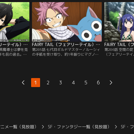
ターズのウェンデ
語った、ある恐るべき内容を彷彿とさせる
早々に教団幹部と
つき、奇襲をかけ
ものだった。それを確認するため、ナツは
てしまう。次々と
ったが、そこで彼
ルーシィを連れて剣咬の虎（セイバートゥ
一切ひるむことな
のは…。
ース）へと急ぐ。
そんな中、闇に染
FAIRY TAIL（フェアリーテイル）ファイナルシリーズ 第284話
FAIRY TAIL（フェアリーテイル）ファイナルシリーズ 第285話
な黒魔導士は夢を見
第285話 七代目ギルドマスター／ルーシィ
第286話 空間の
0年も前の過去。最
の手紙を受け取り、約1年振りにマグノリ
（フェアリーテイ
、それを認められ
アに集結した元・妖精の尻尾（フェアリー
なった真相を知っ
い領域に足をつけ
テイル）のメンバーたちは、ギルド復活を
揮の下、六代目マ
人が止めるのを聞
掲げ、倒壊した建物の再建を始める。一方
るために、少数精
た彼は、やがてア
で正式なギルドとして認めてもらうにはギ
シアへと向かう。
れて矛盾の呪いを
ルドマスターの存在が不可欠である。マカ
合うため、カラコ
1
2
3
4
5
6
た。
ロフ不在のフェアリーテイルで誰がギルド
た一行だったが、
をまとめるのか。
っていたのだった
アニメ一覧（見放題）
SF・ファンタジー一覧（見放題）
SF・