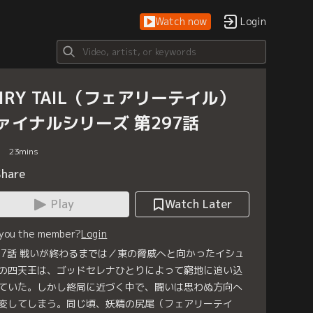
Watch now
Login
AIRY TAIL（フェアリーテイル）
ァイナルシリーズ 第297話
23
mins
Share
Play
Watch Later
 you the member?
Login
97話 戦いが終わるまでは／東の脅威へと向かったイシュ
の四天王は、ゴッドセレナひとりによって窮地に追い込
ていた。しかし終局に近づく中で、闘いは思わぬ方向へ
変してしまう。同じ頃、妖精の尻尾（フェアリーテイ