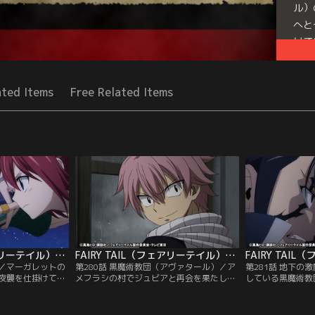
ル）
へと
けて
Seri
ated Items
Free Related Items
FAIRY TAIL（フェアリーテイル）ファイナルシリーズ 第279話
FAIRY TAIL（フェアリーテイル）ファイナルシリーズ 第280話
ら／マーガレットの
第280話 黒魔術教団（アヴァタール）／ア
第281話 地下の
夜襲を仕掛けてき
メフラシの村でジュビアと再会を果たした
している黒魔術教
鰭（オロチノフィ
ナツたちは、消息を絶ったグレイの話を聞
レイの消息を追う
が街に侵入してき
かされる。失踪する直前のグレイの様子
たナツ、ルーシィ
敵の本隊を叩くた
は、一年前に未来から来たローグがナツに
力を借りて敵地へ