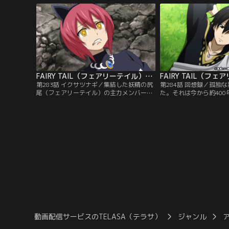
の旅に出る。ルーシィの案内によって訪れ
めに空を駆ける天空シス
たマーガレットの街では、蛇姫の鱗（ラミ
ィとシェリア。敵の隙を
アスケイル）が感謝祭を催していた。そこ
ることに成功した二人だ
で見たかつての仲間の変わりように…。
女たちを待ち構えていた
FAIRY TAIL（フェアリーテイル）ファイナルシリーズ 第283話
第283話 イクサツナギ／集結した妖精の尻
第284話 回想録／孤独
尾（フェアリーテイル）の主力メンバー
た。それは今から約40
が、黒魔術教団（アヴァタール）を追い詰
愛の家族を失った少年が
める。しかし神官アーロックは、「浄化作
ずに踏み出してはいけな
戦」を遂行すべく、人智を超える存在・ヤ
てしまう話。まわりの大
クマ十八闘神の一人、『イクサツナギ』を
かずに禁断の研究を続け
召喚する。仲間を軽んじるアーロックに怒
ンクセラム神の怒りに触
り心頭のナツは、巨大な闘神を止めるべく
かけられてしまうのだっ
立ち向かうのだった。
動画配信サービスのTELASA（テラサ）
ジャンル