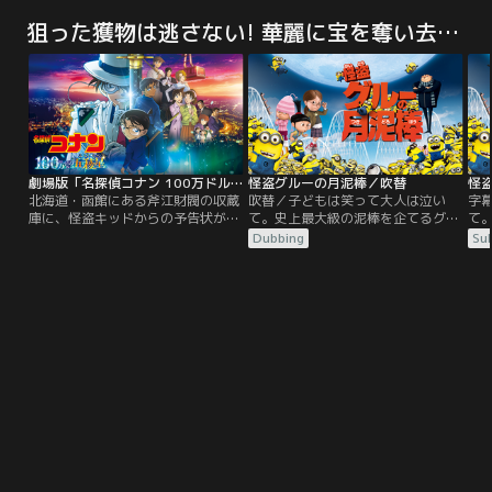
めて現れる妖を退治する結界師の一
＜綾瀬桃＞と、同級生でオカルトマ
＜
狙った獲物は逃さない! 華麗に宝を奪い去る（アニメ）
族が、この地を守ってきた。墨村良
ニアのオカルン＜高倉健＞。モモが
ニ
守は結界師一族、墨村家の22代目
クラスのいじめっ子からオカルンを
ク
（予定）。同じく結界師で、幼なじ
助けたことをきっかけに話すように
助
みの雪村時音とはどちらが正統な間
なった2人だったが、「幽霊は信じ
な
流結界術の継承者かを争う関係にあ
ているが宇宙人否定派」のモモと、
て
る。人々を守るため、そして自分が
「宇宙人は信じているが幽霊否定
「
強くなるため、良守は今夜も妖と戦
派」のオカルンで口論に。互いに否
派
う…！
定する宇宙人と幽霊を信じさせるた
め、モモはUFOスポットの病院廃墟
劇場版「名探偵コナン 100万ドルの五稜星（みちしるべ）」
怪盗グルーの月泥棒／吹替
怪
へ、オカルンは心霊スポットのトン
北海道・函館にある斧江財閥の収蔵
吹替／子どもは笑って大人は泣い
字
ネルへ。そこで2人は、理解を超越
庫に、怪盗キッドからの予告状が届
て。史上最大級の泥棒を企てるグル
て
した圧倒的怪奇に出会う。窮地の中
いた。今回キッドが狙うのは、幕末
ーと、バナナでできた仲間のミニオ
ー
Dubbing
Sub
で秘めた力を覚醒させるモモと、呪
を生きた新選組副長・土方歳三にま
ンたちは“月を盗む”という壮大な計
ン
いの力を手にしたオカルンが、迫り
つわる日本刀だという。ビッグジュ
画を企てる。その計画には＜縮ませ
画
くる怪奇に挑む！ 運命の恋も始ま
エルを追い求めるキッドが、なぜ刀
光線＞という光線銃が必要だった
光
る！？ オカルティックバトル＆青春
を狙うのか…？ 一方、西の名探偵・
が、ライバルの泥棒であるベクター
が
物語、開幕！
服部平次とコナン達も、函館で開催
に盗まれてしまう。グルーは、クッ
に
される剣道大会の為に現地を訪れて
キーを売るためにベクターの家に出
キ
おり、犯行予告当日…。
入りしている養護施設の三姉妹に目
入
を付け…。
を