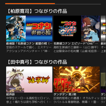
【柏原寛司】つながりの作品
劇場版「名探偵コナン 紺碧の棺（ジョリー・ロジャー）」
名探偵コナン エピソード“ONE” 小さくなった名探偵
空前のスケールで描く、ミステリー
高校生探偵の工藤新一（山口 勝平）
オ
アクションアドベンチャー！“神海
と幼馴染みの毛利蘭（山崎 和佳奈）
上
島”へバカンスに訪れたコナンたち
は2人で水族館を訪れていた。その
を
一行。蘭と園子は海底宮殿近くでス
帰り道、突然の雨に蘭がフードをか
を
【田中真弓】つながりの作品
キューバダイビングを楽しむが、宝
ぶろうとすると、何故か携帯電話が
と
を狙うトレジャーハンターチームと
転がり出て、側溝に落ちてしまう。
の
遭遇する。突然、ハンターがサメに
遭遇した事件を解決するために、新
が
襲われ死亡…。謎の言葉“ジョリ
一が蘭の携帯電話を勝手にフードの
ミッ
ー・ロジャー”。海底宮殿に隠され
中に移動させていたのだ。買ったば
偵
た秘密とは？300年の時を超えた暗
かりの携帯をダメにしてしまった新
た
号をコナンが解き明かす！！
一に蘭は激怒！
て
結界師
ダンダダン 第2期
ダ
中学生ヒーロー＆高校生ヒロイン、
圧倒的怪奇との遭遇！ オカルティッ
圧
参上！俺たちは夜も学校へ行く！妖
クバトル＆青春物語、開幕！！霊媒
ク
の力を高める地、烏森。その力を求
師の家系に生まれた女子高生・モモ
師