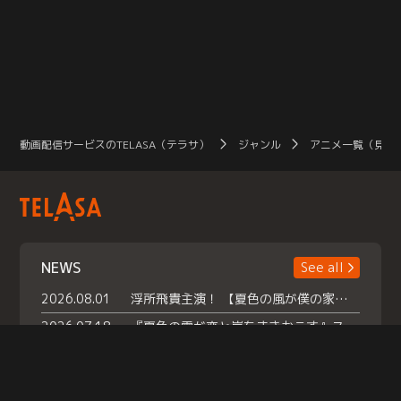
動画配信サービスのTELASA（テラサ）
ジャンル
アニメ一覧（見放
NEWS
See all
2026.08.01
浮所飛貴主演！ 【夏色の風が僕の家にやってきた】 本日よりテラサで独占配信スタート！
2026.07.18
『夏色の雲が恋と嵐をまきおこす』スペシャルメイキング 【Part1】2026年７月18日（土）23時30分～配信スタート！話題のシーンの裏側を大公開！豪華キャスト大集合！ 『武宮家 真夏の家族会議』開催！
2026.07.15
救命医・遥（今田）の《心揺さぶる過去》や、 麻酔科医・権野（船越英一郎）の《謎多きプライベート》など… 《知られざるエピソード》を独占配信！