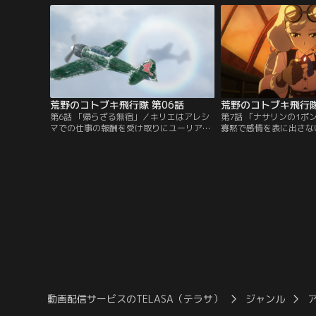
掛け声とともに、彼女たちの戦いが今始ま
羽衣丸へ。そこで言い渡
る！
評議会議員・ユーリアの
襲撃から彼女を守るため
飛行隊だったが…。
荒野のコトブキ飛行隊 第06話
荒野のコトブキ飛行隊
第6話 「帰らざる無宿」／キリエはアレシ
第7話 「ナサリンの1ポ
マでの仕事の報酬を受け取りにユーリア邸
寡黙で感情を表に出さな
を訪れた帰り道、これまで何度も煮え湯を
彼女が、よく暇を見つけ
飲まされてきた、蛇とハートのパーソナル
に行っていた。誰に会っ
マークを付けた零戦三二型に遭遇。すぐに
なったキリエとチカは、
追撃体制を取り、零戦の背後に迫るキリ
イトの後を付けていく。
エ。しかし相手の零戦の方が上手で、何度
コーに戻っていたナサリ
も振り切られそうになった挙げ句、エンジ
する油井の消火をオウニ
ンを撃たれてオフコウ山に墜落してしま
う。
動画配信サービスのTELASA（テラサ）
ジャンル