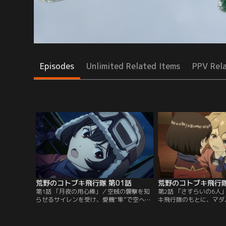
Episodes
Unlimited Related Items
PPV Rel
荒野のコトブキ飛行隊 第01話
荒野のコトブキ飛行隊
第1話 「月夜の用心棒」／空賊の襲撃を知
第2話 「さすらいの6人
らせるサイレンを受け、愛機“隼”で空へと
キ飛行隊のもとに、マダ
飛び立つコトブキ飛行隊。一方、ナサリン
かかった！怪我からの復
飛行隊は手強い敵に次々と撃墜されてい
嘩騒ぎを起こしていたコ
き…。「コトブキ飛行隊、一機入魂！」の
員・チカと合流したキリ