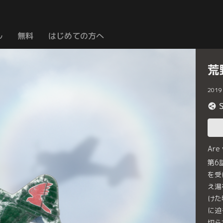
ル
無料
はじめての方へ
荒
2019
Are
第6
を受
え湯
けた
に迫
切ら