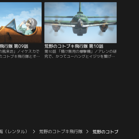
という…。作戦を練る
気でないキリエたちだったが、なぜかレオ
ト興業の慰労会に向かう
ナが強引に引き受けてしまう。イサオに会
遇。身勝手な空賊相手の
ってから、いつもと様子が違うレオナを不
子の様子を見たザラ
思議に思うキリエたち。
飛行隊 第09話
荒野のコトブキ飛行隊 第10話
ぼの風来坊」／イケスカで
第10話 「情け無用の爆撃機」／アレンの研
たコトブキ飛行隊とオウ
究で、かつてユーハングとイジツを繋げた
羽衣丸が修理中というこ
穴が再び開く可能性が明らかになった。時
ちはそれぞれ個別の依頼
同じくしてイサオは自由博愛連合を使って
皆がバタバタと出ていく
各地に爆撃機を派遣。連合の思想に同調し
だけは浮かない顔でラハ
ない者を排除し、勢力を拡大していた。そ
そんなキリエにマダムか
してついにラハマの街までもイサオの標的
かる。マダムから聞かさ
に！爆撃を阻止しようと立ち上がるラハマ
話に戸惑うキリエ！
の住人とコトブキ飛行隊！
覧（レンタル）
荒野のコトブキ飛行隊
荒野のコトブキ飛行隊 