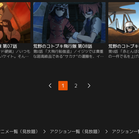
されたのはなんと
い。彼らはラハマが保管する戦闘機・雷電
危険が伴う場所だ
護衛任務。空賊の
と、価値不明の絵との交換を申し出てきた
中、一行はエリー
同行するコトブキ
が、町民はそれに反対。すると突然街を攻
踊り子の集団と遭
撃し、3日後に再来すると告げて…。
仕事を嫌がる踊り
は…。
 第07話
荒野のコトブキ飛行隊 第08話
荒野のコトブキ
ンド硬貨」／いつも
第8話 「大飛行船強盗」／イジツでは貴重
第9話 「赤とん
いケイト。そんな
な超高級品である“サカナ”の運搬を、イケ
の一件で名を上げ
ては病院へ見舞い
スカの新市長となったイサオに依頼された
ニ商会。しかし、
ているのか--気に
オウニ商会。しかしサカナの存在を大々的
ともあり、彼女た
見舞いに向かうケ
に宣伝していたために、まんまと空賊の襲
を受けることに。
一方、故郷のナン
撃に遭ってしまう。空賊たちは羽衣丸の船
中、なぜかキリエ
ン飛行隊は、炎上
内に侵入し、マダムたちを拘束してブリッ
マに残っていた。
1
2
商会に依頼。
ジを占拠。イサオにとある要求を突きつ
らの呼び出しがか
け…。
れたまさかの転職
アニメ一覧（見放題）
アクション一覧（見放題）
アクション一