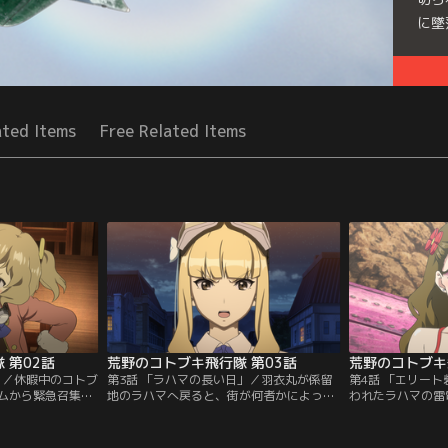
に墜
Seri
ated Items
Free Related Items
 第02話
荒野のコトブキ飛行隊 第03話
荒野のコトブキ
」／休暇中のコトブ
第3話 「ラハマの長い日」／羽衣丸が係留
第4話 「エリー
ムから緊急召集が
地のラハマへ戻ると、街が何者かによって
われたラハマの雷
帰早々、街頭で喧
襲撃されていた！被害は大きくなかったも
アジトに向かった
トブキ飛行隊の一
のの、街の自警団の詰め所は半壊。町長曰
途中立ち寄った空
エたちは、ともに
く“エリート興業”と名乗る一団の仕業らし
と、そこは天然の