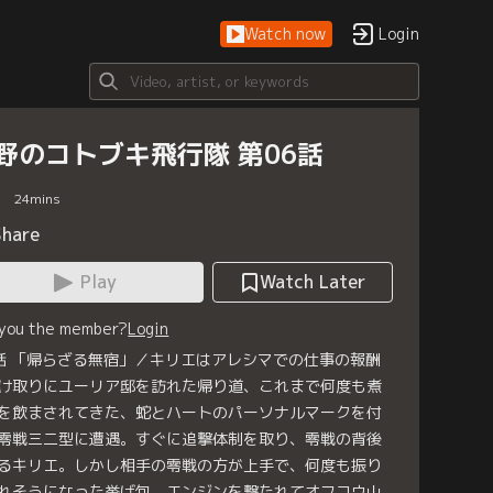
Watch now
Login
野のコトブキ飛行隊 第06話
24
mins
Share
Play
Watch Later
 you the member?
Login
話 「帰らざる無宿」／キリエはアレシマでの仕事の報酬
け取りにユーリア邸を訪れた帰り道、これまで何度も煮
を飲まされてきた、蛇とハートのパーソナルマークを付
零戦三二型に遭遇。すぐに追撃体制を取り、零戦の背後
るキリエ。しかし相手の零戦の方が上手で、何度も振り
れそうになった挙げ句、エンジンを撃たれてオフコウ山