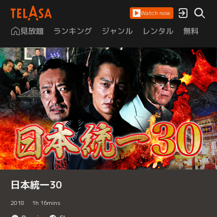
Watch now
見放題
ランキング
ジャンル
レンタル
無料
は
日本統一30
2018
1
h
16
mins