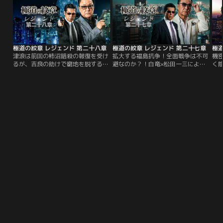
ラだ。だが、医者としての腕は確か
模
で、街の人々からは“彦ちゃん”と呼
守
ばれて親しまれている。
に
た
務
を
極道の紋章 レジェンド 第二十八章
極道の紋章 レジェンド 第二十七章
極道
ー
津浪は前回の柿沼暗殺の報復を受け
拡大する福島抗争！全面戦争は不可
機
者
るが、吉良の助けで窮地を脱する。
避なのか？！白竜×松田一三による
く
務
そんな中、大阪で新興勢力・蛇道会
大人気シリーズ第二十七弾！白鳥組
気
事
が川谷組と縄張り争いを起こし、義
組長暗殺により全面戦争は避けられ
引
は
真会は特殊詐欺グループ（トクリュ
ない事態に！暗殺計画を企んだのは
（
ド
ウ）の首謀者との疑いをかけられ
誰だ？！津浪が黒幕を追い詰める！
襲
も
る。島谷らは闇バイトに潜入して黒
り
もに
幕を追跡するが……。
義
ず
け
訪