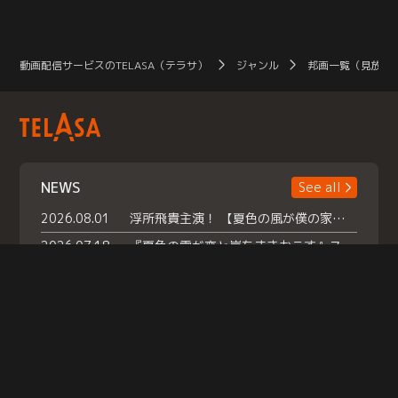
動画配信サービスのTELASA（テラサ）
ジャンル
邦画一覧（見放題
NEWS
See all
2026.08.01
浮所飛貴主演！ 【夏色の風が僕の家にやってきた】 本日よりテラサで独占配信スタート！
2026.07.18
『夏色の雲が恋と嵐をまきおこす』スペシャルメイキング 【Part1】2026年７月18日（土）23時30分～配信スタート！話題のシーンの裏側を大公開！豪華キャスト大集合！ 『武宮家 真夏の家族会議』開催！
2026.07.15
救命医・遥（今田）の《心揺さぶる過去》や、 麻酔科医・権野（船越英一郎）の《謎多きプライベート》など… 《知られざるエピソード》を独占配信！