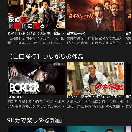
探偵はBARにいる【大泉洋、松田龍平ほか】
日本統一69
日本
【調査】は簡単なハズだった…。札
美南の死は、侠和会全体を殺気立た
復
幌・ススキノ。探偵はいつものよう
せた。総攻撃に動き出す氷室たちだ
身
に行きつけのBARで相棒兼運転手の
ったが、川谷は報復の禁止を命じ
に
高田と酒を飲み、オセロに興じてい
る。一方丸神会の三田は、戦争への
底
【山口祥行】つながりの作品
た。そこへ“コンドウキョウコ”と名
決意を固めていた。
会
乗る女から電話がかかり…。
緊
行
BORDER
ドクター彦次郎 ～塀の中から来た名医
あなたを殺したのは誰ですか？死者
大藪彦次郎（寺島進）は、京都・東
『
と対話する能力を身につけた主人公
山の一角にある小さな医院の医師。
受
の刑事が正義と法など様々な境界で
屋台のタコ焼き店主から転身した変
ミ
命と向き合うヒューマンサスペン
わりダネで、院長を務める義姉・内
化
90分で楽しめる邦画
ス！小栗旬×金城一紀のタッグでお
倉享子（戸田恵子）の下、急患の知
関
くる新機軸の刑事ドラマが始動！
らせがあれば、お手製の “救急自転
ちと
車”に乗って駆けつける破天荒キャ
刑