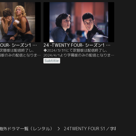
単独行動を取っていたジ
は、ウエストハリウッドの路上で交通事故
き、支部長ジョージ・メ
にあったという10代の少女が病院に運び込
まれたことを知り、急いで病院へ向かう。
24 -TWENTY FOUR- シーズン1 第09話／字幕
24 -TWENTY FOUR- シーズン1 第10話／字幕
にて吹替版は配信終了し、
◆2024/3/31にて吹替版は配信終了し、
り字幕版のみの配信となりま
2024/4/1より字幕版のみの配信となりま
ださい。◆字幕／第09話
す。予めご了承ください。◆字幕／第10話
Subtitle
：00 A.M.／ジャックは間一髪
9：00 A.M.-10：00 A.M.／監禁中のテリー
阻止するが、逆に暗殺犯
からCTUへ電話が入る。ニーナたちは逆探
しまう。隙を見て逃亡し
知を試みるが、あと一歩のところで場所が
りがかかったウェイトレ
特定できない。
工事現場に身を潜める。
海外ドラマ一覧（レンタル）
24TWENTY FOUR S1／字幕
24