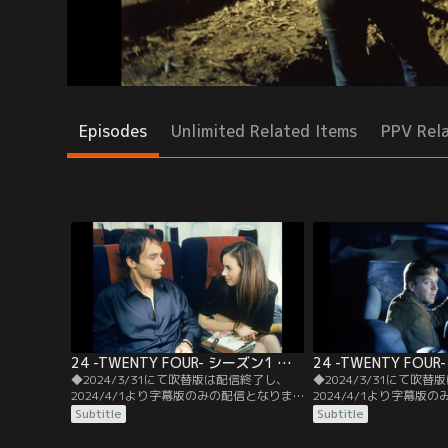
Episodes
Unlimited Related Items
PPV Rel
24 -TWENTY FOUR- シーズン1 第01話／字幕
◆2024/3/31にて吹替版は配信終了し、
◆2024/3/31にて吹
2024/4/1より字幕版のみの配信となりま
2024/4/1より字幕版
す。予めご了承ください。◆字幕／第01話
す。予めご了承ください
Subtitle
Subtitle
MIDNIGHT-1：00 A.M.／深夜0時過ぎ、
1：00 A.M.-2：00 A
CTUロス支局チーフ、ジャック・バウアー
たウォルシュは何者かに