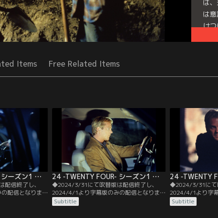
は、
は意
けつ
Seri
ated Items
Free Related Items
24 -TWENTY FOUR- シーズン1 第02話／字幕
24 -TWENTY FOUR- シーズン1 第03話／字幕
替版は配信終了し、
◆2024/3/31にて吹替版は配信終了し、
◆2024/3/31
のみの配信となりま
2024/4/1より字幕版のみの配信となりま
2024/4/1よ
。◆字幕／第02話
す。予めご了承ください。◆字幕／第03話
す。予めご了承く
Subtitle
Subtitle
.M.／極秘情報を入手し
2：00 A.M.-3：00 A.M.／パーマー上院議員
3：00 A.M.-4
銃撃され、ジャッ
の元に驚愕のニュースが入る。数年前、娘
に反感を抱いてい