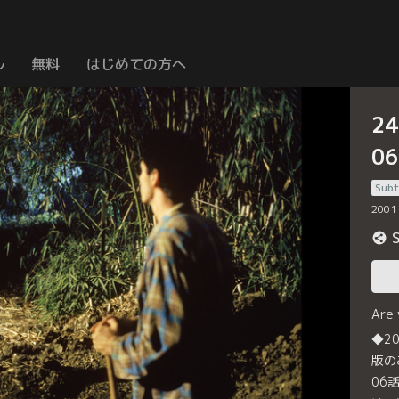
ル
無料
はじめての方へ
2
0
Subt
2001
Are
◆2
版の
06