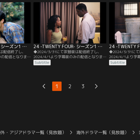
駆けつけたジャッ
ニコールをレイプし、事故死した青年が、
ルシュの死を隠し
記録されたカード
実は息子キースに殺されていたというの
ャックに不審を抱
だ。
イソンに通報。
24 -TWENTY FOUR- シーズン1 第07話／字幕
24 -TWENTY FOUR- シーズン1 第08話／字幕
替版は配信終了し、
◆2024/3/31にて吹替版は配信終了し、
◆2024/3/31
のみの配信となりま
2024/4/1より字幕版のみの配信となりま
2024/4/1よ
。◆字幕／第07話
す。予めご了承ください。◆字幕／第08話
す。予めご了承く
Subtitle
Subtitle
.M.／パーマー上院議員
7：00 A.M.-8：00 A.M.／捜査を続けていた
8：00 A.M.-9
が報道されてしま
ニーナとトニーが発見したスパイは、殺さ
でパーマー暗殺を
たいと家族を説得
れたウォルシュが最も信頼していた部下、
として拘束されて
い。
ジェイミーだった。ニーナたちは彼女を尋
たジャックは、通
1
2
3
問するが、ジェイミーはかたくなに口を閉
スを人質に取り、
ざす。
海外・アジアドラマ一覧（見放題）
海外ドラマ一覧（見放題）