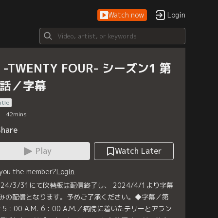
Watch now
Login
4 -TWENTY FOUR- シーズン1 第
6話／字幕
itle
42
mins
Share
Play
Watch Later
 you the member?
Login
024/3/31にて吹替版は配信終了し、 2024/4/1より字幕
みの配信となります。予めご了承ください。◆字幕／第
話 5：00 A.M.-6：00 A.M.／病院に着いたテリーとアラン