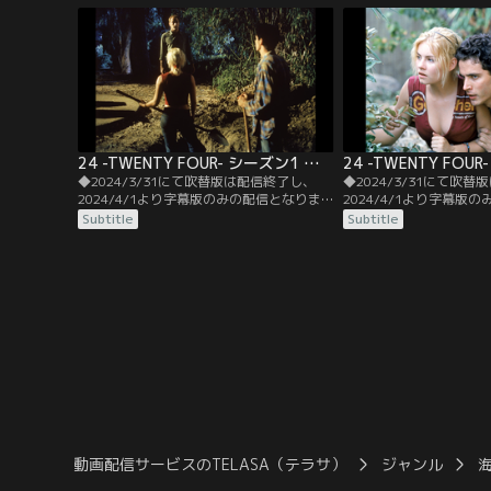
に非常召集がかかった。大統領候補のパー
クに助けを求める。単身
マー上院議員の暗殺計画が発覚したのだ。
クは、暗殺事件の情報が
山場は大統領予備選の今日、24時間。
キーを託される。
24 -TWENTY FOUR- シーズン1 第06話／字幕
◆2024/3/31にて吹替版は配信終了し、
◆2024/3/31にて吹
2024/4/1より字幕版のみの配信となりま
2024/4/1より字幕版
す。予めご了承ください。◆字幕／第06話
す。予めご了承ください
Subtitle
Subtitle
5：00 A.M.-6：00 A.M.／病院に着いたテリ
6：00 A.M.-7：00 A
ーとアランは、運ばれたのがジャネットで
は、キースの事件の真相
あることを確認するが、彼女は意識不明だ
う前に自ら事実を公表し
った。テリーの連絡を受けてようやく病院
するが、賛同は得られな
へ駆けつけたジャックは…。
動画配信サービスのTELASA（テラサ）
ジャンル