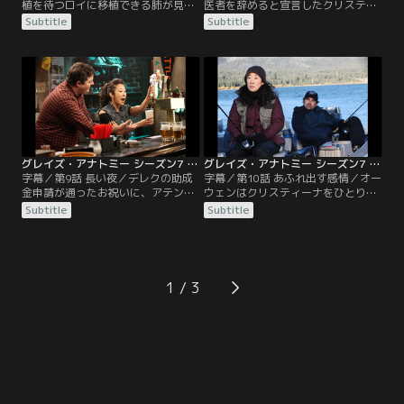
植を待つロイに移植できる肺が見つ
医者を辞めると宣言したクリスティ
かり、テディは肺を取りに別の病院
ーナは、転居したばかりの家で引き
Subtitle
Subtitle
へ向かう。その間、クリスティーナ
こもっていた。家まで様子を見に行
がロイのモニターをすることになる
ったカリーは、部屋を一気に片付け
が、彼の娘・コリーンが面会に来た
るためにもパーティーを開こうと提
直後、ロイの容体が急変し……。一
案するが……。一方、病院には、極
方、カリーはアリゾナのアフリカ行
秘会談のためにシアトルを訪れてい
きに同行すると告げたものの内心で
たアラブのとあるイスラム教国の首
は気が乗らず、彼女に愚痴をこぼし
長が、交通事故に遭って搬送されて
続ける。
きて…。
グレイズ・アナトミー シーズン7 第09話／字幕
グレイズ・アナトミー シーズン7 第10話／字幕
字幕／第9話 長い夜／デレクの助成
字幕／第10話 あふれ出す感情／オー
金申請が通ったお祝いに、アテンデ
ウェンはクリスティーナをひとりに
ィングたちはジョーの店へ向かい、
するのが心配で、日中釣りに行くと
Subtitle
Subtitle
バーテンダーとなったクリスティー
いうデレクに彼女を預ける。クリス
ナに遭遇する。一方、レジデントた
ティーナを仕事に復帰させるべきだ
ちは夜勤のERには、踏み切りを突破
と主張するメレディスは、彼の過保
して列車と衝突した10代の兄弟が運
護ぶりに反発し、ふたりは病院で言
ばれてくる。ジャクソンとレクシー
い争いになる。一方、フォン・ヒッ
1
は、ジョーの店にいたハントを呼び
ペル・リンドウ病にかかっている患
出してオペを始めるが…。
者・ヘンリーは保険金で医療費が払
えきれなくなり…。