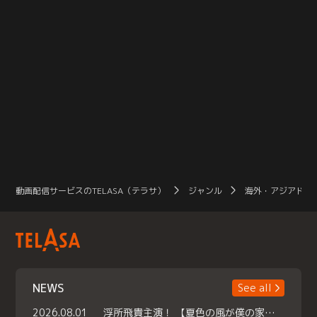
動画配信サービスのTELASA（テラサ）
ジャンル
海外・アジアドラ
NEWS
See all
2026.08.01
浮所飛貴主演！ 【夏色の風が僕の家にやってきた】 本日よりテラサで独占配信スタート！