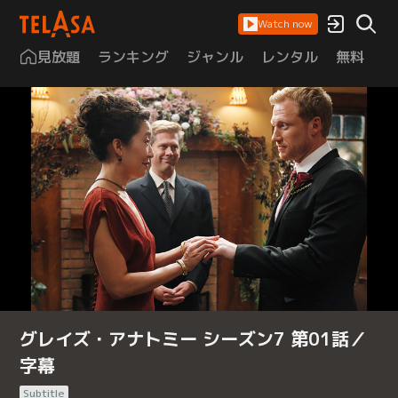
Watch now
見放題
ランキング
ジャンル
レンタル
無料
は
グレイズ・アナトミー シーズン7 第01話／
字幕
Subtitle