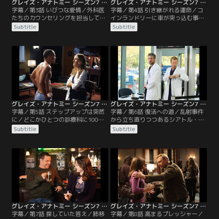
グレイズ・アナトミー シーズン7 第03話／字幕
グレイズ・アナトミー シーズン7 第04話／字幕
字幕／第3話 いびつな愛情／外科医
字幕／第4話 引き継がれる運命／コ
たちのカウンセリングを担当してき
インランドリーに車が突っ込む事故
たパーキンスが、後のことをワイア
が発生し、シアトル・グレースに
Subtitle
Subtitle
ットに託してシアトル・グレースを
次々と怪我人が搬送されてくる。事
去る。クリスティーナは依然として
故現場に居合わせて横隔膜が破裂し
オペの許可が降りず、デレクはそん
たライラという女性をメレディスが
な彼女を気遣って、彼女を自分の助
担当するが、彼女はハンチントン病
手にする。そんな中、デレクの妹で
の保因者で……。また、事故を起こ
脳外科医のアメリアが、兄を心配し
した車の運転をしていた老婦人・エ
てLAからやってくるが…。
レノアはレクシーのオペを受ける。
グレイズ・アナトミー シーズン7 第05話／字幕
グレイズ・アナトミー シーズン7 第06話／字幕
字幕／第5話 ステップアップは突然
字幕／第6話 復活への道／乱射事件
に／どこかひとつの診療科に100万
から立ち直りつつあるシアトル・グ
ドルを与えるという名目で、リチャ
レースの医師たちの姿を追う、ドキ
Subtitle
Subtitle
ードがアテンディング同士を競わせ
ュメンタリー番組が制作されること
てプレゼンをさせることになる。こ
になり、事件のヒーローとして特に
のため、4年目のレジデントは準備
注目されたクリスティーナも取材を
の時間を取る必要があるとして、そ
受ける。そんな中、病院では、脳死
の日1日だけアテンディングとして
した男性から両腕をなくした男性に
現場を仕切るよう言い渡される。そ
腕の移植手術が行われる。だが、手
んな中、ジャクソンとメレディス
術の直前、ドナーの腕に問題がある
は…。
ことが判明し…。
グレイズ・アナトミー シーズン7 第07話／字幕
グレイズ・アナトミー シーズン7 第08話／字幕
字幕／第7話 探していた答え／肺移
字幕／第8話 高まるプレッシャー／