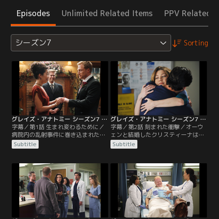
Episodes
Unlimited Related Items
PPV Related I
シーズン7
Sorting
グレイズ・アナトミー シーズン7 第01話／字幕
グレイズ・アナトミー シーズン7 第02話／字幕
字幕／第1話 生まれ変わるために／
字幕／第2話 刻まれた衝撃／オーウ
病院内の乱射事件に巻き込まれた医
ェンと結婚したクリスティーナは、
師たちの多くは、精神的な後遺症
妻という立場になったことに戸惑い
Subtitle
Subtitle
（PTSD）に苦しめられていた。精神
ながらも、医師としてオペに参加す
科医・パーキンスがカウンセリング
る。だがオペの最中、彼女は乱射事
を行い、それぞれがオペを担当でき
件のことを思い出して倒れてしま
るか判断することに。復帰初日、デ
う。クリスティーナはすっかり自信
レクは高速道路でスピードを出しす
をなくしてしまい……。そんな中、
ぎて、無謀運転で逮捕される。その
フラッグ・フットボールのチームが
後、彼は衝動的に部長職を辞任して
練習中、落雷事故に遭ってERに搬送
しまい…。
されてくる。