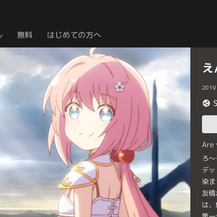
ル
無料
はじめての方へ
え
2019
Are
ろ～
デッ
染ま
友情
は、
第一