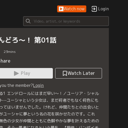
Watch now
Login
んどろ～！ 第01話
23
mins
Share
Play
Watch Later
 you the member?
Login
る1 エンドロールにはまだ早い～！／ユーリア・シャル
ト--ユーシャという少女は、まだ何者でもなく何色にも
ってはいませんでした。けれど、仲間たちとの出会いと
がユーシャに夢という名の花を咲かせたのです。これ
無色の少女が仲間とともに色鮮やかな夢を叶えるための
歩。そう--勇者になるという夢を。【提供：バンダイチ