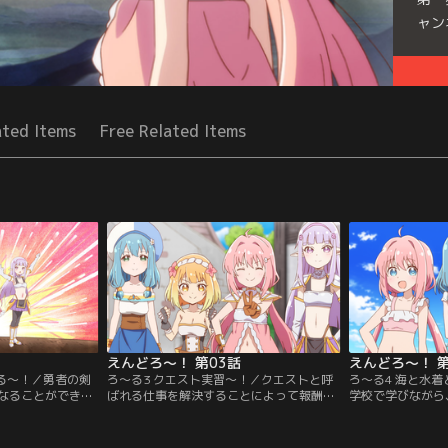
ャン
Seri
ated Items
Free Related Items
えんどろ～！ 第03話
えんどろ～！ 第
散る～！／勇者の剣
ろ～る3 クエスト実習～！／クエストと呼
ろ～る4 海と水
なることができた
ばれる仕事を解決することによって報酬を
学校で学びながら
だからといってパ
得る冒険者。勇者パーティーもまた冒険者
も実績を積んでき
ーになれるとは限
であり、幾多の困難なクエストを請け負っ
忘れてはいけませ
-統率力、判断力、
たと伝わっています。諸説ありますが、ユ
ティーであると同