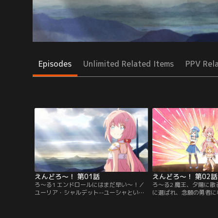
Episodes
Unlimited Related Items
PPV Rel
えんどろ～！ 第01話
えんどろ～！ 第02話
ろ～る1 エンドロールにはまだ早い～！／
ろ～る2 魔王、夕陽に
ユーリア・シャルデット--ユーシャという
に選ばれ、念願の勇者に
少女は、まだ何者でもなく何色にも染まっ
ユーシャ。しかし、勇者
てはいませんでした。けれど、仲間たちと
ーティーを率いるリーダ
の出会いと友情がユーシャに夢という名の
りません。なぜならば-