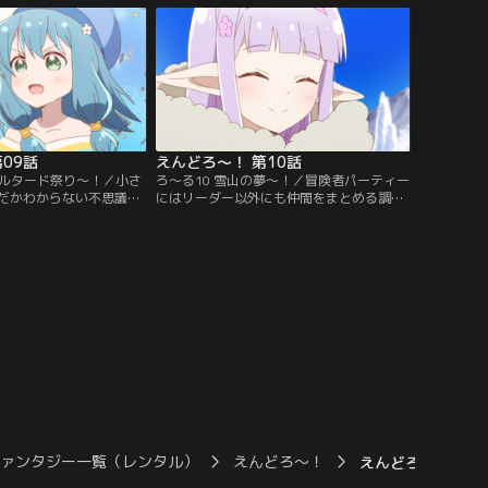
るのです。静かな海で束
家は切っても切れない関係であり、そして
むユーシャたち。なの
ユーシャたちの元にも、ついにナラル島の
そんな時でも彼女たちを
王族のお姫様が現れました。さて、彼女の
、ソレは海から現れたの
目的はなんなのでしょうか？【提供：バン
バンダイチャンネル】
ダイチャンネル】
09話
えんどろ～！ 第10話
カルタード祭り～！／小さ
ろ～る10 雪山の夢～！／冒険者パーティー
だかわからない不思議な
にはリーダー以外にも仲間をまとめる調整
は今も様々な秘境が眠っ
役がいます。たとえばユーシャの仲間で
います。勇者の盟友にし
は、セイラことエレノワール・セイランが
ドマスターと名高いメイ
それにあたります。生真面目さと常識的な
彼女は秘境に魅入られた
側面を持つセイラは、まさに自由すぎるパ
そして彼女はついに見つ
ーティーを支える柱と言えるでしょう。こ
す。そう、カルタードの
れはパーティー崩壊の危機に敢然と立ち向
地を……。【提供：バン
かった、聖者セイラの孤独な戦いの物
語……。【提供：バンダイチャンネル】
ファンタジー一覧（レンタル）
えんどろ～！
えんどろ～！ 第0