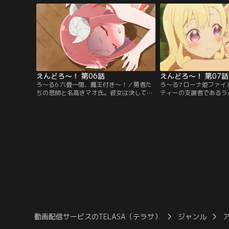
花を咲かせたのです。これは、無色の少女
人望、あるいは容姿であ
が仲間とともに色鮮やかな夢を叶えるため
ーの資質は人それぞれだ
の第一歩。そう--勇者になるという夢を。
シャだけでなく、セイラ
【提供：バンダイチャンネル】
もまたその資質があるの
す。【提供：バンダイチ
えんどろ～！ 第06話
えんどろ～！ 第07話
ろ～る6 六畳一間、魔王付き～！／勇者た
ろ～る7 ローナ姫ファ
ちの恩師と名高きマオ氏。彼女は決してユ
ティーの支援者であるラ
ーシャたちを特別扱いすることなく、他の
ーナ姫。ユーシャだけで
生徒同様、あるいはそれ以上に厳しく教育
イとも親交を深めますが
を施しました。ユーシャたちが立派な勇者
なかなかうまくいきませ
パーティーとなるならば……と、敢えて憎
お姫様と森の野生児では
まれ役を演じていたマオ氏ですが、ある
ぎるのでしょうか？そん
時、生徒たちの本心を知ることになりま
日、共に旅をする機会が
す。そう、それは彼女が病に倒れた時のこ
機に仲を深めようと考え
と--。【提供：バンダイチャンネル】
が……。【提供：バンダ
動画配信サービスのTELASA（テラサ）
ジャンル