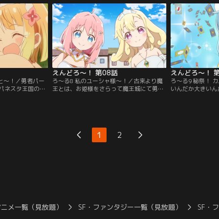
ったりと、リーダ
ーシャたちが初めて受けたクエストは、何
ら若き少女でもあ
から。つまりユー
かとても大切な物を探すクエストであった
の間の休息を楽し
、ファイ、メイに
とのこと。勇者パーティーが受けるほどの
に、勇者の宿命は
かもしれないので
クエスト……大変気になりますね。【提
逃しません。そう
ャンネル】
供：バンダイチャンネル】
です…。【提供：
えんどろ～！ 第08話
えんどろ～！ 第
イと～！／勇者パー
ろ～る8 私のユーシャ様～！／古来より魔
ろ～る9 秘祭！ 
パネスタ王国のロ
王とは、お姫様をさらって魔王城にて勇者
いんだか大きいん
なく、セイラやメ
を待つとされています。しかし、過去には
ナラル島。そこに
、ファイとだけは
ただの人質では終わらず、共にすごすうち
ていると言われて
んでした。やはり
に魔王への恋心が芽生えたり、意気投合し
て至高のカルター
住む世界が違いす
共に世界征服に乗り出したり、あるいは勇
ザ・エンダスト。
な二人に、ある
者が来る前に魔王を倒したりと、様々な姫
者の一人でした。
1
2
訪れます。これを
がいたという記録もあります。さて--突然
けてしまったので
るローナ姫です
現れた魔王にさらわれたローナ姫は…。
秘密が眠る禁断の
イチャンネル】
【提供：バンダイチャンネル】
ダイチャンネル】
アニメ一覧（見放題）
SF・ファンタジー一覧（見放題）
SF・