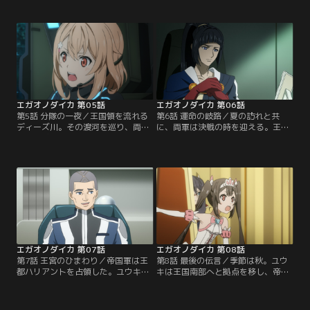
うな苦境でも微笑みを絶やさぬが、
北部を帝国軍に占領されつつある。
彼女は常に仲間たちと一定の距離を
苦悩するユウキ。彼女を支えるのは
置いている。笑顔の裏に隠された、
レイラ。レイラはかつて夫や娘と共
その胸の内は…？新たに赴任した分
に、帝国で暮らしていた。だが。あ
隊長ゲイルと共に、敵地への潜入任
る悲惨な出来事で愛する家族を失
務につくステラ。彼女が目撃したの
い、王国に仕える身となった。
は王国の現実と、もう一人の少
女…。
エガオノダイカ 第05話
エガオノダイカ 第06話
第5話 分隊の一夜／王国領を流れる
第6話 運命の岐路／夏の訪れと共
ディーズ川。その渡河を巡り、両軍
に、両軍は決戦の時を迎える。王都
は膠着状態にあった。一進一退の攻
ハリアントに迫る帝国軍。王都には
防、流域では日夜激戦が繰り広げら
戒厳令が敷かれ、住民たちは避難を
れている。状況打開のため、夜間行
完了した。だがあえて逃げず、王宮
軍を命ぜられるステラらビュルガー
に踏み留まるユウキ。胸の内には、
分隊。闇にまぎれて敵軍の背後をつ
深い悲しみと大きなとまどいがあっ
き、本隊の渡河を援護する役割だ。
た。王都周辺での激しい戦闘。両軍
だが夜通しの敵中行軍は困難を極め
の兵士の命が空しく散っていく中、
る。
ある作戦を思いつくユウキ。そし
て、ユウキは1つの選択を行う。
エガオノダイカ 第07話
エガオノダイカ 第08話
第7話 王宮のひまわり／帝国軍は王
第8話 最後の伝言／季節は秋。ユウ
都ハリアントを占領した。ユウキは
キは王国南部へと拠点を移し、帝国
腹心たちと脱出し、未だ行方知れず
軍への抗戦を指揮していた。一方、
である。ステラらビュルガー分隊
ハリアントの王宮に囚われているイ
は、王宮に駐留し、つかの間の平穏
ザナは、帝国軍の機密情報を探り当