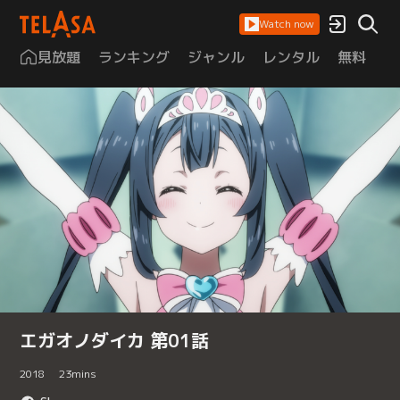
Watch now
見放題
ランキング
ジャンル
レンタル
無料
は
エガオノダイカ 第01話
2018
23
mins