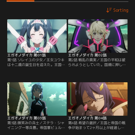
Sorting
エガオノダイカ 第01話
エガオノダイカ 第02話
第1話 ソレイユの少女／王女ユウキ
第2話 戦乱の真実／王国の平和は破
は十二歳の誕生日を迎えた。王国の
られようとしていた。国境に押し寄
ならわしでは間もなく成人のお年頃
せる帝国軍を食い止めるため、騎士
とはいえ、まだまだ子供っぽい幼さ
団総長ハロルドは旗艦空母「エクセ
の残るユウキ。それでも立派な王族
スアルカ」で前線に向かう。搭乗ク
を目指し、侍従のヨシュアと共に、
ルーの中にはヨシュアの姿があっ
笑顔いっぱいで頑張っている。そん
た。前線の苛酷さに圧倒されるヨシ
なある日、辺境から双子の騎士ユニ
ュア。だが代々王家に仕えてきた誇
とルネが来訪。ヨシュアはユウキに
りが、ユウキの笑顔を守りたい一心
対して無礼な態度をとったユニと衝
が、初出撃した彼の心を奮い立たせ
突し…。
る。
エガオノダイカ 第03話
エガオノダイカ 第04話
第3話 微笑みの兵士／ステラ・シャ
第4話 希望の選択／王国と帝国の戦
イニング一等兵曹。帝国軍ビュルガ
争が始まって2ヶ月以上が経過し
ー分隊所属の一兵卒である。どのよ
た。王国は劣勢を強いられ、国土の