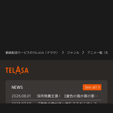
動画配信サービスのTELASA（テラサ）
ジャンル
アニメ一覧（見放
NEWS
See all
2026.08.01
浮所飛貴主演！ 【夏色の風が僕の家にやってきた】 本日よりテラサで独占配信スタート！
2026.07.18
『夏色の雲が恋と嵐をまきおこす』スペシャルメイキング 【Part1】2026年７月18日（土）23時30分～配信スタート！話題のシーンの裏側を大公開！豪華キャスト大集合！ 『武宮家 真夏の家族会議』開催！
2026.07.15
救命医・遥（今田）の《心揺さぶる過去》や、 麻酔科医・権野（船越英一郎）の《謎多きプライベート》など… 《知られざるエピソード》を独占配信！