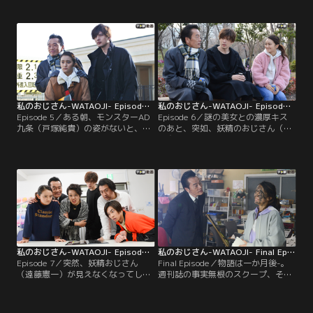
く、旅ロケに決定！「仕事で旅行に
か…！？と期待したのもつかの間、
行けるなんてー」と大喜びするひか
千葉はそのままどこかへ行ってしま
り（岡田結実）と妖精おじさん（遠
う。そんな中、『限界MAX★あなた
藤憲一）をよそに、デブチーフこと
も私もヤッテミー！！』は視聴率が
出渕（小手伸也）や九条（戸塚純
低迷。原因は裏番組がラーメンだっ
貴）は苦い表情…。
たから？それとも天候のせい？
私のおじさん-WATAOJI- Episode 5
私のおじさん-WATAOJI- Episode 6
Episode 5／ある朝、モンスターAD
Episode 6／謎の美女との濃厚キス
九条（戸塚純貴）の姿がないと、テ
のあと、突如、妖精のおじさん（遠
レドリームは大騒ぎに。「まさか、
藤憲一）が見えるようになってしま
失踪…！？」と必死に捜索活動に勤
った千葉（城田優）。しかし“なぜ
しむひかり（岡田結実）と妖精のお
見えるようになったのか”、その理
じさん（遠藤憲一）をよそに、あっ
由は謎に包まれたまま。翌日から、
さり電話がつながり“有給消化”だと
会社でも家でもおじさんに付きまと
判明。
われて、千葉は大混乱。
私のおじさん-WATAOJI- Episode 7
私のおじさん-WATAOJI- Final Episode （最終話）
Episode 7／突然、妖精おじさん
Final Episode／物語は一か月後-。
（遠藤憲一）が見えなくなってしま
週刊誌の事実無根のスクープ、そし
った千葉（城田優）。見えないどこ
て世間のバッシングの嵐により、無
ろか、その存在まで記憶から失って
念の打ち切りを迎えた『限界MAX★
いる様子に、ひかり（岡田結実）は
あなたも私もヤッテミー！！』。番