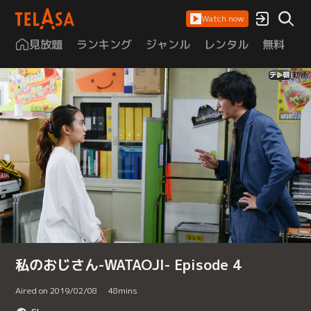
Watch now
見放題
ランキング
ジャンル
レンタル
無料
は
私のおじさん-WATAOJI- Episode 4
Aired on 2019/02/08
48
mins