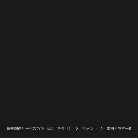
寂しい気持ちと疑念が浮かび始め
組スタッフは全員、別番組へと散り
る。あらためて“おじさんって何者
散りに。
なの…？”。問いかけてみるも、おじ
さんは「ただの妖精だよ」と微笑む
ばかりで…。
動画配信サービスのTELASA（テラサ）
ジャンル
国内ドラマ一覧（