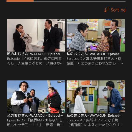
Sorting
私のおじさん-WATAOJI- Episode 1
私のおじさん-WATAOJI- Episode 2
Episode 1／恋に破れ、働き口も無
Episode 2／毒舌妖精おじさん（遠
くし、人生崖っぷちの一ノ瀬ひかり
藤憲一）につきまとわれながら、な
（岡田結実）が就職したのは、制作
んとかAD生活を続行することに決め
会社『テレドリーム』。超過酷ロケ
たひかり（岡田結実）。鬼ディレク
で有名なバラエティ番組『限界
ター千葉（城田優）の濃厚キス現場
MAX★あなたも私もヤッテミ
を目撃したものの、ツッコめないま
ー！！』に配属されたひかりは、裸
ま日々がただ過ぎていく。そんなあ
足に革靴の適当プロデューサー・泉
る日、『限界MAX★あなたも私もヤ
雅也（田辺誠一）の雑な指示で、さ
ッテミー！！』に大女優の霞美良子
っそくロケ現場へ。
がゲスト出演することに。
私のおじさん-WATAOJI- Episode 3
私のおじさん-WATAOJI- Episode 4
Episode 3／『限界MAX★あなたも
Episode 4／突然オフィスで千葉
私もヤッテミー！！』、新春一発目
（城田優）にキスされたひかり（岡
の企画は “まぼろしの鯛”を捕獲すべ
田結実）。ついに恋の始まり