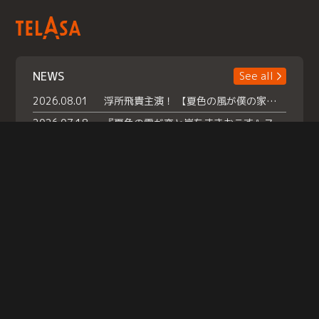
NEWS
See all
2026.08.01
浮所飛貴主演！ 【夏色の風が僕の家にやってきた】 本日よりテラサで独占配信スタート！
2026.07.18
『夏色の雲が恋と嵐をまきおこす』スペシャルメイキング 【Part1】2026年７月18日（土）23時30分～配信スタート！話題のシーンの裏側を大公開！豪華キャスト大集合！ 『武宮家 真夏の家族会議』開催！
2026.07.15
救命医・遥（今田）の《心揺さぶる過去》や、 麻酔科医・権野（船越英一郎）の《謎多きプライベート》など… 《知られざるエピソード》を独占配信！
Help
|
Company Profile
|
Act on Specified Commercial Transactions
|
Terms of Service
|
Privacy Policy