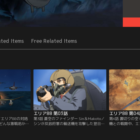
ated Items
Free Related Items
エリア88 第03話
エリア88 第04
s／エリア88の対地
第3話 蒼空のファインダー Sin＆Makoto／
第4話 裏切りの空 
どんな激戦地から
シンが反政府軍の輸送機を攻撃した翌日、
機との戦闘中、エ
還はいつも1機だ
グレッグの捜索をしていたパイロットが反
が撃墜されてしま
は“死に神”と恐れ
政府軍地上部隊と遭遇した。無線を傍受す
るため空からの捜
な中、敵の補給基
ると「輸送機」「ゴールド」「わが軍の損
シンを捜しに行こ