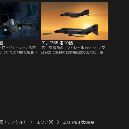
助手席に乗せてもらう。
ダーホーミングのミサイルを発射した！！
うシンは「エリア88」に
い出していた。
話
エリア88 第10話
ロープ Canyon／政府
第10話 運命のコントレール Fire Ball／反
っていた大規模な製油所
政府軍に凄腕の戦闘機部隊が現れた。編隊
った。復旧には最低3ヶ
を率いる機体にはトカゲのノーズアートが
そこへ総指令部から発令
施され、機関砲を放つ際に連続したエルロ
府軍最大の製油所を奪取
ンロールを披露するという。それを知った
だった。
ミッキーは眉をしかめる…。
覧（レンタル）
エリア88
エリア88 第09話