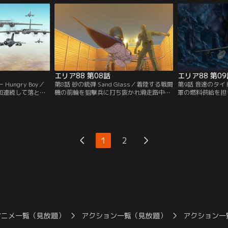
に出撃することを
失」という言葉が聞こえてきた。それを知
を見つけた新庄は
に向かった隊は謎
ったパイロット達は先を争って飛び立って
一方、砂漠を彷徨
3機同時に撃墜さ
行く。そんな中、新庄はマッコイに頼んで
来る前のことを思
長距離電話をかけていた。
エリア88 第08話
エリア88 第09
ungry Boy／
第8話 砂の銃弾 Sand Glass／着陸する戦闘
第9話 音速のタイト
3回連続して落とさ
機の前輪を狙撃兵に打ち抜かれ滑走路中央
軍の燃料供給を担
料が倍額となって
で爆発炎上してしまった。そこに駆け付け
が爆破されてしま
旧も1ヶ月先とい
た消防車、救護車輌も狙撃され爆発炎上し
月かかるという。
した機体が武器格
てしまう。エリア88はたったひとりの狙撃
された任務は反政
おこしてしまっ
兵のために機能停止に陥る。
せよ、というもの
1
2
アニメ一覧（見放題）
アクション一覧（見放題）
アクション一