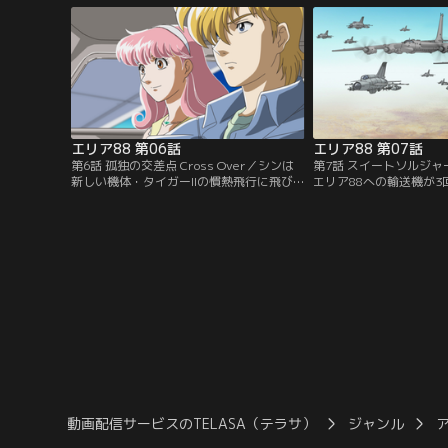
の戦場カメラマン新庄がやって来た。手に
地への攻撃にボリスと共
はシン（風間真）の写真を握りしめて。パ
決めたシン。前日、攻撃
イロット達の手荒い歓迎と共に新庄は基地
の防衛システムによって
に受け入れられる。
れていた。
エリア88 第06話
エリア88 第07話
第6話 孤独の交差点 Cross Over／シンは
第7話 スイートソルジャー H
新しい機体・タイガーIIの慣熱飛行に飛び
エリア88への輸送機が
立つ。同じ頃、ドゴール空港からは神崎が
れ、マッコイの店では燃
はじめてひとりでジャンボを離陸させてい
いた。パイプラインの復
た。この飛行は神崎のパイロット昇格への
う状況の中、着陸に失敗
推薦がかかっていた…。
納庫に突っ込み大爆発を
た。
動画配信サービスのTELASA（テラサ）
ジャンル