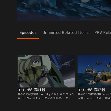
Episodes
Unlimited Related Items
PPV Rel
エリア88 第01話
エリア88 第02話
第1話 砂漠の翼 Blue Sky／政府軍と反政府
第2話 夕陽の墓標 Bori
軍の内乱に揺れる中東の石油国家「アスラ
攻撃の天才ボリス。彼は
ン王国」。アスラン王国政府軍下には“エ
も必ず帰って来るが、帰
リア88”と呼ばれる外国人傭兵戦闘機部隊
けだという。それゆえ彼
が存在する。地の果ての秘密基地に日本人
られるのであった。そん