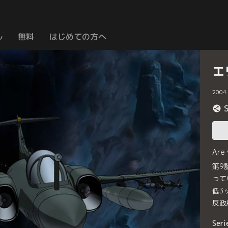
ル
無料
はじめての方へ
エ
2004
Are
第9
って
低3
反政
Seri