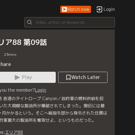
Watch now
Login
リア88 第09話
23
mins
Share
Play
Watch Later
 you the member?
Login
話 音速のタイトロープ Canyon／政府軍の燃料供給を担
いた大規模な製油所が爆破されてしまった。復旧には最
ヶ月かかるという。そこへ総指令部から発令された任務は
府軍最大の製油所を奪取せよ、というものだった。
es:
エリア88