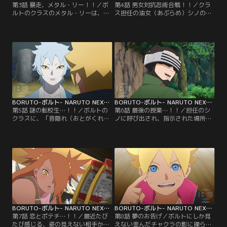
第3話 暴走、メタル・リー！！／ボ
第4話 男女対抗忍術合戦！！／クラ
ルトのクラスのメタル・リーは、と
ス担任の油女（あぶらめ）シノの提
ても努力家で優れた体術の使い手。
案で、男女のチームに分かれて屋上
だが緊張しやすい性格で、誰かに注
に設置されたフラッグを奪い合うこ
目されたりすると途端に実力を発揮
とになるボルトたち。早速、屋上に
できなくなる。そんなメタルにある
向かうボルトたち男子チームだが、
日クラスメイトの奈良（なら）シカ
途中に仕掛けられたトラップや、う
ダイが心無い一言を言ってしまう。
ちはサラダ、秋道（あきみち）チョ
悪気はなかったシカダイだが、翌
ウチョウを中心とした女子チームに
日、怒ったメタルがシカダイに戦い
行く手を阻まれ大苦戦する…。【提
を仕掛け…。【提供：バンダイチャ
供：バンダイチャンネル】
ンネル】
BORUTO-ボルト- NARUTO NEXT GENERATIONS 第005話
BORUTO-ボルト- NARUTO NEXT GENERATIONS 第006話
第5話 謎の転校生…！！／ボルトの
第6話 最後の授業…！！／担任のシ
クラスに、「音隠れ（おとがくれ）
ノに呼び出され、指示された場所ま
の里」から転入生がやってきた。ミ
でやってきたボルト、シカダイ、ミ
ツキという名のこの少年は、組み手
ツキ。いつもと様子の違うクラス担
の授業でイワベエを圧倒したり、難
任をいぶかしむボルトたちだが、そ
しい問題をあっさり解いたりとただ
んな三人に突然シノが襲い掛かる！
ならぬ才能を見せる。しかしミツキ
蟲（むし）を使った術を得意とする
は何を考えているのかわからないと
油女一族のシノは、「奇壊蟲（きか
ころがありボルトたちを困惑させて
いちゅう）」を放ち容赦ない攻撃を
ゆく。そんな中、校舎の修復工事を
仕掛けてくる…。【提供：バンダイ
していたひとりが急に…。【提供：
チャンネル】
バンダイチャンネル】
BORUTO-ボルト- NARUTO NEXT GENERATIONS 第007話
BORUTO-ボルト- NARUTO NEXT GENERATIONS 第008話
第7話 恋とポテチ…！！／最近たび
第8話 夢のお告げ／ボルトにしか見
たび感じる、姿の見えない相手から
えない歪んだチャクラの影に操ら