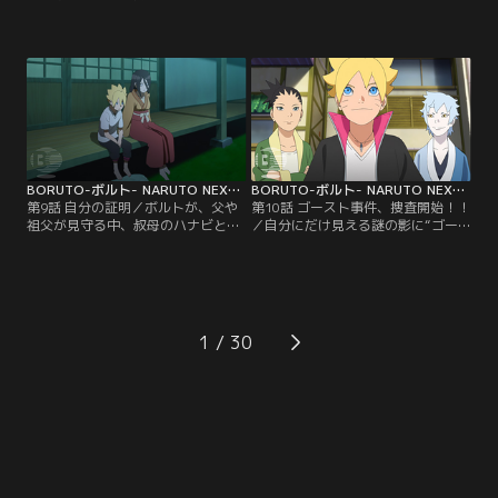
の熱視線に怯える（？）チョウチョ
れ、急に暴れ出した人々--はじめは
ウは、この気味の悪い相手を捕まえ
アカデミーの周辺だけで起こってい
てやろうと息巻く。そしてついに犯
た異変が、徐々に里中に広がり始め
人・隠蓑（かくれみの）マギレを捕
ていた--。そんなある晩ボルトは、
まえることに成功。だがマギレは、
謎の人物から不思議な瞳術（どうじ
実はチョウチョウのクラスの委員
ゅつ）を与えられる夢を見る。それ
長・筧（かけい）スミレのことが好
により、母・ヒナタの家系、日向
きでずっと彼女を見ていたのだっ
（ひゅうが）一族特有の能力であ
た…。【提供：バンダイチャンネ
る…。【提供：バンダイチャンネ
ル】
ル】
BORUTO-ボルト- NARUTO NEXT GENERATIONS 第009話
BORUTO-ボルト- NARUTO NEXT GENERATIONS 第010話
第9話 自分の証明／ボルトが、父や
第10話 ゴースト事件、捜査開始！！
祖父が見守る中、叔母のハナビと手
／自分にだけ見える謎の影に“ゴー
合わせすることになった。父に認め
スト”と名づけたボルトは、仲のよ
てもらうため果敢に戦うボルト。だ
いシカダイやミツキと協力して“ゴ
が、どんなにがんばっても白眼を発
ースト事件”を解決しようと張り切
動させることができず、覚醒した形
る。そんなボルトを陰ながら応援し
跡もないことがわかる。これまで見
ようと、シノが授業の一環として各
えていた歪んだチャクラのような影
自興味のある職場を見学するよう指
1
はすべて錯覚だったのではないかと
示。ボルトは、シカダイ、ミツキと
思い始めたボルトは、認めてもらう
ともに郵便配達員の仕事を間近で見
どころか、ウソをついたと…。【提
学しながら里中…。【提供：バンダ
供：バンダイチャンネル】
イチャンネル】