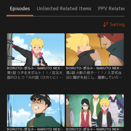
Episodes
Unlimited Related Items
PPV Related I
Sorting
BORUTO-ボルト- NARUTO NEXT GENERATIONS 第001話
BORUTO-ボルト- NARUTO NEXT GENERATIONS 第002話
第1話 うずまきボルト！！／忍五大
第2話 火影の息子…！！／入学式当
国のひとつ「火の国（ひのくに）」
日に騒ぎを起こし、謹慎していたボ
にある「木ノ葉隠れ（このはがく
ルトがアカデミーに初登校した。だ
れ）の里」--この里に住むうずまき
が、里の英雄と名高い七代目火影の
ボルトは、里長である七代目火影
息子でありながら、いきなり謹慎処
（ほかげ）・うずまきナルトを父に
分を受けたボルトにクラスメイトの
持つ少年だ。ある日ボルトは、不良
目は冷たい。そんな中ボルトはクラ
たちに絡まれていた少年・雷門デン
スメイトのひとり、結乃（ゆいの）
キを助ける。力も気も弱いデンキ
イワベエにケンカを売られる。イワ
は、不良たちばかりか自分の父親に
ベエは優れた戦闘センスを持ちなが
反発することもできないでいた…。
ら、素行の悪さが原因で…。【提
【提供：バンダイチャンネル】
供：バンダイチャンネル】
BORUTO-ボルト- NARUTO NEXT GENERATIONS 第003話
BORUTO-ボルト- NARUTO NEXT GENERATIONS 第004話