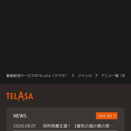
動画配信サービスのTELASA（テラサ）
ジャンル
アニメ一覧（見放
NEWS
See all
2026.08.01
浮所飛貴主演！ 【夏色の風が僕の家にやってきた】 本日よりテラサで独占配信スタート！