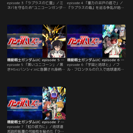
episode 3 「ラプラスの亡霊」／ミ
episode 4 「重力の井戸の底で」／
ネバを守るため“ユニコーンガンダ
『ラプラスの箱』を巡る争乱が地上
ム”で出撃したバナージは、フル・
に波及。連邦政府首都ダカールが戦
フロンタルの“シナンジュ”との交戦
禍に見舞われた。地球連邦政府の中
で拿捕され、ネオ・ジオン残党軍
心人物であるローナン・マーセナス
『袖付き』の拠点、資源衛星“パラ
は、『箱』の開放を阻止するため、
オ”に留め置かれてしまう。バナー
ロンド・ベル隊司令ブライト・ノア
ジと“ユニコーン”を奪還すべく、連
に接触する。一方、地球へ降下した
邦軍のダグザ中佐は、ネェル・アー
バナージは、『箱』への新たな情報
ガマとの連携による攻略戦を敢行す
を開示する場所、トリントン基地を
るが…。【提供：バンダイチャンネ
目指す。【提供：バンダイチャンネ
ル】
ル】
機動戦士ガンダムUC episode 5 「黒いユニコーン」
機動戦士ガンダムUC episode 6 「宇宙と地球と」
episode 5 「黒いユニコーン」／黒
episode 6 「宇宙と地球と」／フ
きMS≪バンシィ≫に急襲され身柄を
ル・フロンタルの介入で地球連邦軍
拘束されるバナージ。八方塞がりの
艦隊の追撃を逃れた≪ネェル・アー
状況下、≪ユニコーンガンダム≫が
ガマ≫は、『袖付き』との共同戦線
開示した『ラプラスの箱』への新た
をやむなく受け入れる。一方、対連
な座標を秘匿し続けるバナージに、
邦の秘策を明かして『ラプラスの
ブライトは歴代のガンダムパイロッ
箱』への次なる座標の聞き出しを目
トが見せてきた矜持と可能性を見い
論むフロンタル。その語る未来の非
だす。【提供：バンダイチャンネ
情な酷薄さに慄然するバナージとミ
ル】
ネバ。そんななか、一隻の連邦軍哨
戒艦が…。【提供：バンダイチャン
ネル】
機動戦士ガンダムUC episode 7 「虹の彼方に」
episode 7 「虹の彼方に」／地球連
邦政府転覆の可能性を秘めた『ラプ