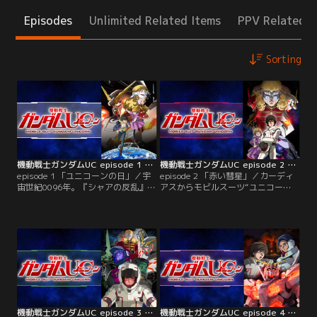
Episodes
Unlimited Related Items
PPV Related I
Sorting
機動戦士ガンダムUC episode 1 「ユニコーンの日」
機動戦士ガンダムUC episode 2 「赤い彗星」
episode 1 「ユニコーンの日」／宇
episode 2 「赤い彗星」／カーディ
宙世紀0096年。『シャアの反乱』か
アスからモビルスーツ“ユニコー
ら3年、工業コロニー＜インダスト
ン”を託されたバナージは、ロン
リアル7＞に住むバナージ・リンク
ド・ベルの強襲揚陸艦“ネェル・ア
スは、オードリー・バーンと名乗る
ーガマ”に拿獲された。その艦に
謎の少女と出会う。戦争の火種とな
は、バナージの友人のタクヤとミコ
るビスト財団とネオ・ジオン残党組
ットと一緒にオードリーも収容され
織『袖付き』による、『ラプラスの
ていた。そんな時、『シャアの再
箱』の取引を止めようと行動してい
来』の二つ名を持つ『袖付き』の首
るという彼女に対し…。【提供：バ
魁、フル・フロンタルが単機で挑み
ンダイチャンネル】
かかり…。【提供：バンダイチャン
ネル】
機動戦士ガンダムUC episode 3 「ラプラスの亡霊」
機動戦士ガンダムUC episode 4 「重力の井戸の底で」