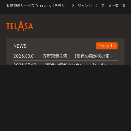
動画配信サービスのTELASA（テラサ）
ジャンル
アニメ一覧（見放
NEWS
See all
2026.08.01
浮所飛貴主演！ 【夏色の風が僕の家にやってきた】 本日よりテラサで独占配信スタート！
2026.07.18
『夏色の雲が恋と嵐をまきおこす』スペシャルメイキング 【Part1】2026年７月18日（土）23時30分～配信スタート！話題のシーンの裏側を大公開！豪華キャスト大集合！ 『武宮家 真夏の家族会議』開催！
2026.07.15
救命医・遥（今田）の《心揺さぶる過去》や、 麻酔科医・権野（船越英一郎）の《謎多きプライベート》など… 《知られざるエピソード》を独占配信！